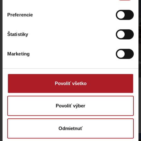
Preferencie
Štatistiky
Marketing
Žiarska hut from th
Babky from Bobrovec
valley
Povoliť všetko
Povoliť výber
Liptói víziparkok
Odmietnuť