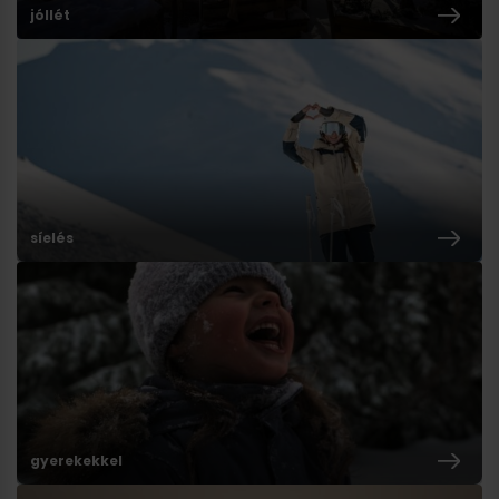
jóllét
síelés
gyerekekkel