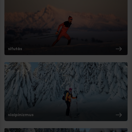
sífutás
síalpinizmus