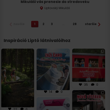
Mikuláši vás prenesie do stredoveku
Liptovský Mikuláš
novšie
1
2
3
…
28
staršie
Inspiráció Liptó látnivalóihoz
Tajné schladenie na
🚵🛝 Novinka v
🌞 Prvá polovica
Liptove! 💦
Demänovskej doline,
augusta na Liptove
ktorú sa oplatí
...
bude poriadne
...
Objaviť
...
14
0
35
0
22
0
35
0
14
0
⏳ Vráť sa o viac ako
700 rokov späť a
objav príbeh
...
🚴‍♀️ Leto na Liptove
patrí cyklistike! Či už
si
...
36
1
22
0