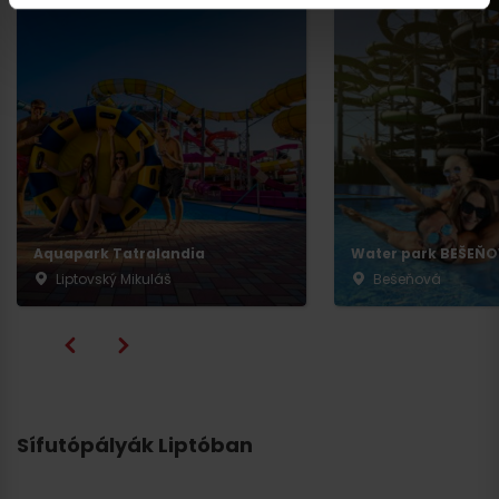
Aquapark Tatralandia
Water park BEŠEŇ
Liptovský Mikuláš
Bešeňová
Sífutópályák Liptóban