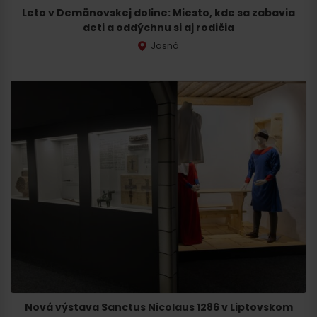
Leto v Demänovskej doline: Miesto, kde sa zabavia
deti a oddýchnu si aj rodičia
Jasná
Nová výstava Sanctus Nicolaus 1286 v Liptovskom