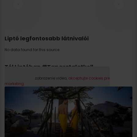
‹
›
Liptó legfontosabb látnivalói
No data found for this source.
Tél Liptóban #Tapasztalatkell
Prosím, pre zobrazenie videa,
akceptujte cookies pre
marketing.