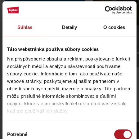
Súhlas
Detaily
O cookies
Táto webstránka používa súbory cookies
Jasná Low Tatras
Podbanské SKI reso
Na prispôsobenie obsahu a reklám, poskytovanie funkcií
Jasná
Other locations
sociálnych médií a analýzu návštevnosti používame
súbory cookie. Informácie o tom, ako používate naše
webové stránky, poskytujeme aj našim partnerom v
oblasti sociálnych médií, inzercie a analýzy. Títo partneri
môžu príslušné informácie skombinovať s ďalšími
údajmi, ktoré ste im poskytli alebo ktoré od vás získali,
Sítúraútvonalak Liptón
keď ste používali ich služby.
Výber
Potrebné
súhlasu