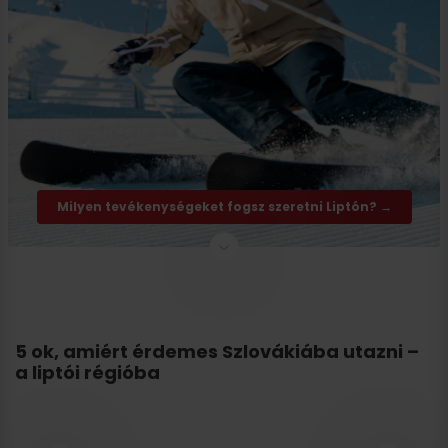
Milyen tevékenységeket fogsz szeretni Liptón? →
5 ok, amiért érdemes Szlovákiába utazni –
a liptói régióba