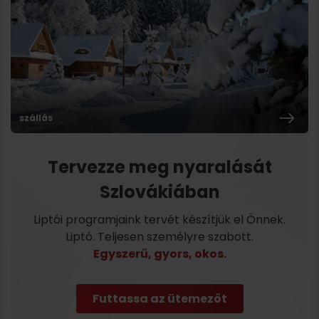
szállás
Tervezze meg nyaralását
Szlovákiában
Liptói programjaink tervét készítjük el Önnek.
Liptó. Teljesen személyre szabott.
Egyszerű, gyors, okos.
Futtassa az ütemezőt