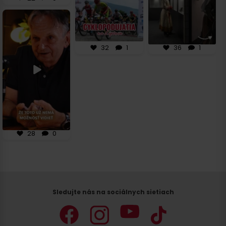
32
1
🌿 Hľadáš miesto, kde
sa história stretáva
s
...
28
0
32
1
36
1
28
0
Sledujte nás na sociálnych sietiach