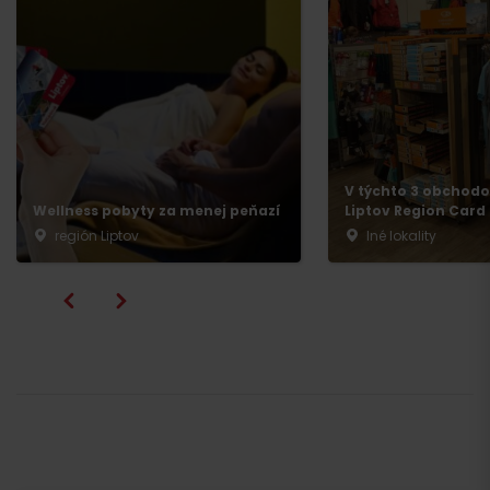
V týchto 3 obchodoc
Wellness pobyty za menej peňazí
Liptov Region Card
región Liptov
Iné lokality