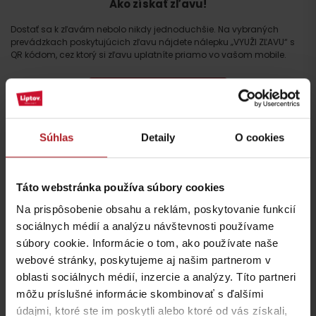
Ako získať zľavu!
Dostať sa k zľavám nebolo nikdy jednoduchšie. Na vybraných
prevádzkach poskytujúcich zľavu nájdete nálepku „VYUŽI ZĽAVU“ s
QR kódom, cez ktorý si zľavu uplatníte priamo vo vašom mobile.
viac o samoakceptácii
Súhlas
Detaily
O cookies
Táto webstránka používa súbory cookies
Na prispôsobenie obsahu a reklám, poskytovanie funkcií
sociálnych médií a analýzu návštevnosti používame
súbory cookie. Informácie o tom, ako používate naše
webové stránky, poskytujeme aj našim partnerom v
oblasti sociálnych médií, inzercie a analýzy. Títo partneri
môžu príslušné informácie skombinovať s ďalšími
Ušetrite
s Liptov Region Card
údajmi, ktoré ste im poskytli alebo ktoré od vás získali,