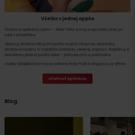
Odchod
Všetko v jednej appke
Stiahni si aplikáciu
Liptov – Nízke Tatry
a maj svoju kartu vždy po
ruke v smartfóne.
Objavuj atrakcie, filtruj ich podľa svojich záujmov, skontroluj
otváracie hodiny či najbližšie zastávky verejnej dopravy. Naplánuj si
dovolenku presne podľa seba – jednoducho a prehľadne.
Všetky dôležité informácie vrátane máp máš k dispozícii aj offline.
stiahnuť aplikáciu
Blog