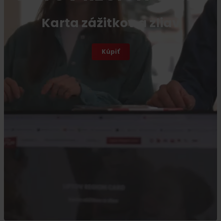
Karta zážitkov a zliav
Kúpiť