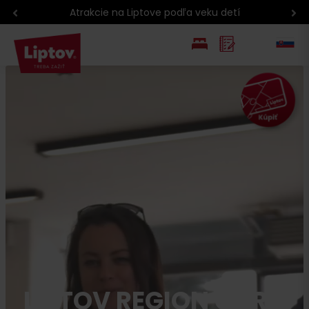
Atrakcie na Liptove podľa veku detí
EN
PL
LIPTOV REGION CARD