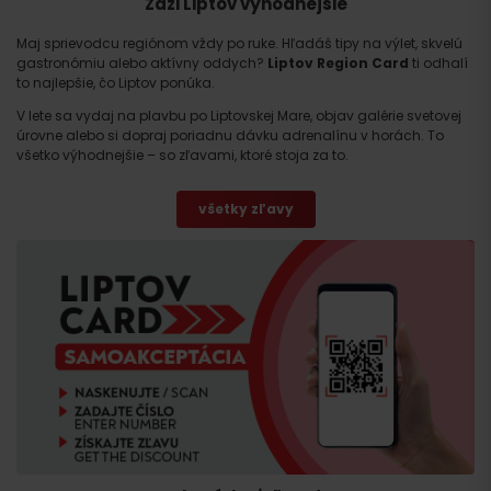
Zaži Liptov výhodnejšie
Maj sprievodcu regiónom vždy po ruke. Hľadáš tipy na výlet, skvelú
gastronómiu alebo aktívny oddych?
Liptov Region Card
ti odhalí
to najlepšie, čo Liptov ponúka.
V lete sa vydaj na plavbu po Liptovskej Mare, objav galérie svetovej
úrovne alebo si dopraj poriadnu dávku adrenalínu v horách. To
všetko výhodnejšie – so zľavami, ktoré stoja za to.
Príchod
všetky zľavy