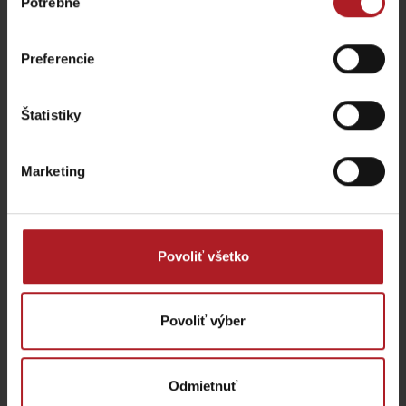
Potrebné
súhlasu
Liptovar – remeselný pivovar
Preferencie
Liptovský Mikuláš
Štatistiky
Marketing
Povoliť všetko
Povoliť výber
Odmietnuť