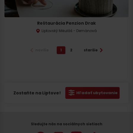
Reštaurácia Penzion Drak
Liptovský Mikuláš - Demänová
novšie
1
2
staršie
Zostaňte na Liptove!
Hľadať ubytovanie
Sledujte nás na sociálnych sietiach