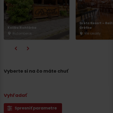
Gréta Resort – Reš
Koliba Richtárka
Grétka
Ružomberok
Iné lokality
Vyberte si na čo máte chuť
Vyhľadať
Spresniť parametre