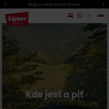
Poctivé výrobky z Liptova
EN
PL
Kde jesť a piť