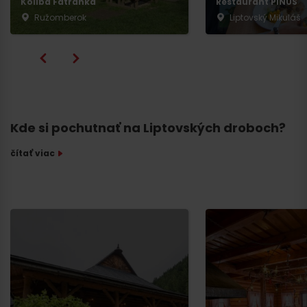
Koliba Fatranka
Restaurant PINUS
Ružomberok
Liptovský Mikuláš
Kde si pochutnať na Liptovských droboch?
čítať viac