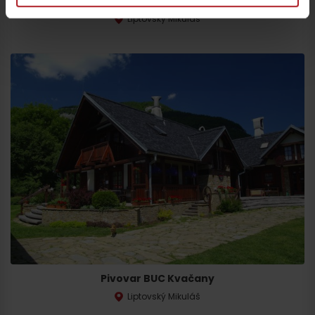
Locus club
Liptovský Mikuláš
Pivovar BUC Kvačany
Liptovský Mikuláš