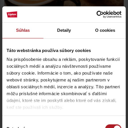
Súhlas
Detaily
O cookies
Ligero Gurman Point Cigar Lounge
Liptovský Mikuláš
Táto webstránka používa súbory cookies
Na prispôsobenie obsahu a reklám, poskytovanie funkcií
sociálnych médií a analýzu návštevnosti používame
súbory cookie. Informácie o tom, ako používate naše
webové stránky, poskytujeme aj našim partnerom v
oblasti sociálnych médií, inzercie a analýzy. Títo partneri
môžu príslušné informácie skombinovať s ďalšími
údajmi, ktoré ste im poskytli alebo ktoré od vás získali,
keď ste používali ich služby.
Vybrali sme pre vás
Výber