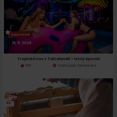
Odporúčané
15. 8. 2026
Tropická noc v Tatralandii – letný špeciál
15€
Vodný park Tatralandia
8€