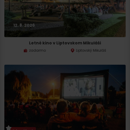
12. 8. 2026
Letné kino v Liptovskom Mikuláši
zadarmo
Liptovský Mikuláš