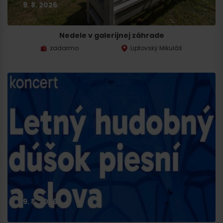
9. 8. 2026
Nedele v galerijnej záhrade
zadarmo
Liptovský Mikuláš
9. 8. 2026