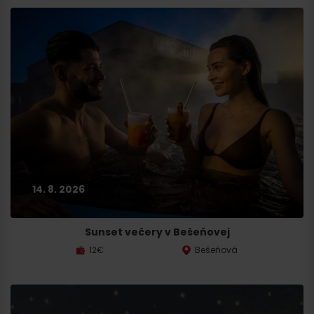
Hľadať
ubytovanie
14. 8. 2026
Sunset večery v Bešeňovej
12€
Bešeňová