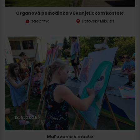
Organová polhodinka v Evanjelickom kostole
zadarmo
Liptovský Mikuláš
13. 8. 2026
Maľovanie v meste