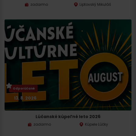
zadarmo
Liptovský Mikuláš
Odporúčané
13. 8. 2026
Lúčanské kúpeľné leto 2026
zadarmo
Kúpele Lúčky