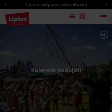
Aktuálne podujatia
EN
share
PL
Kalendár podujatí