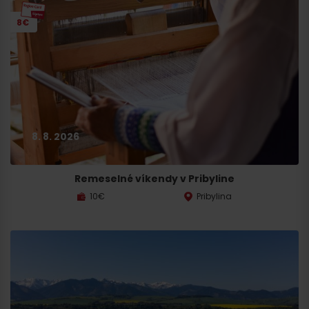
8€
8. 8. 2026
Remeselné víkendy v Pribyline
10€
Pribylina