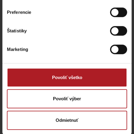
Preferencie
Štatistiky
9. 8. 2026
Marketing
Včelárska nedeľa
10€
Pribylina
Povoliť všetko
Povoliť výber
Odmietnuť