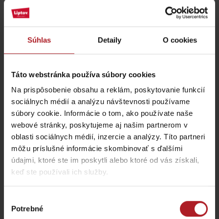
Súhlas
Detaily
O cookies
Odporúčané
Táto webstránka používa súbory cookies
8. 8. 2026
Na prispôsobenie obsahu a reklám, poskytovanie funkcií
sociálnych médií a analýzu návštevnosti používame
Lúčanské kúpeľné leto 2026
súbory cookie. Informácie o tom, ako používate naše
zadarmo
Kúpele Lúčky
webové stránky, poskytujeme aj našim partnerom v
oblasti sociálnych médií, inzercie a analýzy. Títo partneri
môžu príslušné informácie skombinovať s ďalšími
údajmi, ktoré ste im poskytli alebo ktoré od vás získali,
keď ste používali ich služby.
8€
Výber
Potrebné
súhlasu