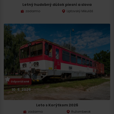
Letný hudobný dúšok piesní a slova
zadarmo
Liptovský Mikuláš
Odporúčané
10. 8. 2026
Leto s Korýtkom 2026
zadarmo
Ružomberok