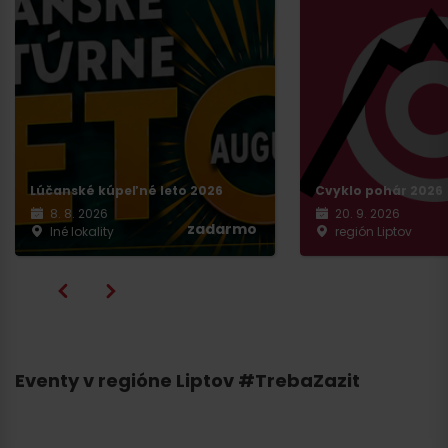
Lúčanské kúpeľné leto 2026
Cvyklo pohár 2026
8. 8. 2026
20. 9. 2026
zadarmo
Iné lokality
región Liptov
Eventy v regióne Liptov #TrebaZazit