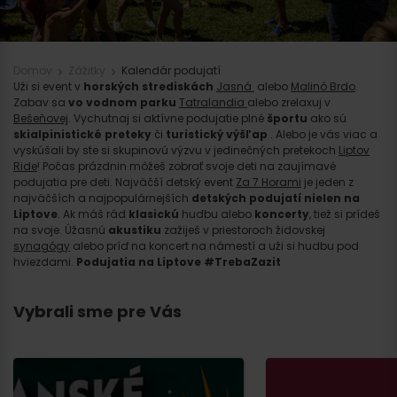
Domov
Zážitky
Kalendár podujatí
Uži si event v
horských strediskách
Jasná
alebo
Malinô Brdo
.
Zabav sa
vo vodnom parku
Tatralandia
alebo zrelaxuj v
Bešeňovej
. Vychutnaj si aktívne podujatie plné
športu
ako sú
skialpinistické preteky
či
turistický výšľap
. Alebo je vás viac a
vyskúšali by ste si skupinovú výzvu v jedinečných pretekoch
Liptov
Ride
! Počas prázdnin môžeš zobrať svoje deti na zaujímavé
podujatia pre deti. Najväčší detský event
Za 7 Horami
je jeden z
najväčších a najpopulárnejších
detských podujatí nielen na
Liptove
. Ak máš rád
klasickú
hudbu alebo
koncerty
, tiež si prídeš
na svoje. Úžasnú
akustiku
zažiješ v priestoroch židovskej
synagógy
alebo príď na koncert na námestí a uži si hudbu pod
hviezdami.
Podujatia na Liptove #TrebaZazit
Vybrali sme pre Vás