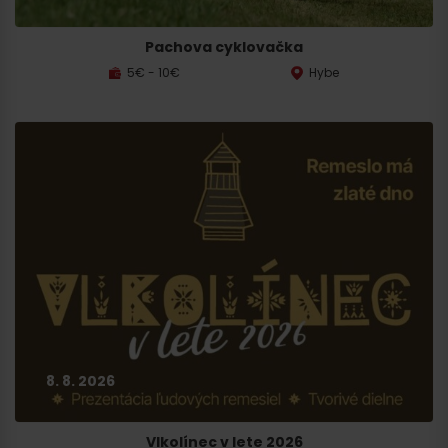
Pachova cyklovačka
5€ - 10€
Hybe
Príchod
8. 8. 2026
Vlkolínec v lete 2026