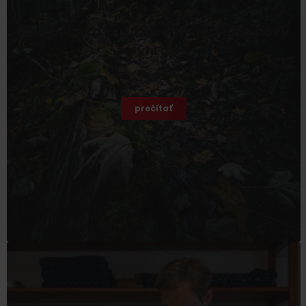
Siná ponúka príťažlivú siluetu a kruhový
výhľad
OOCR Región Liptov
prečítať