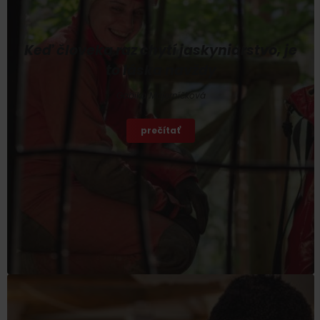
Keď človeka raz chytí jaskyniarstvo, je
to láska navždy
Gabika Majerníčková
prečítať