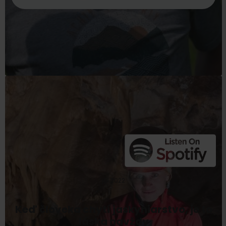
júl 2022
Keď človeka chytí jaskyniarstvo, je to
láska navždy