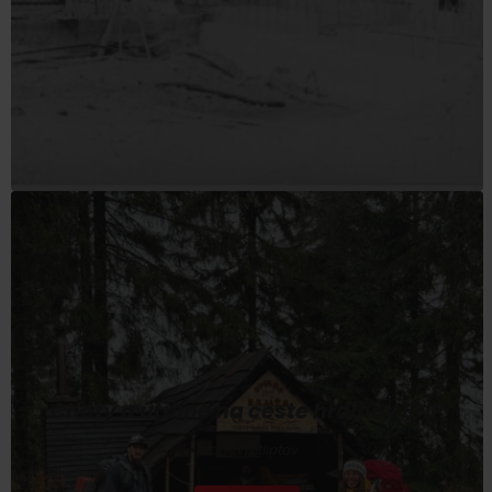
Chaty a útulne na ceste hrdinov SNP
Team Visitliptov