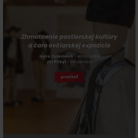
Zhmotnenie pastierskej kultúry
a čaro ovčiarskej expozície
Iveta Zuskinová
– etnologička
Jiří
Přibyl
– konzervárot
prečítať
Príchod