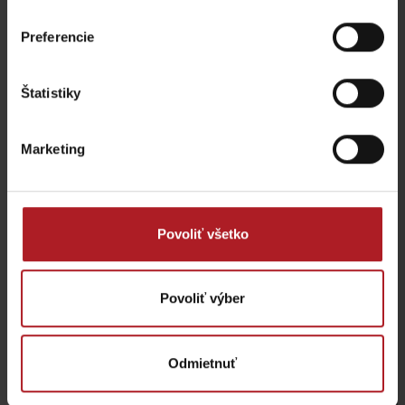
prečítať
Preferencie
Štatistiky
Marketing
Povoliť všetko
Povoliť výber
Čaje z horských bylín sú liečivé, pokiaľ
Odmietnuť
vieme ako ich správne užívať
Dana Antolová –
obchod a marketing