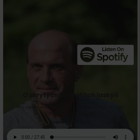
Hľadať
ubytovanie
august 2022
O skrytých hodnotách jaskýň
Akú odozvu má jaskyňa v mysli človeka a prečo do nich
v súčasnosti ľudia chodia?
Rozpráva:
Peter Laučík