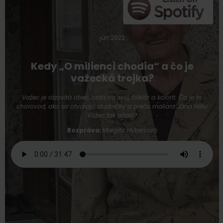
jún 2022
Kedy „O milienci chodia“ a čo je
važecká trojka?
Važec je rázovitá obec, hrdá na svoj folklór a kolorit. Čo je to
chorovod, ako sa otvárajú studničky a prečo maliara Jána Hálu
Važec tak očaril?
Rozpráva
:
Margita Hybenová