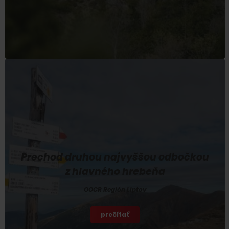
Prechod druhou najvyššou odbočkou
z hlavného hrebeňa
OOCR Región Liptov
prečítať