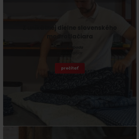
Odchod
Z unikátnej dielne slovenského
modrotlačiara
Matej Rabada
modrotlačiar
prečítať