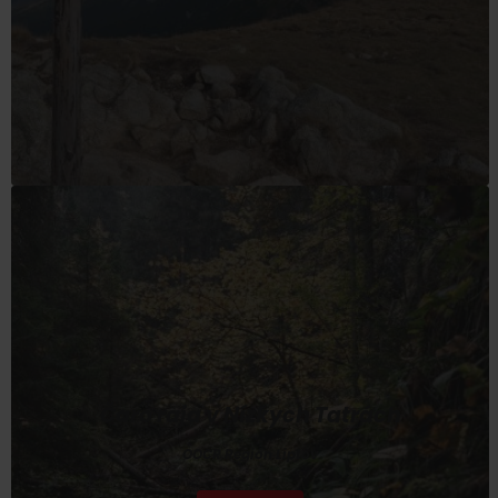
Čaro raja v Nízkych Tatrách
OOCR Región Liptov