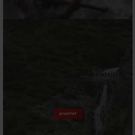
Vzduch pri vodopádoch je čistejší,
myseľ človeka pozitívnejšia
Leonard Ambróz
dokumentátor ochrany prírody
prečítať