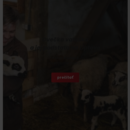
Ovečka valaška
a jej podstata na Liptove
Peter Kompiš
ošetrovateľ zvierat
prečítať