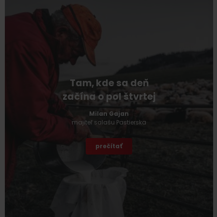
Tam, kde sa deň
začína o pol štvrtej
Milan Gajan
majiteľ salašu Pastierska
prečítať