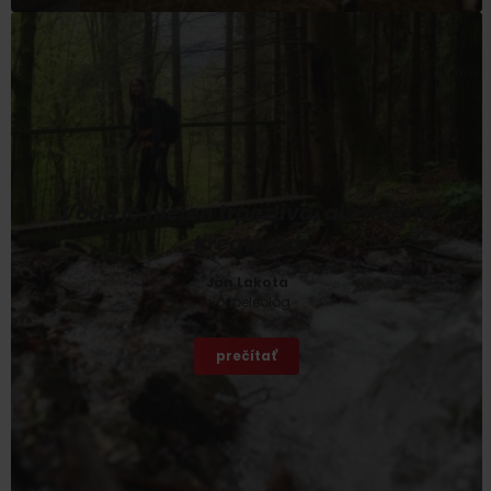
Voda je nielen trpezlivá, ale najmä
kreatívna
Ján Lakota
biospeleológ
prečítať