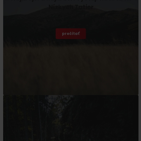
Nízkych Tatier
Petra Jurečková
–
marketingový špecialista
prečítať