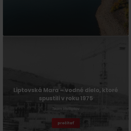
Liptovská Mara – vodné dielo, ktoré
spustili v roku 1975
Team Visitliptov
prečítať