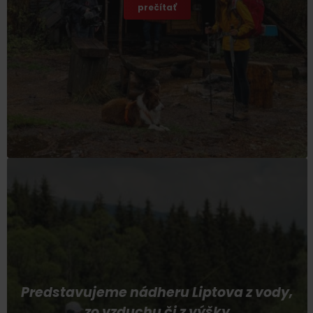
prečítať
Predstavujeme nádheru Liptova z vody,
zo vzduchu či z výšky