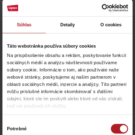
Súhlas
Detaily
O cookies
Táto webstránka používa súbory cookies
Na prispôsobenie obsahu a reklám, poskytovanie funkcií
sociálnych médií a analýzu návštevnosti používame
súbory cookie. Informácie o tom, ako používate naše
webové stránky, poskytujeme aj našim partnerom v
oblasti sociálnych médií, inzercie a analýzy. Títo partneri
môžu príslušné informácie skombinovať s ďalšími
Nepoznaný Liptov
údajmi, ktoré ste im poskytli alebo ktoré od vás získali,
očami tých, ktorí ho poznajú
keď ste používali ich služby.
Team Visitliptov
Výber
Potrebné
súhlasu