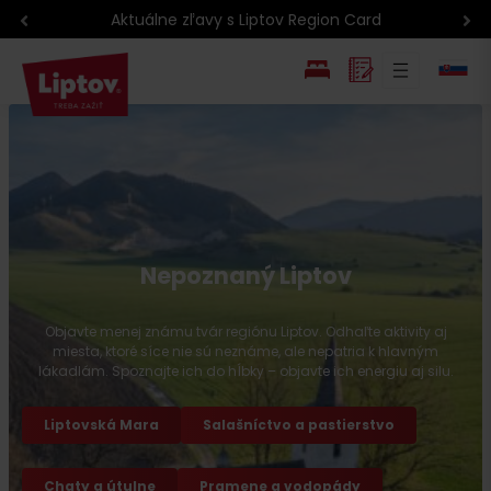
Turistika na Liptove
EN
PL
Nepoznaný Liptov
Objavte menej známu tvár regiónu Liptov. Odhaľte aktivity aj
miesta, ktoré síce nie sú neznáme, ale nepatria k hlavným
lákadlám. Spoznajte ich do hĺbky – objavte ich energiu aj silu.
Liptovská Mara
Salašníctvo a pastierstvo
Chaty a útulne
Pramene a vodopády