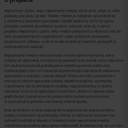
O projekte
Nepoznaný Liptov, resp. nepoznané miesta, ktoré za to stoja sú vždy
poklady pre dušu aj telo. Takéto miesta je najlepšie spoznávať aj
s reáliami a koloritom prostredia. Keďže cestovný ruch na Liptov
privádza naďalej dychtivých turistov, rozhodli sme sa, v rámci
projektu Nepoznaný Liptov, tieto miesta predstaviť a vtiahnuť vás do
nich prostredníctvom originálnych videí, pútavých podcastov,
zaujímavých článkov a ak to bude možné aj menších podujatí či
individuálnych exkurzií.
Nepoznané miesta neznamenajú miesta úplne neznáme. Ide o
miesta už objavené, mnohými aj preskúmané, avšak na to, aby sme
ich skutočne poznali potrebujeme vedieť a poznať oveľa viac.
A práve preto nám ich tajomstvá pomáhajú odhaľovať odborníci,
špecialisti a autority v danej oblasti. Práve oni nám predstavili v
minulých rokoch liptovské salaše, okolité travertíny, vyvieračky
a pramene, ale aj remeselné výrobky, nepoznané túry či útulne.
Venovali sme sa aj liptovským tradíciám, ktoré na Liptove stále
pretrvávajú, nazreli sme do jaskynného systému trochu inak
a vychutnali si prírodu cez menej známe športy.
Krok za krokom sme ku každej téme pripravovali dokumentárne
video, k vybraným aj podcasty, články a veríme, že sme pre vás
vytvorili hodnotný obsah a čoskoro naše nepoznané miesta
navštívite aj osobne, lebo Liptov treba zažiť. Budeme radi, ak sa vám