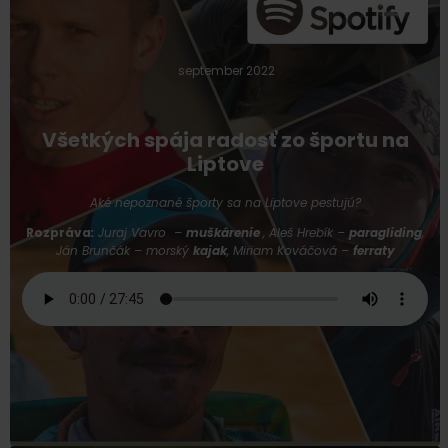
september 2022
Všetkých spája radosť zo športu na
Liptove
Aké nepoznané športy sa na Liptove pestujú?
Rozpráva
:
Juraj Vavro –
muškárenie
, Aleš Hrebík –
paragliding
,
Ján Brunčák –
morský
kajak
, Miriam Kováčová –
ferraty