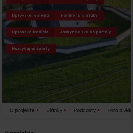
Liptovské remeslá
Horské túry a lúky
Liptovské tradície
Jaskyne a skalné portály
Nezvyčajné športy
O projekte
Články
Podcasty
Foto a vid