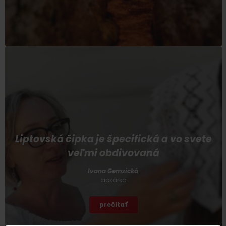
Liptovská čipka je špecifická a vo svete
veľmi obdivovaná
Ivana Gemzická
čipkárka
prečítať