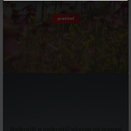
a Juraj Školka
–
výroba
prečítať
Najkrajší a najkratší výstup na hrebeň