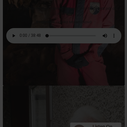
V čom je podzemný život jedinečný, a aké je to bivakovať pár dní v
jaskyni?
Rozpráva
:
Gabika Majerníčková