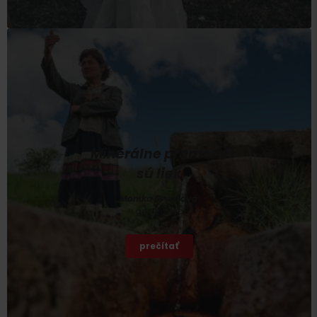
Minerálne pramene
sú liek
Monika Orvošová
geologička
prečítať