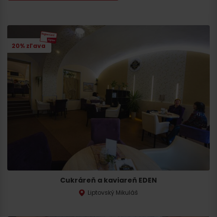
20% zľava
Cukráreň a kaviareň EDEN
Liptovský Mikuláš