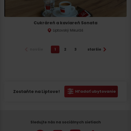
Cukráreň a kaviareň Sonata
Liptovský Mikuláš
novšie
1
2
3
staršie
Zostaňte na Liptove!
Hľadať ubytovanie
Sledujte nás na sociálnych sietiach