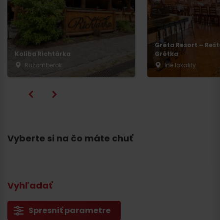
Gréta Resort – Reš
Koliba Richtárka
Grétka
Ružomberok
Iné lokality
Vyberte si na čo máte chuť
Vyhľadať
Spresniť parametre