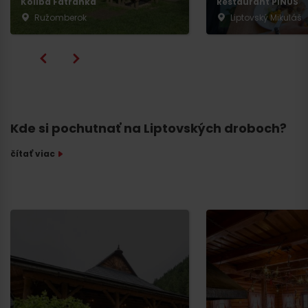
Koliba Fatranka
Restaurant PINUS
Ružomberok
Liptovský Mikuláš
Kde si pochutnať na Liptovských droboch?
čítať viac