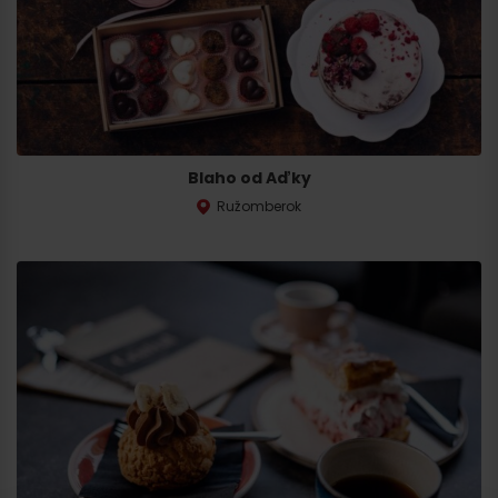
Blaho od Aďky
Ružomberok