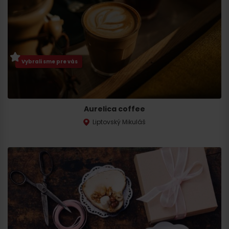
Príchod
Vybrali sme pre vás
Aurelica coffee
Liptovský Mikuláš