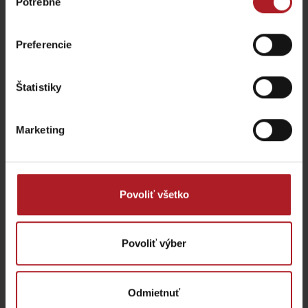
Potrebné
súhlasu
Café bar Kubko
Preferencie
Lúčky
Štatistiky
Marketing
Povoliť všetko
Povoliť výber
Odmietnuť