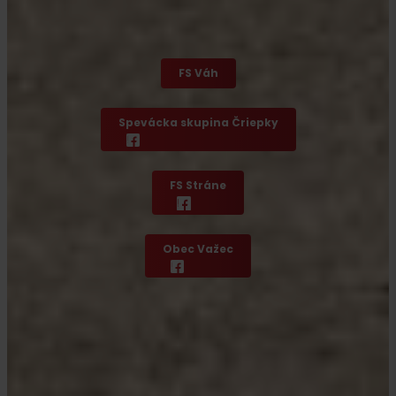
FS Váh
Spevácka skupina Čriepky
FS Stráne
Obec Važec