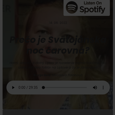
14. 06. 2022
Prečo je Svätojánska
noc čarovná?
Horný, stredný a dolný Liptov je rozdelenie najmä folklórne. Akú
úlohu zohráva folklór na Liptove a čo je Jánovačka.
Rozpráva
: Miroslava Palanová