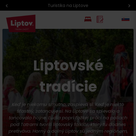
Atrakcie na Liptove podľa veku detí
EN
PL
Liptovské
tradície
Keď je niekomu smutno, zaspieva si. Keď je niekto
šťastný, zatancuje si. Na Liptove sa spievalo a
tancovalo hojne. Ľudia popri ťažkej práci na poliach
pod Tatrami tvorili liptovský folklór, ktorý tu dodnes
pretrváva. Horný a dolný Liptov sú jedným regiónom,