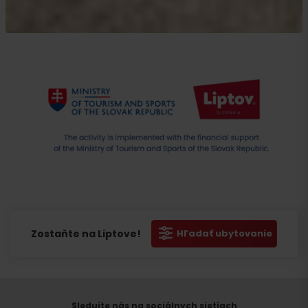
Zostaňte na Liptove!
Hľadať ubytovanie
Sledujte nás na sociálnych sietiach