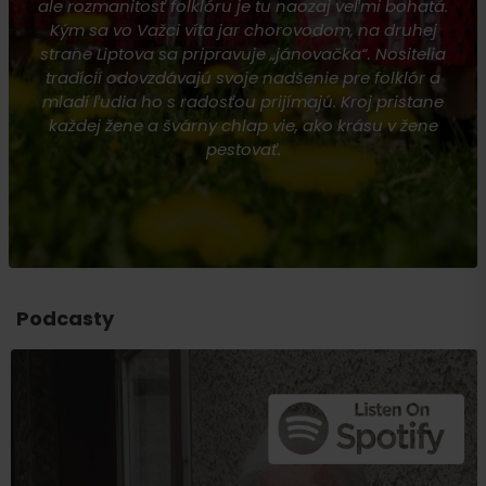
ale rozmanitosť folklóru je tu naozaj veľmi bohatá.
Kým sa vo Važci víta jar chorovodom, na druhej
strane Liptova sa pripravuje „jánovačka“. Nositelia
tradícií odovzdávajú svoje nadšenie pre folklór a
mladí ľudia ho s radosťou prijímajú. Kroj pristane
každej žene a švárny chlap vie, ako krásu v žene
pestovať.
Podcasty