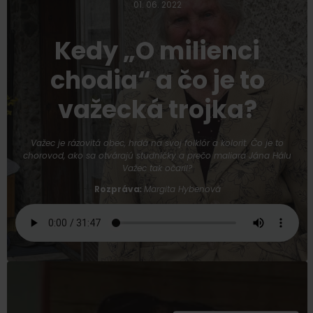
01. 06. 2022
Kedy „O milienci
chodia“ a čo je to
važecká trojka?
Važec je rázovitá obec, hrdá na svoj folklór a kolorit. Čo je to
chorovod, ako sa otvárajú studničky a prečo maliara Jána Hálu
Važec tak očaril?
Rozpráva
:
Margita Hybenová