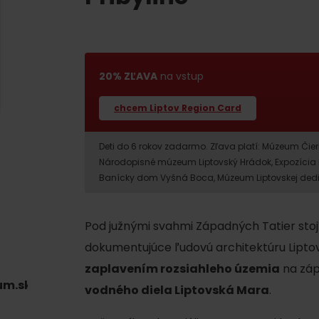
20% ZĽAVA
na vstup
chcem Liptov Region Card
Deti do 6 rokov zadarmo. Zľava platí: Múzeum Čiern
Národopisné múzeum Liptovský Hrádok, Expozícia 
Banícky dom Vyšná Boca, Múzeum Liptovskej dediny
Kde sa nachádza
Voda, sneh a aktivit
poklad? Nájdi ho s
Liptov Region Card!
Pod južnými svahmi Západných Tatier stoj
d for this source.
dokumentujúce ľudovú architektúru Liptova
zaplavením rozsiahleho územia
na záp
um.sk
vodného diela Liptovská Mara
.
Voda, sneh a aktivit