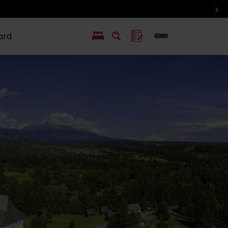
ard
EN
PL
ý
y s Liptov Region Card
Chute a život
Liptova