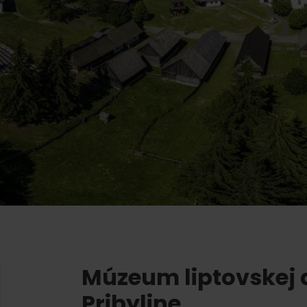
AUG
Demänovská Dolina
22.
Leto pod Chopkom
ZOZNAM INFOCENTIER
Program pre zamestnancov
 REGIÓNE
ŠETKY PODUJATIA
Konferenčné priestory
Zimné športy
Teambuildingy
Vyber si typ zážit
Lyžovanie
Všetky
Skialpinizmus
Vodné parky
Bežkovanie
Wellness a s
Vodné aktivi
Zimná turistika
História a ku
Múzeum liptovskej 
Pribyline