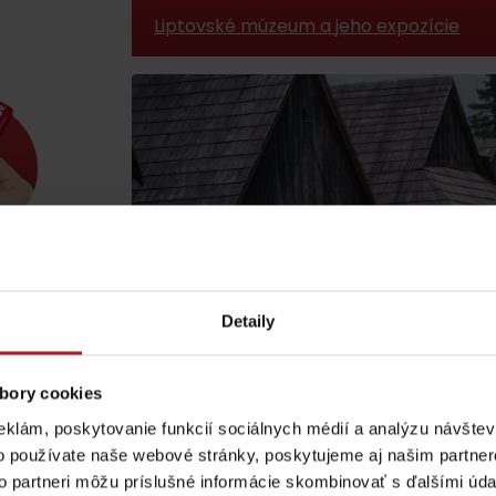
Liptovské múzeum a jeho expozície
Múzeum Čierny orol Liptovský Mikuláš
Lúčanský vodopád
Aquapark Tatralan
Národopisné múzeum Liptovský Hrád
Detaily
Kde kúpiť
Spolupráca
bory cookies
eklám, poskytovanie funkcií sociálnych médií a analýzu návšte
Roľnícky dom a dvor Vlkolínec
o používate naše webové stránky, poskytujeme aj našim partner
to partneri môžu príslušné informácie skombinovať s ďalšími údaj