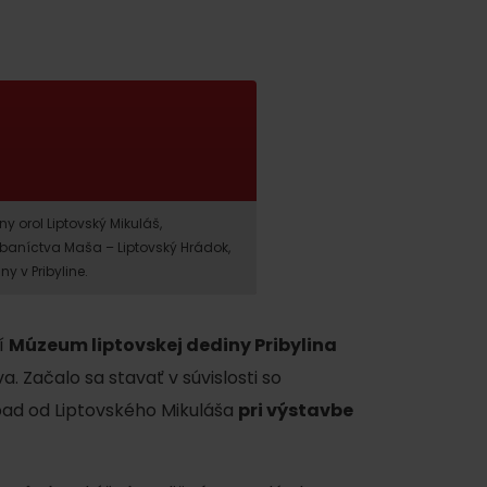
y orol Liptovský Mikuláš,
baníctva Maša – Liptovský Hrádok,
 v Pribyline.
y
í
Múzeum liptovskej dediny Pribylina
. Začalo sa stavať v súvislosti so
ad od Liptovského Mikuláša
pri výstavbe
y