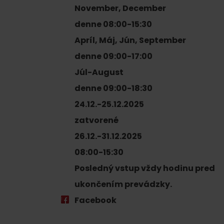
poklad? Nájdi ho s
November, December
Liptov Region Card!
denne 08:00-15:30
Apríl, Máj, Jún, September
VŠETKY ČLÁNKY
denne 09:00-17:00
Júl-August
denne 09:00-18:30
24.12.-25.12.2025
zatvorené
VŠETKY ČLÁNKY
26.12.-31.12.2025
08:00-15:30
Posledný vstup vždy hodinu pred
Počasie a kamery
ukončením prevádzky.
Facebook
podľa veku detí