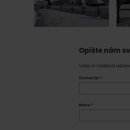
Opíšte nám sv
Vaša e-mailová adres
Komentár
*
Meno
*