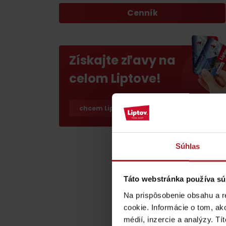
ZOZNAM ATRAKCII PRE DETI
Cenník
Získajte zľavy na
celom Liptove!
KAMERY
chcem Liptov region card
Múzeum liptovskej
dediny v Pribyline
Súhlas
O značke Produkt Liptova
Táto webstránka používa sú
ZOZNAM PRODUKTOV LIPTOVA
Na prispôsobenie obsahu a r
cookie. Informácie o tom, ak
médií, inzercie a analýzy. Tí