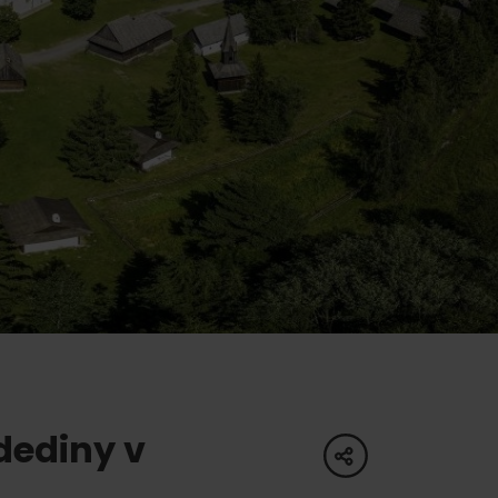
ku
pa
ty
ltúra
dediny v
share