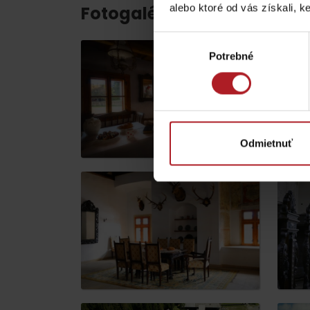
Chaty a útulne
alebo ktoré od vás získali, ke
Fotogaléria
Výber
TOP ATRAKCIE
Potrebné
súhlasu
Potrebuješ požičať lyže alebo bicykel?
Požičovne
Odmietnuť
Servisy
VIAC O NEPOZNANÝCH MIESTACH LIP