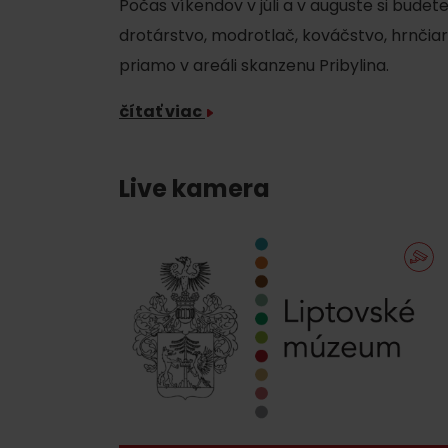
Počas víkendov v júli a v auguste si bude
drotárstvo, modrotlač, kováčstvo, hrnčia
priamo v areáli skanzenu Pribylina.
čítať viac
Live kamera
Pravidlá pobytu na
Poistenie záchrany
horách
zadarmo s Generali
podľa ročného obdobia