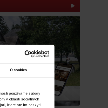
dia
ok
O cookies
vnosti používame súbory
om v oblasti sociálnych
mi, ktoré ste im poskytli