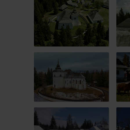
Nemáš auto a potrebuješ zviesť?
Mara Bus
Ski&Aqua Bus
Autobusová
Vlaková
Letecká
Taxi