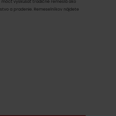
te môcť vyskúšať tradičné remeslá ako
rstvo a pradenie. Remeselníkov nájdete