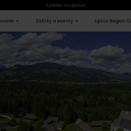
Atrakcie na Liptove podľa veku detí
ovanie
Zážitky a eventy
Liptov Region C
Kúpele Lúčky
AUG
rmácie o regióne
Sprievodcovské služby na
Nepoznan
Zľav
Lúčanské kúpeľné leto
13.
ov
Liptove
Liptov
2026
SEP
Region Liptov
20.
Cvyklo pohár 2026
Vodný park Tatralandia
AUG
Tropická noc v
15.
Tatralandii – letný
špeciál