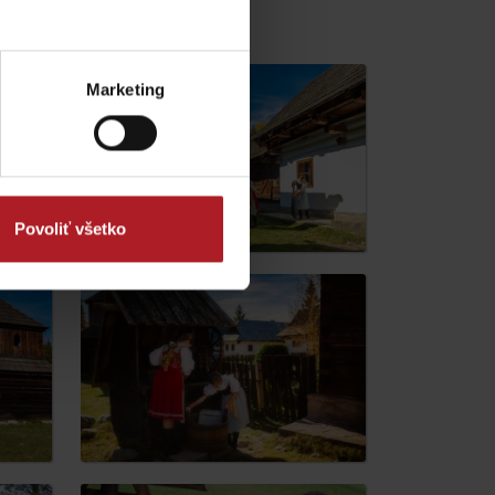
y
Hrádok
Marketing
Povoliť všetko
ránok