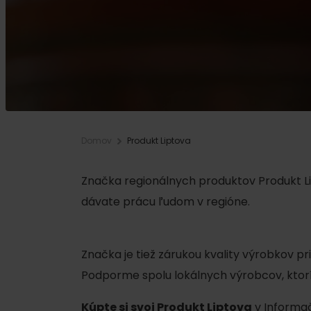
Plánovanie pre firmy
Naplánuj si dovolenku
VIAC O
V
Plánovač
Pobytové balíky
Letné športy
Domov
Produkt Liptova
Rezervuj si izby
Turistika
Kempovanie
Značka regionálnych produktov Produkt L
Cyklistika
So zvieratkami
dávate prácu ľudom v regióne.
Lezenie
So zľavami
Vodné športy
Značka je tiež zárukou kvality výrobkov pr
Podporme spolu lokálnych výrobcov, ktorí 
Nordic walking
Kúpte si svoj Produkt Liptova
v
Informač