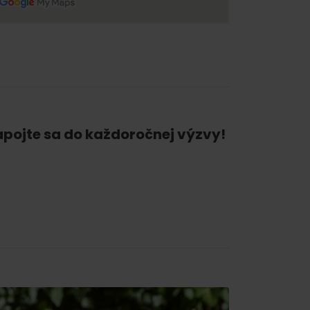
Zapojte sa do každoročnej výzvy!
 found for this source.