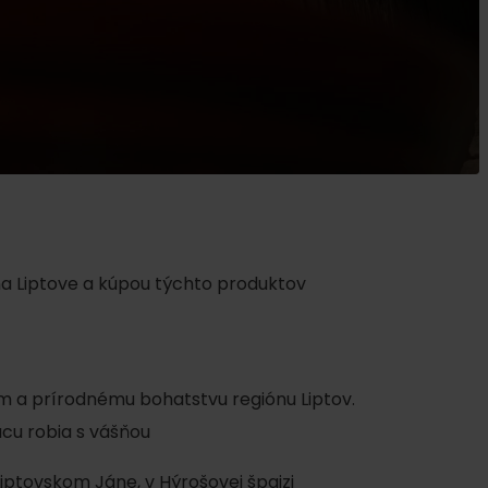
ku
a Liptove a kúpou týchto produktov
pa
ty
iám a prírodnému bohatstvu regiónu Liptov.
ltúra
ácu robia s vášňou
Liptovskom Jáne
, v
Hýrošovej špajzi