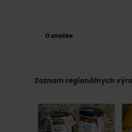
poklad? Nájdi ho s
Liptov Region Card!
VŠETKY ČLÁNKY
O značke
VŠETKY ČLÁNKY
Zoznam regionálnych výr
Počasie a kamery
podľa veku detí