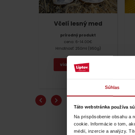
ZOZNAM ATRAKCII PRE DETI
Včelí lesný med
prírodný produkt
cena: 6-14.00€
Hmotnosť: 250ml (950g)
KAMERY
viac o produkte
Múzeum liptovskej
dediny v Pribyline
Súhlas
O značke Produkt Liptova
Táto webstránka používa sú
ZOZNAM PRODUKTOV LIPTOVA
Na prispôsobenie obsahu a r
Kde kúpiť produkty
cookie. Informácie o tom, ak
médií, inzercie a analýzy. Tí
Chaty a útulne