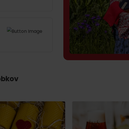
obkov
Pravidlá pobytu na
Poistenie záchrany
horách
zadarmo s Generali
podľa ročného obdobia