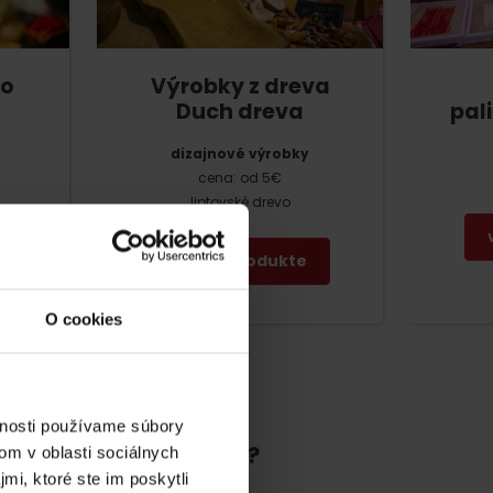
vo
Výrobky z dreva
Duch dreva
pal
dizajnové výrobky
cena: od 5€
liptovské drevo
viac o produkte
dia
O cookies
vnosti používame súbory
bajú produkty Liptova?
om v oblasti sociálnych
mi, ktoré ste im poskytli
y