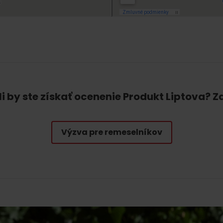
No data found for this source.
li by ste získať ocenenie Produkt Liptova? 
No data found for this source.
No data
Výzva pre remeselníkov
No data found for this source.