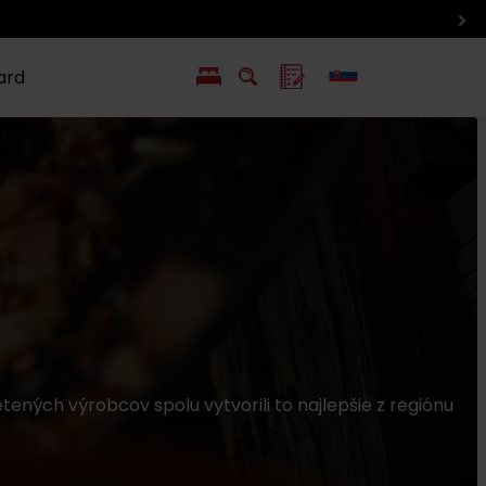
ard
EN
PL
ý
y s Liptov Region Card
Chute a život
Liptova
tených výrobcov spolu vytvorili to najlepšie z regiónu