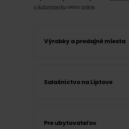
Ak ti škvŕka v bruchu
v Ružomberku
alebo
online
.
Reštaurácie
Kaviarne
Pivovary a vinárne
Výrobky a predajné miesta
Salaše a koliby
Zimu a leto na Liptove
Salašníctvo na Liptove
spoja športy
No data found for this source.
No data foun
Pre ubytovateľov
Kde sa nachádza