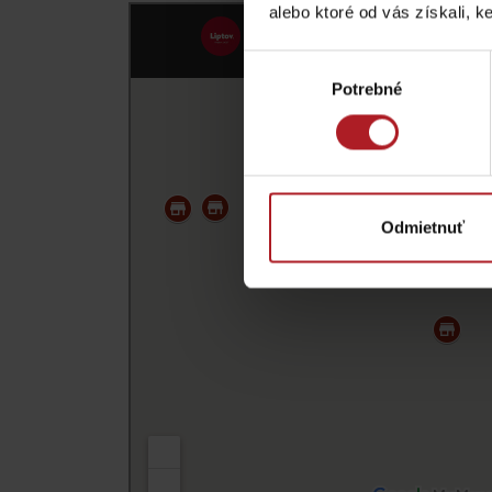
alebo ktoré od vás získali, ke
Výber
TOP ATRAKCIE
Potrebné
súhlasu
Potrebuješ požičať lyže alebo bicykel?
Požičovne
Odmietnuť
Servisy
VIAC O NEPOZNANÝCH MIESTACH LIP