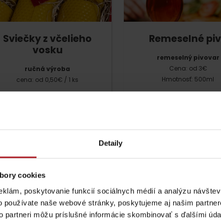
Sviečky z včelieho
Remeselné pi
vosku
remeselný pivovar
Cena: od 3€
ručná výroba
Hmotnosť: 500ml
cena: od 0,50€ / 1 ks
viac o produkte
viac o produkte
Lúčanský vodopád
Aquapark Tatralan
Detaily
Kde kúpiť
Spolupráca
bory cookies
eklám, poskytovanie funkcií sociálnych médií a analýzu návšte
 Liptova?
Kde sa vyrá
o používate naše webové stránky, poskytujeme aj našim partner
to partneri môžu príslušné informácie skombinovať s ďalšími údaj
Liptovské tradície
Pramene a vodopád