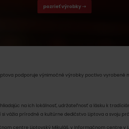
AUG
Demänovská Dolina
pozrieť výrobky ⇢
08.
Leto pod Chopkom
ZOZNAM INFOCENTIER
Program pre zamestnancov
 REGIÓNE
ŠETKY PODUJATIA
Konferenčné priestory
Zimné športy
Teambuildingy
Vyber si typ zážit
Lyžovanie
Všetky
iptova podporuje výnimočné výrobky poctivo vyrobené n
Skialpinizmus
Vodné parky
Bežkovanie
Wellness a s
Vodné aktivi
Zimná turistika
ihliadajúc na ich lokálnosť, udržateľnosť a lásku k tradíc
História a ku
si vážia prírodné a kultúrne dedičstvo Liptova a svoju pr
nom centre Liptovský Mikuláš,
v
Informačnom centre v 