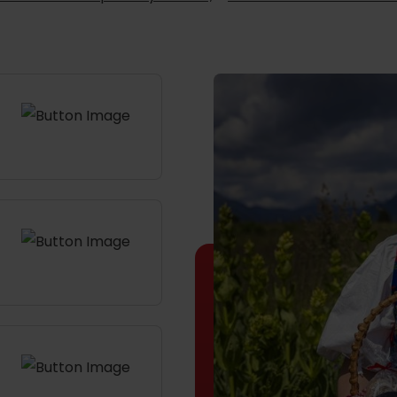
Kde sa nachádza
Voda, sneh a aktivit
poklad? Nájdi ho s
Liptov Region Card!
d for this source.
Voda, sneh a aktivit