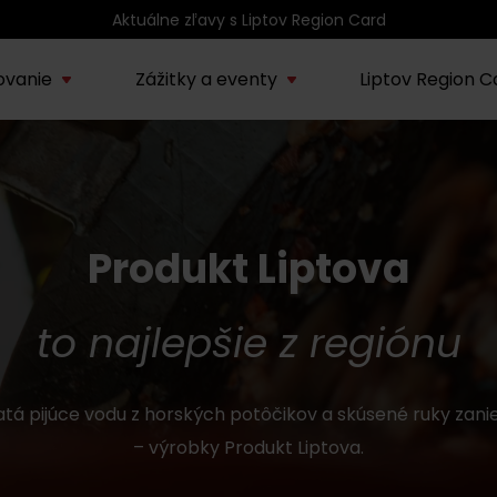
Aktuálne zľavy s Liptov Region Card
ovanie
Zážitky a eventy
Liptov Region C
Kúpele Lúčky
AUG
rmácie o regióne
Sprievodcovské služby na
Nepoznan
Zľav
Lúčanské kúpeľné leto
08.
ov
Liptove
Liptov
2026
Produkt Liptova
SEP
Region Liptov
20.
Cvyklo pohár 2026
to najlepšie z regiónu
Vodný park Tatralandia
AUG
Tropická noc v
ratá pijúce vodu z horských potôčikov a skúsené ruky zanie
15.
Tatralandii – letný
– výrobky Produkt Liptova.
špeciál