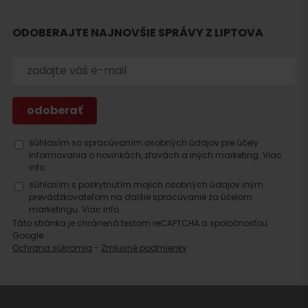
ODOBERAJTE NAJNOVŠIE SPRÁVY Z LIPTOVA
Hľadať
súhlasím so spracúvaním osobných údajov pre účely
ubytovanie
informovania o novinkách, zľavách a iných marketing.
Viac
info.
súhlasím s poskytnutím mojich osobných údajov iným
prevádzkovateľom na ďalšie spracúvanie za účelom
marketingu.
Viac info.
Táto stránka je chránená testom reCAPTCHA a spoločnosťou
Google.
Ochrana súkromia
-
Zmluvné podmienky