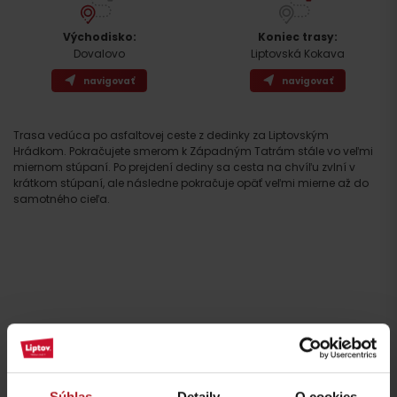
Východisko:
Koniec trasy:
Dovalovo
Liptovská Kokava
navigovať
navigovať
Trasa vedúca po asfaltovej ceste z dedinky za Liptovským
Hrádkom. Pokračujete smerom k Západným Tatrám stále vo veľmi
miernom stúpaní. Po prejdení dediny sa cesta na chvíľu zvlní v
krátkom stúpaní, ale následne pokračuje opäť veľmi mierne až do
samotného cieľa.
Príchod
Súhlas
Detaily
O cookies