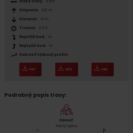
Dĺžka trasy:
5 km
Stúpanie:
105 m
Klesanie:
10 m
Trvanie:
0.5 h
Najnižší bod:
m
Najvyšší bod:
m
Zobraziť výškový profil
PDF
GPX
KML
Podrobný popis trasy:
Oblasť:
Horný Liptov