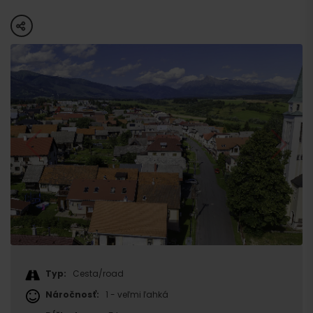
share
Typ:
Cesta/road
Náročnosť:
1 - veľmi ľahká