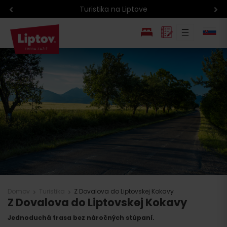
Turistika na Liptove
EN
PL
Domov
Turistika
Z Dovalova do Liptovskej Kokavy
Z Dovalova do Liptovskej Kokavy
Jednoduchá trasa bez náročných stúpaní.