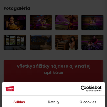
osobám starším ako 18 rokov
Fotogaléria
Všetky zážitky nájdete aj v našej
aplikácii
Súhlas
Detaily
O cookies