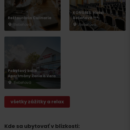
KONGRES: Hotel
Reštaurácia Culinaria
Bešeňová ***
Bešeňová
Bešeňová
Pobytový balík
Apartmány Zaria a Vera
Bešeňová
všetky zážitky a relax
Kde sa ubytovať v blízkosti: