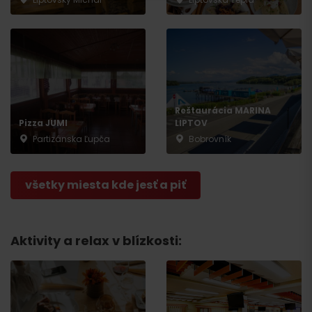
Reštaurácia MARINA
Odchod
Pizza JUMI
LIPTOV
Partizánska Ľupča
Bobrovník
všetky miesta kde jesť a piť
Aktivity a relax v blízkosti: