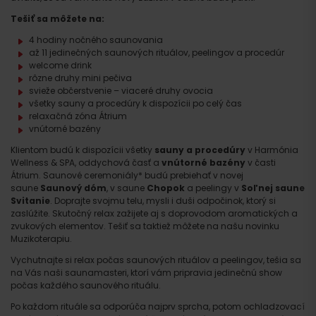
Tešiť sa môžete na:
4 hodiny nočného saunovania
až 11 jedinečných saunových rituálov, peelingov a procedúr
welcome drink
rôzne druhy mini pečiva
svieže občerstvenie – viaceré druhy ovocia
všetky sauny a procedúry k dispozícii po celý čas
relaxačná zóna Átrium
vnútorné bazény
Klientom budú k dispozícii všetky
sauny a procedúry
v Harmónia
Wellness & SPA, oddychová časť a
vnútorné bazény
v časti
Átrium. Saunové ceremoniály* budú prebiehať v novej
saune
Saunový dóm
, v saune
Chopok
a peelingy v
Soľnej saune
Svitanie
. Doprajte svojmu telu, mysli i duši odpočinok, ktorý si
zaslúžite. Skutočný relax zažijete aj s doprovodom aromatických a
zvukových elementov. Tešiť sa taktiež môžete na našu novinku
Muzikoterapiu.
Vychutnajte si relax počas saunových rituálov a peelingov, tešia sa
na Vás naši saunamasteri, ktorí vám pripravia jedinečnú show
počas každého saunového rituálu.
Po každom rituále sa odporúča najprv sprcha, potom ochladzovací