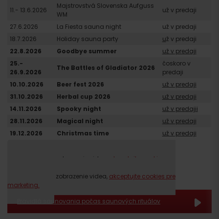
Majstrovstvá Slovenska Aufguss
11.- 13.6.2026
už v predaji
WM
27.6.2026
La Fiesta sauna night
už v predaji
18.7.2026
Holiday sauna party
u
ž v predaji
22.8.2026
Goodbye summer
už v predaji
25.-
čoskoro v
The Battles of Gladiator 2026
26.9.2026
predaji
10.10.2026
Beer fest 2026
už v predaji
31.10.2026
Herbal cup 2026
už v predaji
14.11.2026
Spooky night
už v predajii
28.11.2026
Magical night
už v predaji
19.12.2026
Christmas time
už v predaji
*Zmena programu vyhradená.
Prosím, pre zobrazenie videa,
akceptujte cookies pre
marketing.
Prosím, pre zobrazenie videa,
akceptujte cookies pre
marketing.
Pravidlá saunovania počas saunových rituálov
Príchod
len