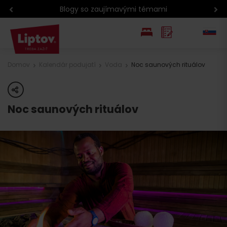
Poctivé výrobky z Liptova
EN
Domov
Kalendár podujatí
Voda
Noc saunových rituálov
PL
share
Noc saunových rituálov