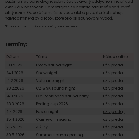
bazén a následne dvojnásobný čas strávený oddychom napríklad
v Átriu či v bazénoch. Samozrejme sa nesmie zabúdať dodržiavať
pitný režim. Odporúčame čistú vodu alebo pivo, ktoré obsahuje
najviac minerálov a látok, ktoré telo pri saunovaní vypotí.
*Kapacita na saunové ceremoniály je obmedzená
Termíny:
Dátum
Téma
Nákup online
10.1.2026
Frosty sauna night
už v predaji
24.1.2026
Snow night
už v predaji
14.2.2026
Valentine night
už v predaji
28.2.2026
CZ & SK sauna night
už v predaji
14.3.2026
Old-fashioned sauna party
už v predaji
28.3.2026
Peeling cup 2026
už v predaji
4.4.2026
Easter night
u
ž v predaji
25.4.2026
Carneval in sauna
u
ž v predaji
9.5.2026
4 Živly
u
ž v predaji
30.5.2026
Summer sauna opening
už v predaji