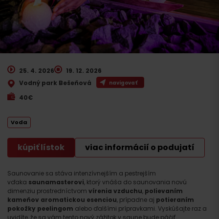
25. 4. 2026
19. 12. 2026
Vodný park Bešeňová
navigovať
40€
Voda
kúpiť lístok
viac informácií o podujatí
Saunovanie sa stáva intenzívnejším a pestrejším
vďaka
saunamasterovi
, ktorý vnáša do saunovania novú
dimenziu prostredníctvom
vírenia vzduchu
,
polievaním
kameňov aromatickou esenciou
, prípadne aj
potieraním
pokožky peelingom
alebo ďalšími prípravkami. Vyskúšajte raz a
uvidíte, že sa vám tento nový zážitok v saune bude páčiť.