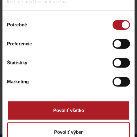
keď ste používali ich služby.
Výber
Potrebné
súhlasu
Preferencie
Štatistiky
Marketing
Povoliť všetko
Viac podobných trás:
Povoliť výber