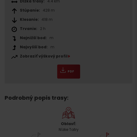
Dĺžka trasy:
4.4 km
Stúpanie:
428 m
Klesanie:
418 m
Trvanie:
2 h
Najnižší bod:
m
Najvyšší bod:
m
Zobraziť výškový profil
PDF
Podrobný popis trasy:
Oblasť:
Nízke Tatry