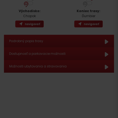
Východisko:
Koniec trasy:
Chopok
Ďumbier
navigovať
navigovať
Podrobný popis trasy
Dostupnosť a parkovacie možnosti
Možnosti ubytovania a stravovania
popri Kamennej chate
cez
Demänovské sedlo a Krúpovu hoľu
na Ďumbier
Príchod