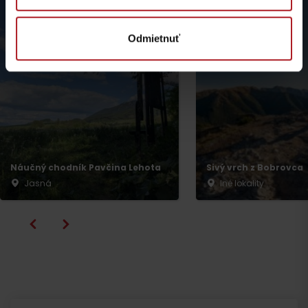
Odmietnuť
Odchod
Náučný chodník Pavčina Lehota
Sivý vrch z Bobrovca
Jasná
Iné lokality