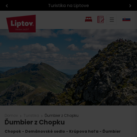
Turistika na Liptove
EN
PL
Domov
Turistika
Ďumbier z Chopku
Ďumbier z Chopku
Chopok - Demänovské sedlo - Krúpova hoľa - Ďumbier