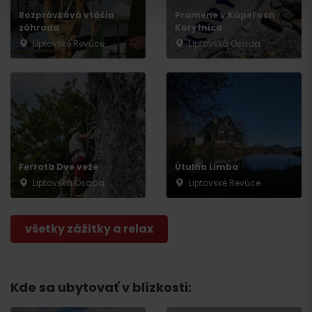
Rozprávková vtáčia
Pramene v Kúpeľoch
záhrada
Korytnica
Liptovské Revúce
Liptovská Osada
Ferrata Dve veže
Útulňa Limba
Odchod
Liptovská Osada
Liptovské Revúce
všetky zážitky a relax
Kde sa ubytovať v blízkosti: