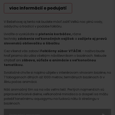
viac informácií o podujatí
V Bešeňovej aj tento rok budete môcť zažiť Veľkú noc plnú vody,
oddychu a tradícií v podobe folklóru.
Uvidíte a vyskúšate si
pletenia korbáčov,
rôzne
techniky
zdobenia veľkonočných vajíčok
a
zažijete aj pravú
slovenskú oblievačku a šibačku
.
Cez víkend vás zabaví
Folklórny súbor VTÁČIK
– naživo bude
hrať priamo do uška všetkým návštevníkom v bazénoch. Nebude
chýbať ani
zábava, súťaže a animácie s veľkonočnou
tematikou.
Sviatočné chvíle si naplno užijete v interiérovom vlnovom bazéne, na
7 toboganoch dlhých až 1000 metrov, termálnych bazénoch či v
Átriu počas animácii.
Náš animačný tím sa na vás veľmi teší. Pre tých najmenších sú
pripravené tvorivé dielne, veľkonočné minidisco a dospelí sa môžu
potešiť tanečnému aquagymu na ľudovú nôtu či strečingu v
bazénoch.
Animačný program