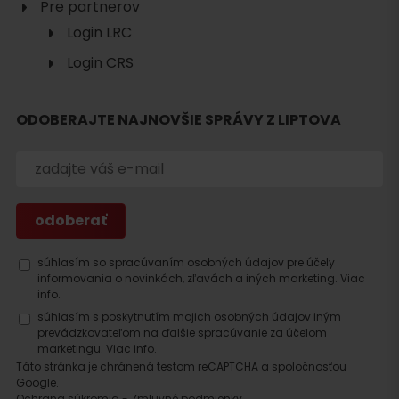
Pre partnerov
Login LRC
Login CRS
Hľadať
ubytovanie
ODOBERAJTE NAJNOVŠIE SPRÁVY Z LIPTOVA
súhlasím so spracúvaním osobných údajov pre účely
informovania o novinkách, zľavách a iných marketing.
Viac
info.
súhlasím s poskytnutím mojich osobných údajov iným
prevádzkovateľom na ďalšie spracúvanie za účelom
marketingu.
Viac info.
Táto stránka je chránená testom reCAPTCHA a spoločnosťou
Google.
Ochrana súkromia
-
Zmluvné podmienky