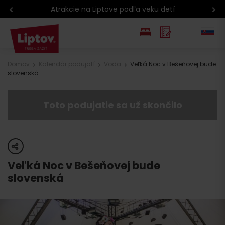
Atrakcie na Liptove podľa veku detí
EN
Domov
Kalendár podujatí
Voda
Veľká Noc v Bešeňovej bude
slovenská
PL
Toto podujatie sa už skončilo
share
Veľká Noc v Bešeňovej bude
slovenská