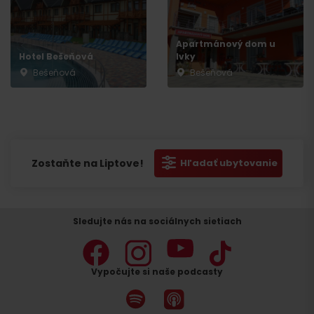
Apartmánový dom u
Hotel Bešeňová
Ivky
Bešeňová
Bešeňová
Zostaňte na Liptove!
Hľadať ubytovanie
Sledujte nás na sociálnych sietiach
Vypočujte si naše podcasty