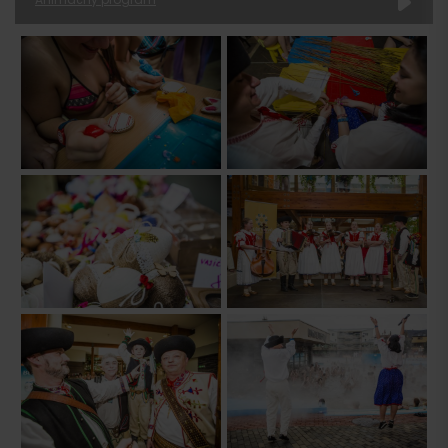
Čas
Program
Miesto
10:00
Vítanie hostí
Átrium
11.00
Ranná rozcvička
pri reštaurácii Bistro
12.00
Šport a zábavné hry
detský bazén
pri reštauruácii
14:00
Ľudové remeslá
Bistro
14.00
Vystúpenie Folklórneho
(sobota a
súboru
termálne bazény
nedeľa)
VTÁČIK
16:00
Škola tanca – Zumba
detský bazén