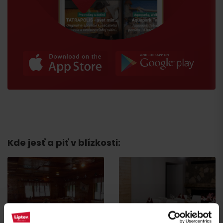
Príchod
Kde jesť a piť v blízkosti:
Reštaurácia a kaviareň