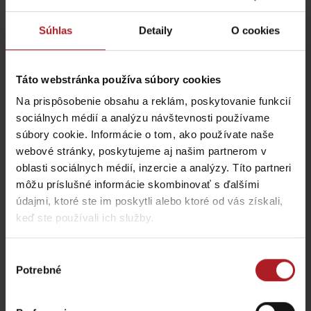
Jánošíkova koliba
SMREK
Liptovská Osada
Liptovská Osada
Súhlas
Detaily
O cookies
Táto webstránka používa súbory cookies
Na prispôsobenie obsahu a reklám, poskytovanie funkcií
sociálnych médií a analýzu návštevnosti používame
súbory cookie. Informácie o tom, ako používate naše
Koliba Liptov GOTHAL
Reštaurácia Smrekovica
webové stránky, poskytujeme aj našim partnerom v
Liptovská Osada
Ľubochňa
oblasti sociálnych médií, inzercie a analýzy. Títo partneri
môžu príslušné informácie skombinovať s ďalšími
údajmi, ktoré ste im poskytli alebo ktoré od vás získali,
keď ste používali ich služby.
Výber
Koliba Bodega
Potrebné
súhlasu
Bistro Železnô
Ružomberok -
Podsuchá
Partizánska Ľupča