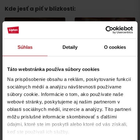
Kde jesť a piť v blízkosti:
Súhlas
Detaily
O cookies
Koliba Liptov GOTHAL
Jánošíkova koliba
Liptovská Osada
Liptovská Osada
Táto webstránka používa súbory cookies
Na prispôsobenie obsahu a reklám, poskytovanie funkcií
sociálnych médií a analýzu návštevnosti používame
súbory cookie. Informácie o tom, ako používate naše
webové stránky, poskytujeme aj našim partnerom v
oblasti sociálnych médií, inzercie a analýzy. Títo partneri
môžu príslušné informácie skombinovať s ďalšími
Koliba Bodega
Koliba pod Vlkolíncom
Ružomberok -
Ružomberok - Biely
údajmi, ktoré ste im poskytli alebo ktoré od vás získali,
Podsuchá
Potok
keď ste používali ich služby.