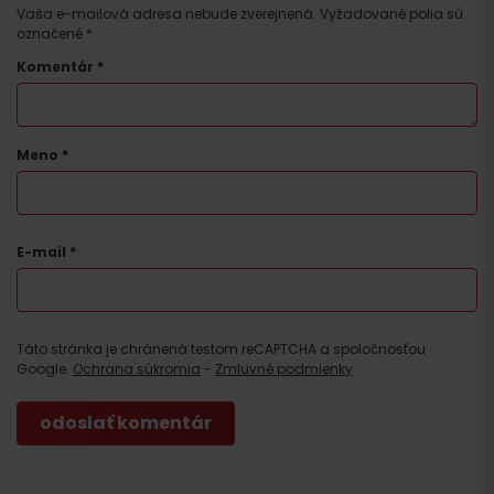
Vaša e-mailová adresa nebude zverejnená.
Vyžadované polia sú
označené
*
Komentár
*
Meno
*
E-mail
*
Príchod
Táto stránka je chránená testom reCAPTCHA a spoločnosťou
Google.
Ochrana súkromia
-
Zmluvné podmienky