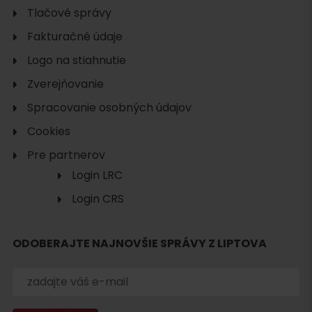
Tlačové správy
Fakturačné údaje
Logo na stiahnutie
Zverejňovanie
Spracovanie osobných údajov
Cookies
Pre partnerov
Login LRC
Login CRS
ODOBERAJTE NAJNOVŠIE SPRÁVY Z LIPTOVA
Hľadať
ubytovanie