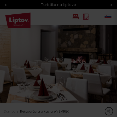
Turistika na Liptove
EN
PL
share
Domov
Reštaurácia a kaviareň SMREK