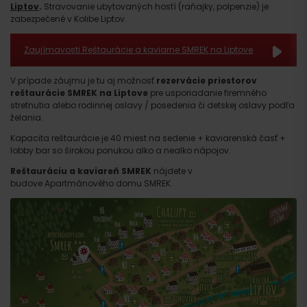
Liptov
.
Stravovanie ubytovaných hostí (raňajky, polpenzie) je
zabezpečené v Kolibe Liptov.
Zaujímavosti Reštaurácie a kaviarne SMREK na Liptove
V prípade záujmu je tu aj možnosť
rezervácie priestorov
reštaurácie SMREK na Liptove
pre usporiadanie firemného
stretnutia alebo rodinnej oslavy / posedenia či detskej oslavy podľa
želania.
Kapacita reštaurácie je 40 miest na sedenie + kaviarenská časť +
lobby bar so širokou ponukou alko a nealko nápojov.
Reštauráciu a kaviareň SMREK
nájdete v
budove Apartmánového domu SMREK.