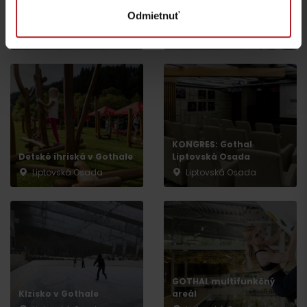
GOTHAL Požičovňa
Odmietnuť
elektrobicyklov
Vodný svet GOTHAL
Liptovská Osada
Liptovská Osada
KONGRES: Gothal
Detské ihriská v Gothale
Liptovská Osada
Liptovská Osada
Liptovská Osada
Odchod
GOTHAL multifunkčný
Klzisko v Gothale
areál