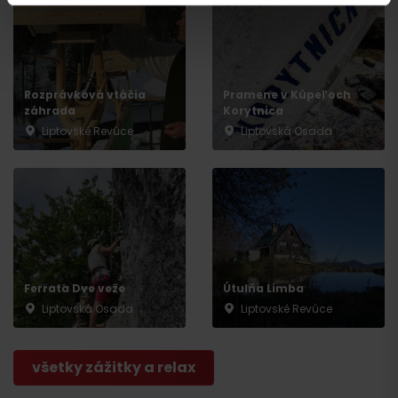
Rozprávková vtáčia
Pramene v Kúpeľoch
záhrada
Korytnica
Liptovské Revúce
Liptovská Osada
Odchod
Ferrata Dve veže
Útulňa Limba
Liptovská Osada
Liptovské Revúce
všetky zážitky a relax