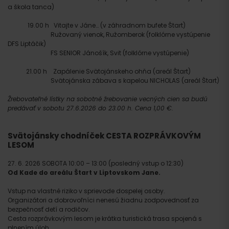
a škola tanca)
19.00 h Vitajte v Jáne… (v záhradnom bufete Štart)
Ružovaný vienok, Ružomberok (folklórne vystúpenie
DFS Liptáčik)
FS SENIOR Jánošík, Svit (folklórne vystúpenie)
21.00 h Zapálenie Svätojánskeho ohňa (areál Štart)
Svätojánska zábava s kapelou NICHOLAS (areál Štart)
Žrebovateľné lístky na sobotné žrebovanie vecných cien sa budú
predávať v sobotu 27.6.2026 do 23.00 h. Cena 1,00 €.
Svätojánsky chodníček CESTA ROZPRÁVKOVÝM
LESOM
27. 6. 2026 SOBOTA 10:00 – 13:00 (posledný vstup o 12:30)
Od Kade do areálu Štart v Liptovskom Jane.
Vstup na vlastné riziko v sprievode dospelej osoby.
Organizátori a dobrovoľníci nenesú žiadnu zodpovednosť za
bezpečnosť detí a rodičov.
Cesta rozprávkovým lesom je krátka turistická trasa spojená s
plnením úloh.