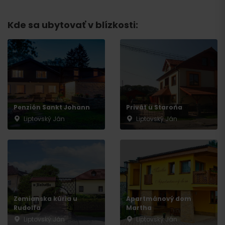
Kde sa ubytovať v blízkosti:
Penzión Sankt Johann
Privát u Staroňa
Liptovský Ján
Liptovský Ján
Zemianska kúria u
Apartmánový dom
Rudolfa
Martha
Liptovský Ján
Liptovský Ján