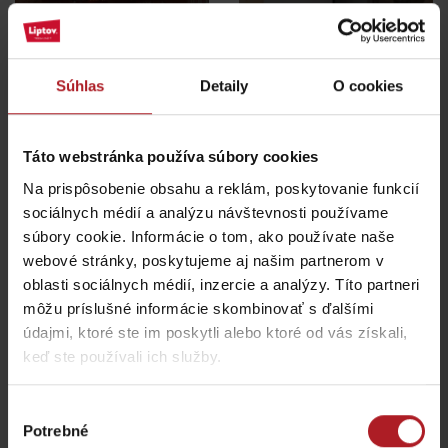
Reštaurácia a kaviareň
Súhlas
Detaily
O cookies
Jánošíkova koliba
SMREK
Liptovská Osada
Liptovská Osada
Táto webstránka používa súbory cookies
Na prispôsobenie obsahu a reklám, poskytovanie funkcií
sociálnych médií a analýzu návštevnosti používame
súbory cookie. Informácie o tom, ako používate naše
webové stránky, poskytujeme aj našim partnerom v
oblasti sociálnych médií, inzercie a analýzy. Títo partneri
Koliba Liptov GOTHAL
Reštaurácia Smrekovica
môžu príslušné informácie skombinovať s ďalšími
Liptovská Osada
Ľubochňa
údajmi, ktoré ste im poskytli alebo ktoré od vás získali,
keď ste používali ich služby.
Výber
Potrebné
súhlasu