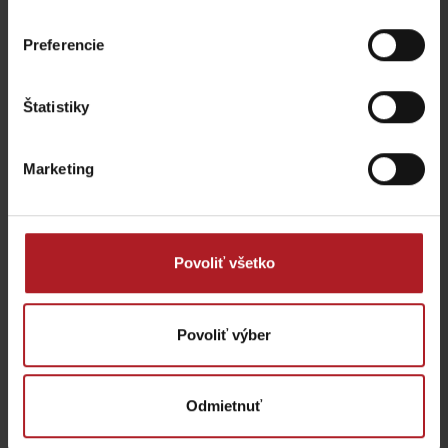
Koliba Bodega
Bistro Železnô
Ružomberok -
Preferencie
Podsuchá
Partizánska Ľupča
Štatistiky
všetky miesta kde jesť a piť
Marketing
Aktivity a relax v gh blízkosti:
Povoliť všetko
Povoliť výber
Veľká Fatra, Horský
hotel Kráľova studňa –
Donovaly, Koliba Goral –
ebike nabíjacia stanica
ebike nabíjacia stanica
Dolný Harmanec
Donovaly
Odmietnuť