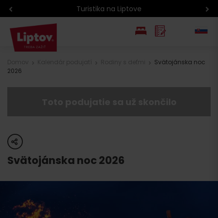
Atrakcie na Liptove podľa veku detí
EN
Domov
Kalendár podujatí
Rodiny s deťmi
Svätojánska noc
2026
PL
Toto podujatie sa už skončilo
share
Svätojánska noc 2026