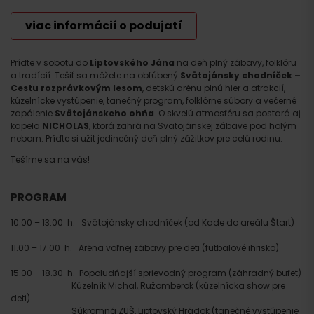
viac informácií o podujatí
Príďte v sobotu do
Liptovského Jána
na deň plný zábavy, folklóru
a tradícií. Tešiť sa môžete na obľúbený
Svätojánsky chodníček –
Cestu rozprávkovým lesom
, detskú arénu plnú hier a atrakcií,
kúzelnícke vystúpenie, tanečný program, folklórne súbory a večerné
zapálenie
Svätojánskeho ohňa
. O skvelú atmosféru sa postará aj
kapela
NICHOLAS
, ktorá zahrá na Svätojánskej zábave pod holým
nebom. Príďte si užiť jedinečný deň plný zážitkov pre celú rodinu.
Tešíme sa na vás!
PROGRAM
10.00 – 13.00 h. Svätojánsky chodníček (od Kade do areálu Štart)
11.00 – 17.00 h. Aréna voľnej zábavy pre deti (futbalové ihrisko)
15.00 – 18.30 h. Popoludňajší sprievodný program (záhradný bufet)
Kúzelník Michal, Ružomberok (kúzelnícka show pre
deti)
Súkromná ZUŠ, Liptovský Hrádok (tanečné vystúpenie