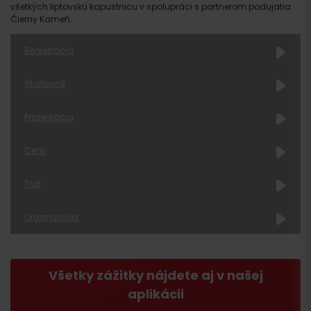
všetkých liptovskú kapustnicu v spolupráci s partnerom podujatia
Čierny Kameň.
Registrácia
Štartovné
online
Prezentácia
Ceny
Trať
Organizácia
Všetky zážitky nájdete aj v našej
aplikácii