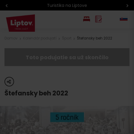
Turistika na Liptove
EN
Domov
Kalendár podujatí
Šport
Štefansky beh 2022
PL
Toto podujatie sa už skončilo
share
Štefansky beh 2022