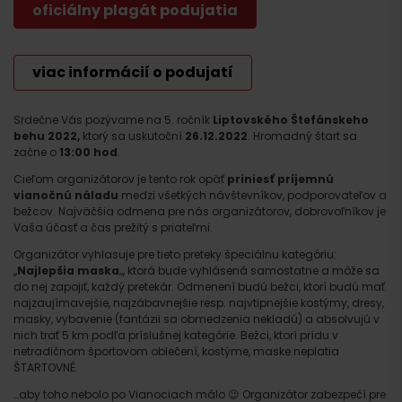
oficiálny plagát podujatia
viac informácií o podujatí
Srdečne Vás pozývame na 5. ročník
Liptovského Štefánskeho
behu 2022,
ktorý sa uskutoční
26.12.2022
. Hromadný štart sa
začne o
13:00 hod
.
Cieľom organizátorov je tento rok opäť
priniesť príjemnú
vianočnú náladu
medzi všetkých návštevníkov, podporovateľov a
bežcov. Najväčšia odmena pre nás organizátorov, dobrovoľníkov je
Vaša účasť a čas prežitý s priateľmi.
Organizátor vyhlasuje pre tieto preteky špeciálnu kategóriu:
,,
Najlepšia maska
„, ktorá bude vyhlásená samostatne a môže sa
do nej zapojiť, každý pretekár. Odmenení budú bežci, ktorí budú mať
najzaujímavejšie, najzábavnejšie resp. najvtipnejšie kostýmy, dresy,
masky, vybavenie (fantázii sa obmedzenia nekladú) a absolvujú v
nich trať 5 km podľa príslušnej kategórie. Bežci, ktorí prídu v
netradičnom športovom oblečení, kostýme, maske neplatia
ŠTARTOVNÉ.
…aby toho nebolo po Vianociach málo 😉 Organizátor zabezpečí pre