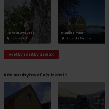
Ferrata Dve veže
Útulňa Limba
Liptovská Osada
Liptovské Revúce
Odchod
všetky zážitky a relax
Kde sa ubytovať v blízkosti: