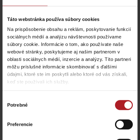
Táto webstránka používa súbory cookies
Na prispôsobenie obsahu a reklám, poskytovanie funkcií
Koliba Liptov GOTHAL
Reštaurácia Smrekovica
sociálnych médií a analýzu návštevnosti používame
Liptovská Osada
Ľubochňa
súbory cookie. Informácie o tom, ako používate naše
webové stránky, poskytujeme aj našim partnerom v
oblasti sociálnych médií, inzercie a analýzy. Títo partneri
môžu príslušné informácie skombinovať s ďalšími
údajmi, ktoré ste im poskytli alebo ktoré od vás získali,
keď ste používali ich služby.
Koliba Bodega
Bistro Železnô
Ružomberok -
Výber
Podsuchá
Partizánska Ľupča
Potrebné
súhlasu
všetky miesta kde jesť a piť
Preferencie