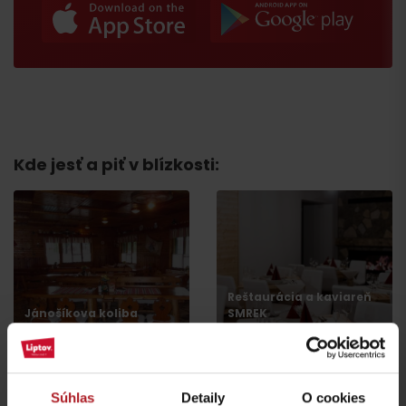
Kde jesť a piť v blízkosti:
Reštaurácia a kaviareň
Jánošíkova koliba
SMREK
Liptovská Osada
Liptovská Osada
Súhlas
Detaily
O cookies