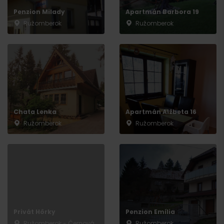
Penzion Milady
Apartmán Barbora 19
Ružomberok
Ružomberok
Chata Lenka
Apartmán Alžbeta 16
Ružomberok
Ružomberok
Privát Hôrky
Penzion Emília
Ružomberok - Černová
Ružomberok