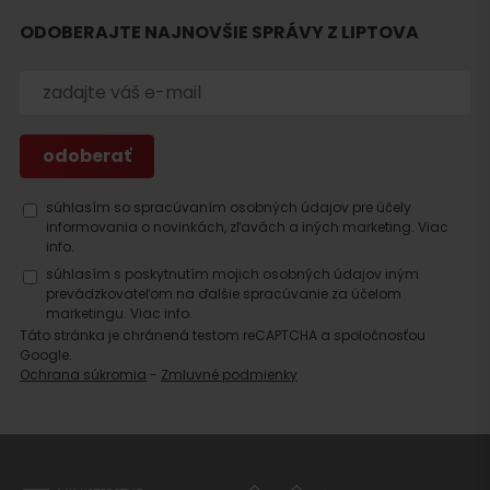
ubytovanie
ODOBERAJTE NAJNOVŠIE SPRÁVY Z LIPTOVA
súhlasím so spracúvaním osobných údajov pre účely
informovania o novinkách, zľavách a iných marketing.
Viac
info.
súhlasím s poskytnutím mojich osobných údajov iným
prevádzkovateľom na ďalšie spracúvanie za účelom
marketingu.
Viac info.
Táto stránka je chránená testom reCAPTCHA a spoločnosťou
Google.
Ochrana súkromia
-
Zmluvné podmienky