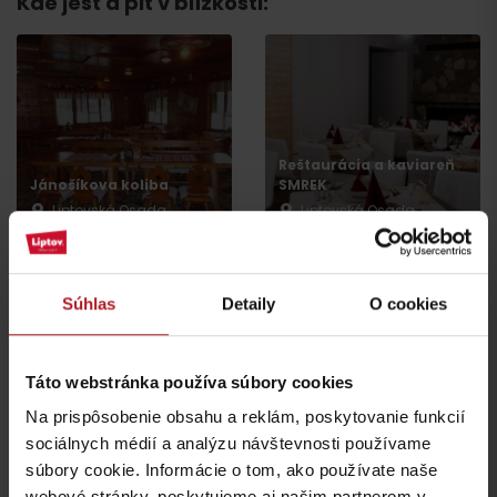
Kde jesť a piť v blízkosti:
Reštaurácia a kaviareň
Jánošíkova koliba
SMREK
Liptovská Osada
Liptovská Osada
Súhlas
Detaily
O cookies
Táto webstránka používa súbory cookies
Koliba Liptov GOTHAL
Reštaurácia Smrekovica
Na prispôsobenie obsahu a reklám, poskytovanie funkcií
Liptovská Osada
Ľubochňa
sociálnych médií a analýzu návštevnosti používame
súbory cookie. Informácie o tom, ako používate naše
webové stránky, poskytujeme aj našim partnerom v