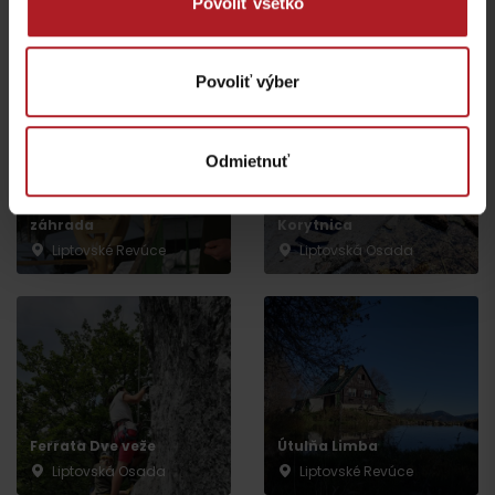
Povoliť všetko
ebike nabíjacia stanica
ebike nabíjacia stanica
Dolný Harmanec
Donovaly
Povoliť výber
Odmietnuť
Rozprávková vtáčia
Pramene v Kúpeľoch
záhrada
Korytnica
Liptovské Revúce
Liptovská Osada
Odchod
Ferrata Dve veže
Útulňa Limba
Liptovská Osada
Liptovské Revúce