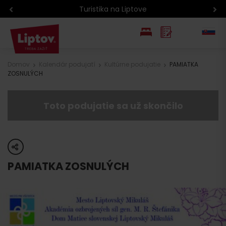
Turistika na Liptove
EN
Domov
Kalendár podujatí
Kultúrne podujatie
PAMIATKA
ZOSNULÝCH
PL
Toto podujatie sa už skončilo
share
PAMIATKA ZOSNULÝCH