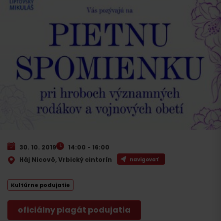
30. 10. 2019
14:00 - 16:00
Háj Nicovô, Vrbický cintorín
navigovať
Kultúrne podujatie
oficiálny plagát podujatia