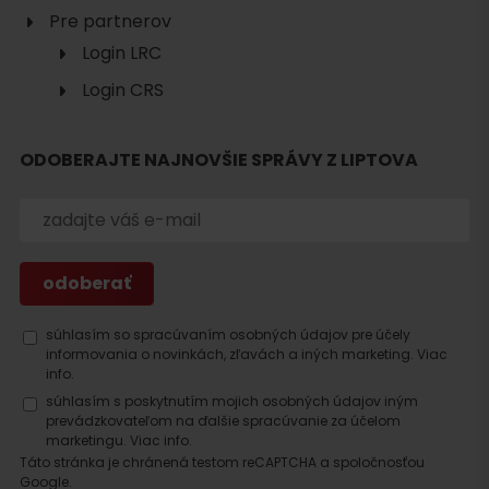
Pre partnerov
Login LRC
Login CRS
ODOBERAJTE NAJNOVŠIE SPRÁVY Z LIPTOVA
Hľadať
ubytovanie
súhlasím so spracúvaním osobných údajov pre účely
informovania o novinkách, zľavách a iných marketing.
Viac
info.
súhlasím s poskytnutím mojich osobných údajov iným
prevádzkovateľom na ďalšie spracúvanie za účelom
marketingu.
Viac info.
Táto stránka je chránená testom reCAPTCHA a spoločnosťou
Google.