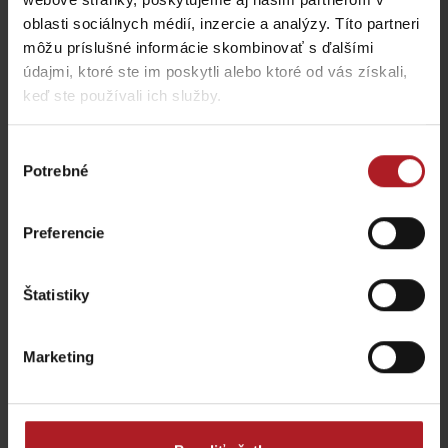
oblasti sociálnych médií, inzercie a analýzy. Títo partneri
môžu príslušné informácie skombinovať s ďalšími
údajmi, ktoré ste im poskytli alebo ktoré od vás získali,
keď ste používali ich služby.
Koliba Bodega
Bistro Železnô
Ružomberok -
Podsuchá
Partizánska Ľupča
Výber
Potrebné
súhlasu
všetky miesta kde jesť a piť
Preferencie
Aktivity a relax v gh blízkosti:
Štatistiky
Marketing
Veľká Fatra, Horský
hotel Kráľova studňa –
Donovaly, Koliba Goral –