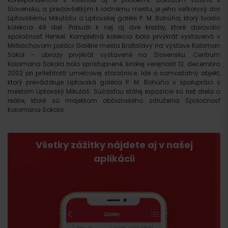
Slovensku, a predovšetkým k rodnému mestu, je jeho veľkorysý dar
Liptovskému Mikulášu a Liptovskej galérii P. M. Bohúňa, ktorý tvorila
kolekcia 48 diel. Pribudli k nej aj dve kresby, ktoré darovala
spoločnosť Henkel. Kompletná kolekcia bola prvýkrát vystavená v
Mirbachovom paláci Galérie mesta Bratislavy na výstave Koloman
Sokol – obrazy prvýkrát vystavené na Slovensku. Centrum
Kolomana Sokola bolo sprístupnené širokej verejnosti 12. decembra
2002 pri príležitosti umelcovej storočnice. Ide o samostatný objekt,
ktorý prevádzkuje Liptovská galéria P. M. Bohúňa v spolupráci s
mestom Liptovský Mikuláš. Súčasťou stálej expozície sú tiež diela a
reálie, ktoré sú majetkom občianskeho združenia Spoločnosť
Kolomana Sokola.
Všetky zážitky nájdete aj v našej
aplikácii