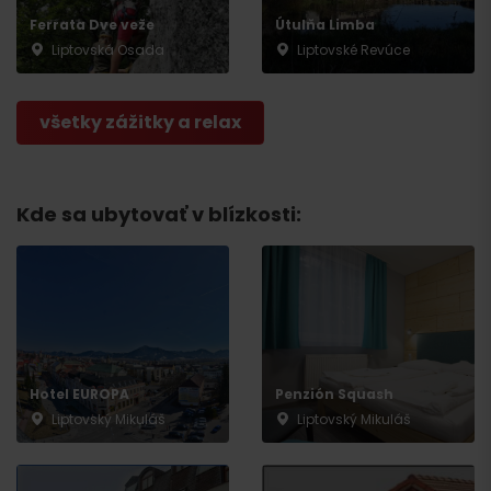
Ferrata Dve veže
Útulňa Limba
Liptovská Osada
Liptovské Revúce
všetky zážitky a relax
Odchod
Kde sa ubytovať v blízkosti:
Hotel EUROPA
Penzión Squash
Liptovský Mikuláš
Liptovský Mikuláš