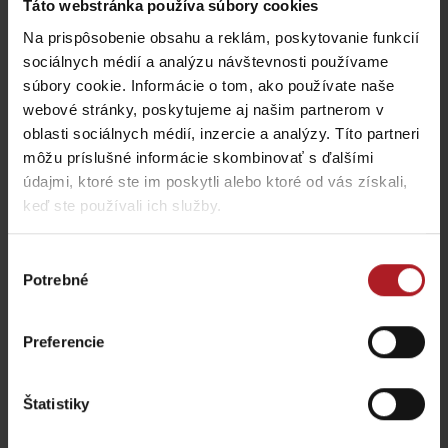
Táto webstránka používa súbory cookies
Liptovská Osada
Ľubochňa
Na prispôsobenie obsahu a reklám, poskytovanie funkcií
sociálnych médií a analýzu návštevnosti používame
súbory cookie. Informácie o tom, ako používate naše
webové stránky, poskytujeme aj našim partnerom v
oblasti sociálnych médií, inzercie a analýzy. Títo partneri
môžu príslušné informácie skombinovať s ďalšími
Koliba Bodega
údajmi, ktoré ste im poskytli alebo ktoré od vás získali,
Bistro Železnô
Ružomberok -
keď ste používali ich služby.
Podsuchá
Partizánska Ľupča
Výber
všetky miesta kde jesť a piť
Potrebné
súhlasu
Preferencie
Aktivity a relax v gh blízkosti:
Štatistiky