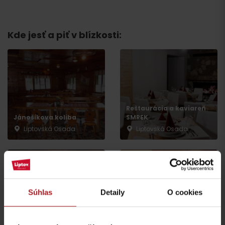
Kde jesť a piť v blízkosti:
Reštaurácia a kaviareň
Jánošíkova koliba
SMREK
Liptovská Osada
Liptovská Osada
Súhlas
Detaily
O cookies
Koliba Liptov GOTHAL
Reštaurácia Smrekovica