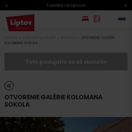
Turistika na Liptove
EN
Domov
Kalendár podujatí
Výstava
OTVORENIE GALÉRIE
KOLOMANA SOKOLA
PL
Toto podujatie sa už skončilo
share
OTVORENIE GALÉRIE KOLOMANA
SOKOLA