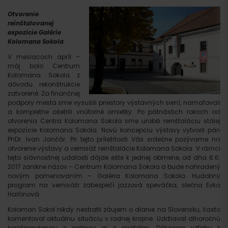
Otvorenie
reinštalovanej
expozície Galérie
Kolomana Sokola
V mesiacoch apríl –
máj bolo Centrum
Kolomana Sokola z
dôvodu rekonštrukcie
zatvorené. Za finančnej
podpory mesta sme vysušili priestory výstavných siení, namaľovali
a kompletne ošetrili vnútorné omietky. Po pätnástich rokoch od
otvorenia Centra Kolomana Sokola sme urobili reinštaláciu stálej
expozície Kolomana Sokola. Novú koncepciu výstavy vytvoril pán
PhDr. Ivan Jančár. Pri tejto príležitosti Vás srdečne pozývame na
otvorenie výstavy a vernisáž reinštalácie Kolomana Sokola. V rámci
tejto slávnostnej udalosti dôjde ešte k jednej obmene, od dňa 6.6.
2017 zanikne názov – Centrum Kolomana Sokola a bude nahradený
novým pomenovaním – Galéria Kolomana Sokola. Hudobný
program na vernisáži zabezpečí jazzová speváčka, slečna Evka
Halčinová.
Koloman Sokol nikdy nestratil záujem o dianie na Slovensku, často
komentoval aktuálnu situáciu v rodnej krajine. Udržiaval dlhoročnú
korešpondenciu s rodinou aj s priateľmi. Dôkazom vzťahu k