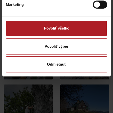
Marketing
Veľká Fatra, Horský
hotel Kráľova studňa –
Donovaly, Koliba Goral –
ebike nabíjacia stanica
ebike nabíjacia stanica
Dolný Harmanec
Donovaly
Povoliť všetko
Povoliť výber
Rozprávková vtáčia
Pramene v Kúpeľoch
Odmietnuť
záhrada
Korytnica
Liptovské Revúce
Liptovská Osada