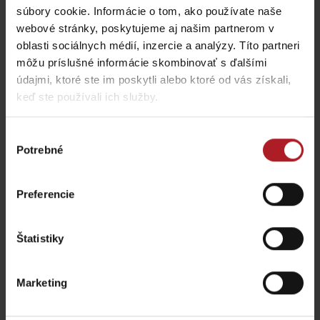
súbory cookie. Informácie o tom, ako používate naše
Liptovská Osada
Ľubochňa
webové stránky, poskytujeme aj našim partnerom v
oblasti sociálnych médií, inzercie a analýzy. Títo partneri
môžu príslušné informácie skombinovať s ďalšími
údajmi, ktoré ste im poskytli alebo ktoré od vás získali,
keď ste používali ich služby.
Koliba Bodega
Výber
Bistro Železnô
Ružomberok -
Potrebné
súhlasu
Podsuchá
Partizánska Ľupča
Preferencie
všetky miesta kde jesť a piť
Štatistiky
Aktivity a relax v gh blízkosti:
Marketing