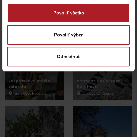
Povoliť všetko
Veľká Fatra, Horský
hotel Kráľova studňa –
Donovaly, Koliba Goral –
ebike nabíjacia stanica
ebike nabíjacia stanica
Dolný Harmanec
Donovaly
Povoliť výber
Odmietnuť
Rozprávková vtáčia
Pramene v Kúpeľoch
záhrada
Korytnica
Liptovské Revúce
Liptovská Osada
Odchod