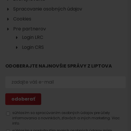
Spracovanie osobných údajov
Cookies
Pre partnerov
Login LRC
Login CRS
ODOBERAJTE NAJNOVŠIE SPRÁVY Z LIPTOVA
Hľadať
ubytovanie
súhlasím so spracúvaním osobných údajov pre účely
informovania o novinkách, zľavách a iných marketing.
Viac
info.
súhlasím s poskytnutím mojich osobných údajov iným