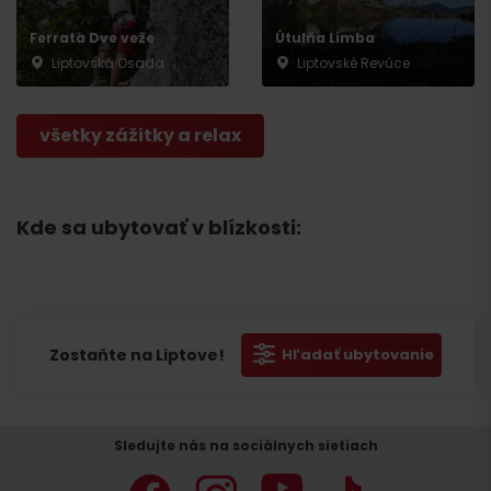
Ferrata Dve veže
Útulňa Limba
Liptovská Osada
Liptovské Revúce
všetky zážitky a relax
Kde sa ubytovať v blízkosti:
Zostaňte na Liptove!
Hľadať ubytovanie
Sledujte nás na sociálnych sietiach