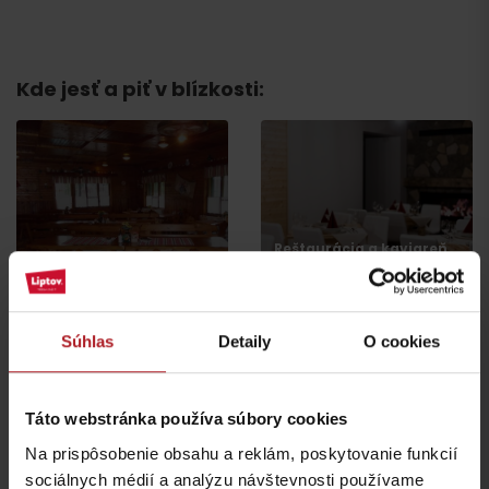
Príchod
Kde jesť a piť v blízkosti:
Reštaurácia a kaviareň
Jánošíkova koliba
SMREK
Liptovská Osada
Liptovská Osada
Súhlas
Detaily
O cookies
Táto webstránka používa súbory cookies
Na prispôsobenie obsahu a reklám, poskytovanie funkcií
sociálnych médií a analýzu návštevnosti používame
Koliba Liptov GOTHAL
Reštaurácia Smrekovica