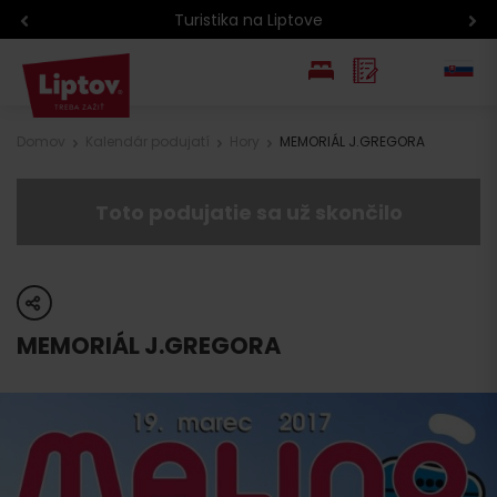
Turistika na Liptove
EN
Domov
Kalendár podujatí
Hory
MEMORIÁL J.GREGORA
PL
Toto podujatie sa už skončilo
share
MEMORIÁL J.GREGORA