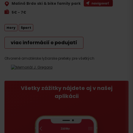
Malinô Brdo ski & bike family park
navigovať
5€ - 7€
Hory
Šport
viac informácií o podujatí
Otvorené amatérske lyžiarske preteky pre všetkých
Všetky zážitky nájdete aj v našej
aplikácii