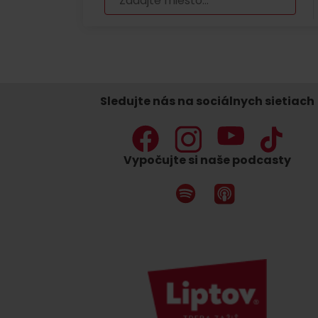
Nemáš auto a potrebuješ zviesť?
Mara Bus
Sledujte nás na sociálnych sietiach
Ski&Aqua Bus
Autobusová
Vypočujte si naše podcasty
Vlaková
Letecká
Taxi