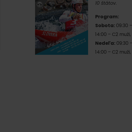
AUG
10 štátov.
Demänovská Dolina
08.
Leto pod Chopkom
ZOZNAM INFOCENTIER
Program:
Sobota:
09:30 – 
Program pre zamestnancov
14:00 – C2 muži, 
 REGIÓNE
ŠETKY PODUJATIA
Konferenčné priestory
Nedeľa:
09:30 – 
14:00 – C2 muži, 
Zimné športy
Teambuildingy
Vyber si typ zážit
Lyžovanie
Všetky
Skialpinizmus
Vodné park
Bežkovanie
Wellness a s
Vodné aktiv
Zimná turistika
História a k