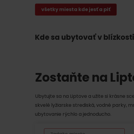
Chaty a útulne
všetky miesta kde jesť a piť
TOP ATRAKCIE
Kde sa ubytovať v blízkosti
Potrebuješ požičať lyže alebo bicykel?
Požičovne
Servisy
Zostaňte na Lip
VIAC O NEPOZNANÝCH MIESTACH LIP
Ubytujte sa na Liptove a užite si krásne s
skvelé lyžiarske strediská, vodné parky, 
ubytovanie rýchlo a jednoducho.