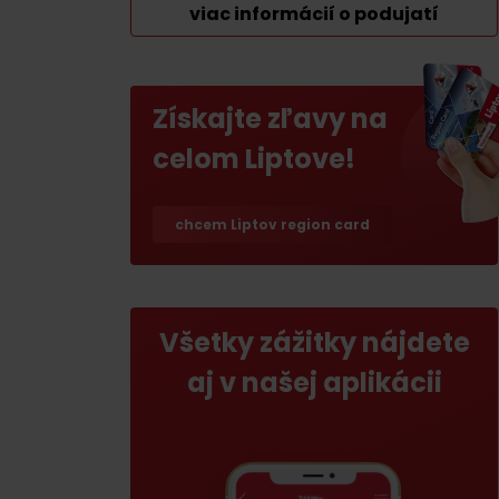
viac informácií o podujatí
Ak ti škvŕka v bruchu
Reštaurácie
Kaviarne
Získajte zľavy na
Pivovary a vinárne
celom Liptove!
Salaše a koliby
chcem Liptov region card
Zimu a leto na Liptove
spoja športy
Všetky zážitky nájdete
No data found for this source.
No data foun
aj v našej aplikácii
Kde sa nachádza