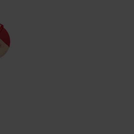
Kde sa nachádza
Voda, sneh a aktivit
poklad? Nájdi ho s
Liptov Region Card!
d for this source.
Voda, sneh a aktivit