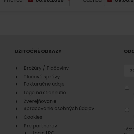
Príchod
Odchod
No data found for this source.
UŽITOČNÉ ODKAZY
ODO
No data found for this source.
No data
Brožúry / Tlačoviny
Tlačové správy
Fakturačné údaje
Logo na stiahnutie
Zverejňovanie
Spracovanie osobných údajov
Cookies
No data found for this source.
Pre partnerov
Táto 
Login LRC