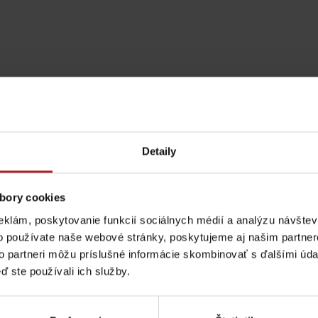
Detaily
bory cookies
eklám, poskytovanie funkcií sociálnych médií a analýzu návšte
o používate naše webové stránky, poskytujeme aj našim partner
Pravidlá pobytu na
Poistenie záchrany
to partneri môžu príslušné informácie skombinovať s ďalšími údaj
horách
zadarmo s Generali
ď ste používali ich služby.
podľa ročného obdobia