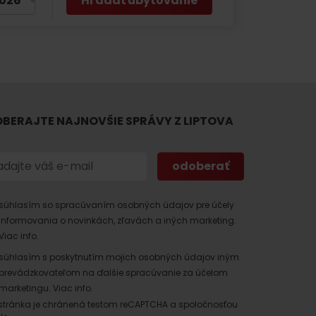
Hľadať ubytovanie
BERAJTE NAJNOVŠIE SPRÁVY Z LIPTOVA
 found for this source.
súhlasím so spracúvaním osobných údajov pre účely
informovania o novinkách, zľavách a iných marketing.
Viac info.
súhlasím s poskytnutím mojich osobných údajov iným
prevádzkovateľom na ďalšie spracúvanie za účelom
marketingu.
Viac info.
stránka je chránená testom reCAPTCHA a spoločnosťou