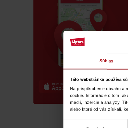
poklad? Nájdi ho s
Liptov Region Card!
VŠETKY ČLÁNKY
Súhlas
VŠETKY ČLÁNKY
Táto webstránka používa sú
Na prispôsobenie obsahu a r
cookie. Informácie o tom, ak
Počasie a kamery
médií, inzercie a analýzy. Tí
alebo ktoré od vás získali, ke
podľa veku detí
Výber