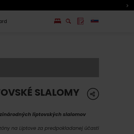
ard
EN
PL
ý
y s Liptov Region Card
Chute a život
Liptova
TOVSKÉ SLALOMY
share
dzinárodných liptovských slalomov
zóny na Liptove za predpokladanej účasti