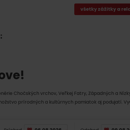
Liptovské tradície
Pramene a vodopád
všetky zážitky a rel
:
tove!
TOVA
cenérie Chočských vrchov, Veľkej Fatry, Západných a Nízky
množstvo prírodných a kultúrnych pamiatok aj podujatí. Vy