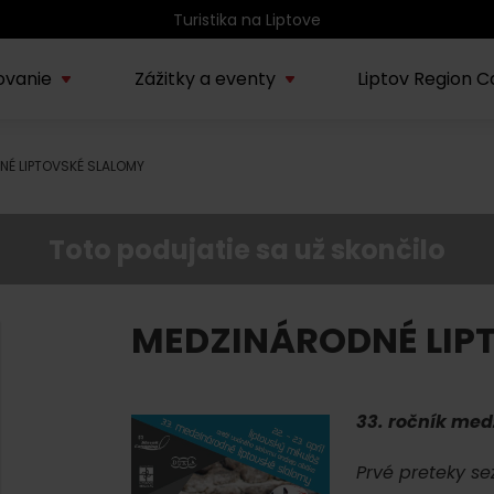
Turistika na Liptove
ovanie
Zážitky a eventy
Liptov Region C
NÉ LIPTOVSKÉ SLALOMY
Kúpele Lúčky
AUG
rmácie o regióne
Sprievodcovské služby na
Nepoznan
Zľav
Lúčanské kúpeľné leto
08.
ov
Liptove
Liptov
2026
Toto podujatie sa už skončilo
SEP
Region Liptov
20.
Cvyklo pohár 2026
MEDZINÁRODNÉ LIP
Vodný park Tatralandia
AUG
Tropická noc v
15.
33. ročník me
Tatralandii – letný
špeciál
Prvé preteky se