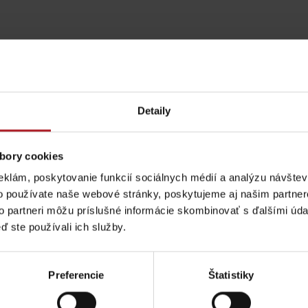
Detaily
bory cookies
eklám, poskytovanie funkcií sociálnych médií a analýzu návšte
o používate naše webové stránky, poskytujeme aj našim partner
to partneri môžu príslušné informácie skombinovať s ďalšími údaj
ď ste používali ich služby.
Pravidlá pobytu na
Poistenie záchrany
Aktivity a relax 
horách
zadarmo s Generali
Preferencie
Štatistiky
podľa ročného obdobia