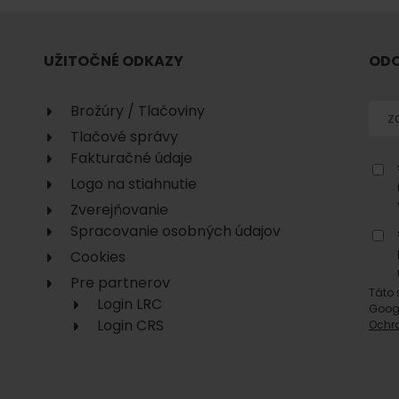
No data found for this source.
UŽITOČNÉ ODKAZY
ODO
Brožúry / Tlačoviny
Tlačové správy
Fakturačné údaje
Logo na stiahnutie
No data found for this source.
No data
Zverejňovanie
Spracovanie osobných údajov
Cookies
Pre partnerov
Táto 
Login LRC
Goog
Login CRS
Ochr
No data found for this source.