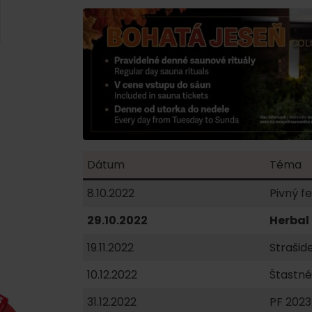
AUG
Demänovská Dolina
22.
Leto pod Chopkom
ZOZNAM INFOCENTIER
Program pre zamestnancov
 REGIÓNE
ŠETKY PODUJATIA
Konferenčné priestory
Zimné športy
Teambuildingy
Vyber si typ zážit
Lyžovanie
Všetky
Dátum
Téma
Skialpinizmus
Vodné parky
8.10.2022
Pivný fe
Bežkovanie
Wellness a s
29.10.2022
Herbal
Vodné aktivi
Zimná turistika
19.11.2022
Strašid
História a ku
10.12.2022
Štastné
31.12.2022
PF 2023