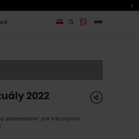
Aktuálne podujatia
ard
EN
PL
ý
y s Liptov Region Card
Chute a život
Liptova
tuály 2022
share
ý ‚saunamaster‘ pre Vás pripraví
?