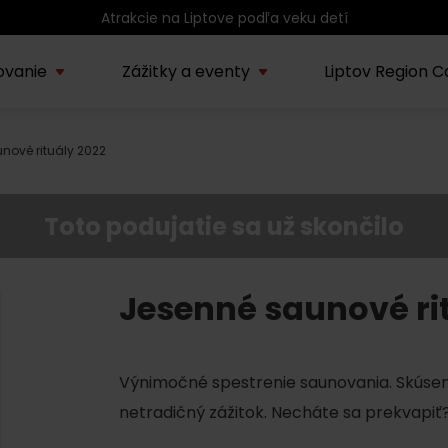
ovanie
Zážitky a eventy
Liptov Region C
nové rituály 2022
Kúpele Lúčky
AUG
rmácie o regióne
Sprievodcovské služby na
Nepoznan
Zľav
Lúčanské kúpeľné leto
13.
ov
Liptove
Liptov
2026
Toto podujatie sa už skončilo
SEP
Region Liptov
20.
Cvyklo pohár 2026
Jesenné saunové ri
Vodný park Tatralandia
AUG
Tropická noc v
15.
Výnimočné spestrenie saunovania. Skúsen
Tatralandii – letný
špeciál
netradičný zážitok. Necháte sa prekvapiť