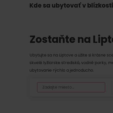
Kde sa ubytovať v blízkosti
TOP ATRAKCIE
Zostaňte na Lip
Potrebuješ požičať lyže alebo bicykel?
Požičovne
Ubytujte sa na Liptove a užite si krásne s
Servisy
skvelé lyžiarske strediská, vodné parky, 
ubytovanie rýchlo a jednoducho.
VIAC O NEPOZNANÝCH MIESTACH LIP