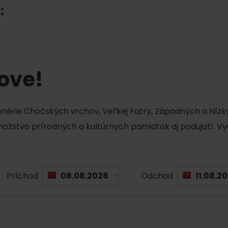
:
tove!
cenérie Chočských vrchov, Veľkej Fatry, Západných a Nízky
množstvo prírodných a kultúrnych pamiatok aj podujatí. Vy
TOVA
Príchod
Odchod