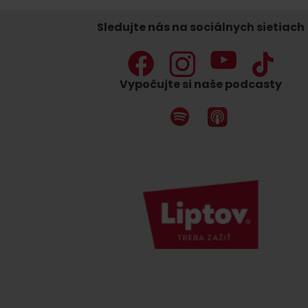
Sledujte nás na sociálnych sietiach
Nemáš auto a potrebuješ zviesť?
Vypočujte si naše podcasty
Mara Bus
Ski&Aqua Bus
Autobusová
Vlaková
Letecká
Taxi