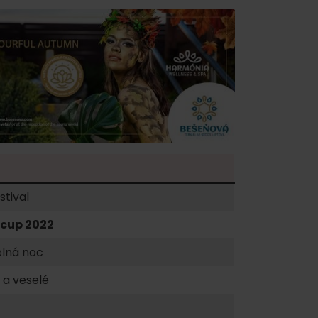
ku
stival
pa
cup 2022
ty
elná noc
ltúra
 a veselé