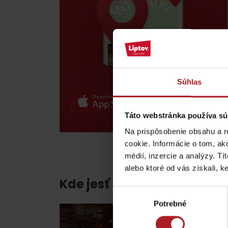
poklad? Nájdi ho s
Liptov Region Card!
VŠETKY ČLÁNKY
Súhlas
Táto webstránka používa sú
VŠETKY ČLÁNKY
Na prispôsobenie obsahu a r
cookie. Informácie o tom, ak
médií, inzercie a analýzy. Tí
alebo ktoré od vás získali, ke
Počasie a kamery
Kde jesť a piť v blízkosti:
Výber
Potrebné
súhlasu
podľa veku detí