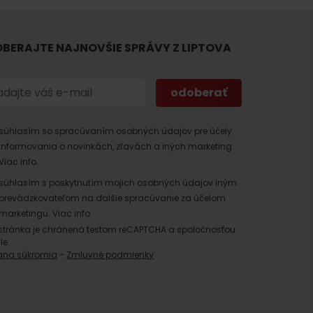
BERAJTE NAJNOVŠIE SPRÁVY Z LIPTOVA
súhlasím so spracúvaním osobných údajov pre účely
 found for this source.
informovania o novinkách, zľavách a iných marketing.
Viac info.
súhlasím s poskytnutím mojich osobných údajov iným
prevádzkovateľom na ďalšie spracúvanie za účelom
marketingu.
Viac info.
stránka je chránená testom reCAPTCHA a spoločnosťou
le.
ana súkromia
-
Zmluvné podmienky