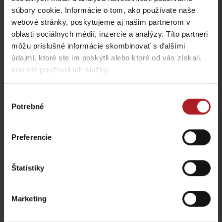
Koliba Liptov GOTHAL
Reštaurácia Smrekovica
súbory cookie. Informácie o tom, ako používate naše
Liptovská Osada
Ľubochňa
webové stránky, poskytujeme aj našim partnerom v
oblasti sociálnych médií, inzercie a analýzy. Títo partneri
môžu príslušné informácie skombinovať s ďalšími
údajmi, ktoré ste im poskytli alebo ktoré od vás získali,
keď ste používali ich služby.
Koliba Bodega
Výber
Bistro Železnô
Ružomberok -
Potrebné
súhlasu
Podsuchá
Partizánska Ľupča
Preferencie
všetky miesta kde jesť a piť
Štatistiky
Aktivity a relax v gh blízkosti:
Marketing