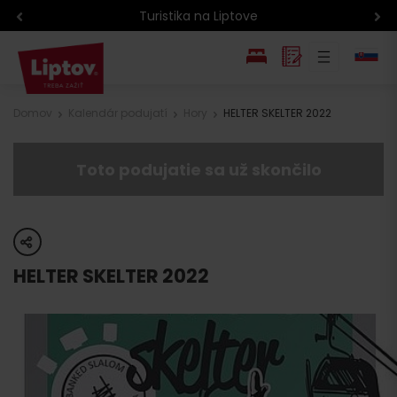
Turistika na Liptove
EN
Domov
Kalendár podujatí
Hory
HELTER SKELTER 2022
PL
Toto podujatie sa už skončilo
share
HELTER SKELTER 2022