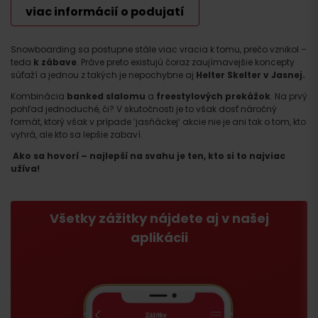
viac informácií o podujatí
Snowboarding sa postupne stále viac vracia k tomu, prečo vznikol –
teda
k zábave
. Práve preto existujú čoraz zaujímavejšie koncepty
súťaží a jednou z takých je nepochybne aj
Helter Skelter v Jasnej.
Kombinácia
banked slalomu
a
freestylových prekážok
. Na prvý
pohľad jednoduché, či? V skutočnosti je to však dosť náročný
formát, ktorý však v prípade ‘jasňáckej‘ akcie nie je ani tak o tom, kto
vyhrá, ale kto sa lepšie zabaví.
Ako sa hovorí – najlepší na svahu je ten, kto si to najviac
užíva!
Všetky zážitky nájdete aj v našej
aplikácii