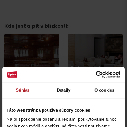
Príchod
Kde jesť a piť v blízkosti:
Reštaurácia a kaviareň
Jánošíkova koliba
SMREK
Liptovská Osada
Liptovská Osada
Súhlas
Detaily
O cookies
Táto webstránka používa súbory cookies
Na prispôsobenie obsahu a reklám, poskytovanie funkcií
sociálnych médií a analýzu návštevnosti používame