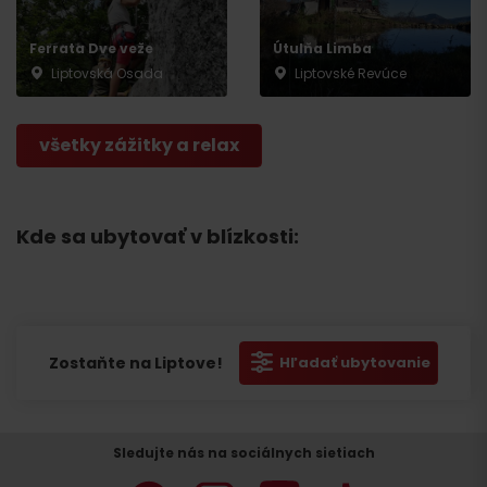
Ferrata Dve veže
Útulňa Limba
Liptovská Osada
Liptovské Revúce
všetky zážitky a relax
Kde sa ubytovať v blízkosti:
Zostaňte na Liptove!
Hľadať ubytovanie
Sledujte nás na sociálnych sietiach