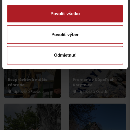
Povoliť všetko
Veľká Fatra, Horský
hotel Kráľova studňa –
Donovaly, Koliba Goral –
ebike nabíjacia stanica
ebike nabíjacia stanica
Dolný Harmanec
Donovaly
Povoliť výber
Odmietnuť
Rozprávková vtáčia
Pramene v Kúpeľoch
záhrada
Korytnica
Liptovské Revúce
Liptovská Osada
Odchod