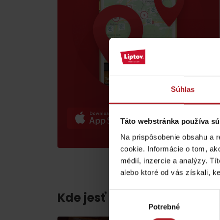
poklad? Nájdi ho s
Liptov Region Card!
VŠETKY ČLÁNKY
Súhlas
Táto webstránka používa sú
VŠETKY ČLÁNKY
Na prispôsobenie obsahu a r
cookie. Informácie o tom, ak
médií, inzercie a analýzy. Tí
Počasie a kamery
alebo ktoré od vás získali, ke
Kde jesť a piť v blízkosti:
Výber
podľa veku detí
Potrebné
súhlasu