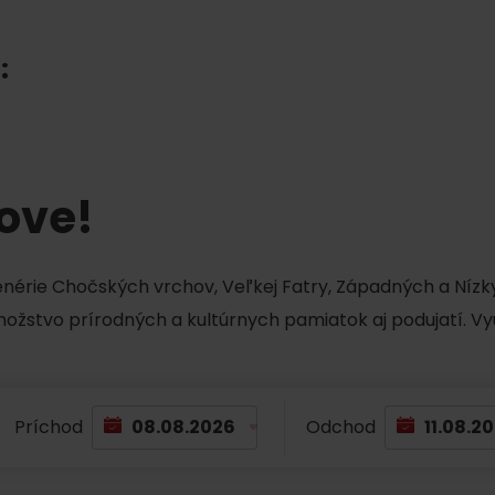
Liptovské tradície
Pramene a vodopád
:
tove!
cenérie Chočských vrchov, Veľkej Fatry, Západných a Nízky
TOVA
množstvo prírodných a kultúrnych pamiatok aj podujatí. Vy
Príchod
Odchod