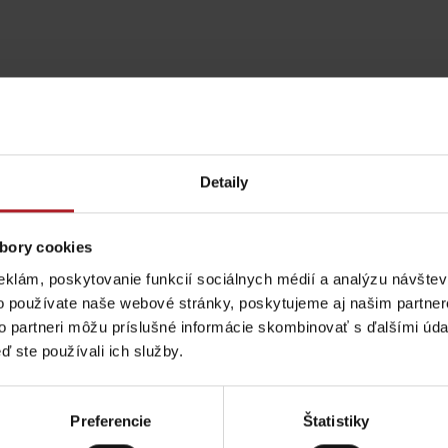
Detaily
bory cookies
eklám, poskytovanie funkcií sociálnych médií a analýzu návšte
o používate naše webové stránky, poskytujeme aj našim partner
to partneri môžu príslušné informácie skombinovať s ďalšími údaj
Pravidlá pobytu na
Poistenie záchrany
ď ste používali ich služby.
horách
zadarmo s Generali
Aktivity a relax 
podľa ročného obdobia
Preferencie
Štatistiky