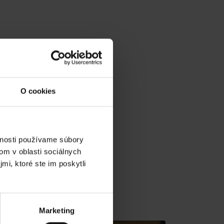
O cookies
vnosti používame súbory
om v oblasti sociálnych
mi, ktoré ste im poskytli
v gh blízkosti:
Marketing