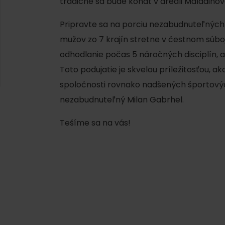
tradične sa bude konať v areáli Maladinov
AUG
Demänovská Dolina
22.
Leto pod Chopkom
ZOZNAM INFOCENTIER
Pripravte sa na porciu nezabudnuteľných
mužov zo 7 krajín stretne v čestnom súboji
Program pre zamestnancov
odhodlanie počas 5 náročných disciplín, 
 REGIÓNE
ŠETKY PODUJATIA
Toto podujatie je skvelou príležitosťou, a
Konferenčné priestory
spoločnosti rovnako nadšených športovýc
Zimné športy
Teambuildingy
Vyber si typ zážit
nezabudnuteľný Milan Gabrhel.
Lyžovanie
Všetky
Tešíme sa na vás!
Skialpinizmus
Vodné parky
Bežkovanie
Wellness a s
Vodné aktivi
Zimná turistika
História a ku