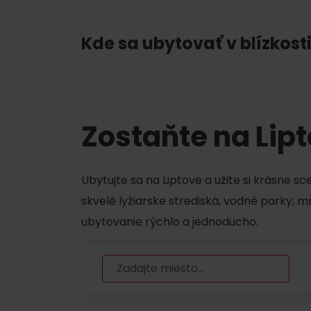
Chaty a útulne
Kde sa ubytovať v blízkosti
TOP ATRAKCIE
Potrebuješ požičať lyže alebo bicykel?
Zostaňte na Lip
Požičovne
Servisy
Ubytujte sa na Liptove a užite si krásne s
VIAC O NEPOZNANÝCH MIESTACH LIP
skvelé lyžiarske strediská, vodné parky, 
ubytovanie rýchlo a jednoducho.