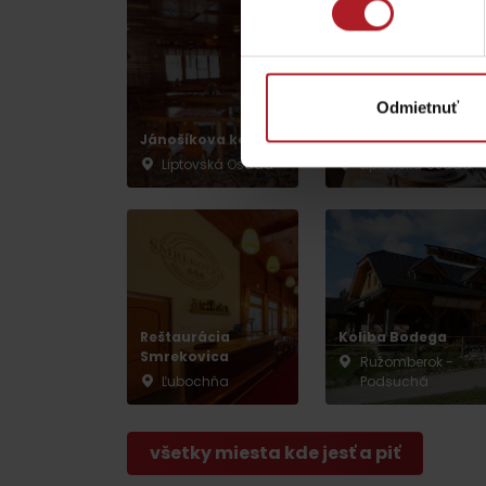
ZOZNAM ATRAKCII PRE DETI
Odmietnuť
Reštaurácia a
Jánošíkova koliba
kaviareň SMREK
Liptovská Osada
Liptovská Osada
KAMERY
Múzeum liptovskej
dediny v Pribyline
Reštaurácia
Koliba Bodega
O značke Produkt Liptova
Smrekovica
Ružomberok -
Ľubochňa
Podsuchá
ZOZNAM PRODUKTOV LIPTOVA
všetky miesta kde jesť a piť