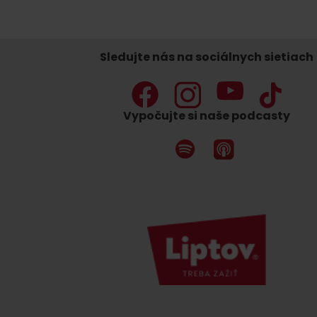
Sledujte nás na sociálnych sietiach
Nemáš auto a potrebuješ zviesť?
Mara Bus
Vypočujte si naše podcasty
Ski&Aqua Bus
Autobusová
Vlaková
Letecká
Taxi