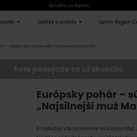
Aktuálne podujatia
ovanie
Zážitky a eventy
Liptov Region C
ár – súboj o titul „Najsilnejší muž Maladinova 2023“
Kúpele Lúčky
AUG
rmácie o regióne
Sprievodcovské služby na
Nepoznan
Zľav
Lúčanské kúpeľné leto
13.
ov
Liptove
Liptov
2026
Toto podujatie sa už skončilo
SEP
Region Liptov
20.
Cvyklo pohár 2026
Európsky pohár – sú
„Najsilnejší muž M
Vodný park Tatralandia
AUG
Tropická noc v
15.
Tatralandii – letný
špeciál
S radosťou vás pozývame na súboj o titul „