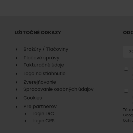
No data found for this source.
UŽITOČNÉ ODKAZY
ODO
Brožúry / Tlačoviny
Tlačové správy
No data found for this source.
No data
Fakturačné údaje
Logo na stiahnutie
Zverejňovanie
Spracovanie osobných údajov
Cookies
Pre partnerov
Táto 
Login LRC
Goog
No data found for this source.
Login CRS
Ochr