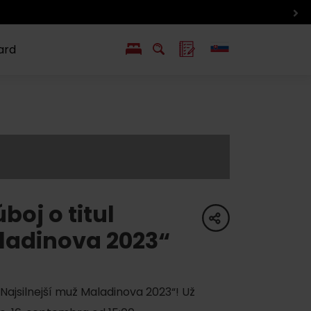
ard
EN
PL
ý
y s Liptov Region Card
Chute a život
Liptova
boj o titul
share
aladinova 2023“
Najsilnejší muž Maladinova 2023“! Už