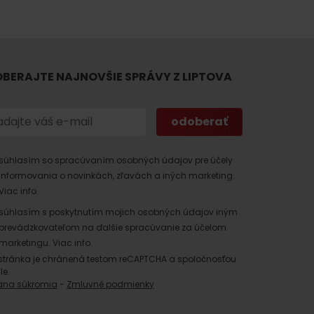
BERAJTE NAJNOVŠIE SPRÁVY Z LIPTOVA
 found for this source.
súhlasím so spracúvaním osobných údajov pre účely
informovania o novinkách, zľavách a iných marketing.
Viac info.
súhlasím s poskytnutím mojich osobných údajov iným
prevádzkovateľom na ďalšie spracúvanie za účelom
marketingu.
Viac info.
stránka je chránená testom reCAPTCHA a spoločnosťou
le.
ana súkromia
-
Zmluvné podmienky