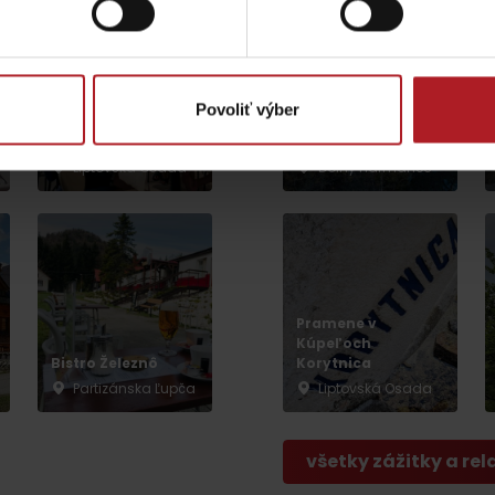
Veľká Fatra, Horský
hotel Kráľova
Povoliť výber
Koliba Liptov
studňa – ebike
GOTHAL
nabíjacia stanica
Liptovská Osada
Dolný Harmanec
Lúčanský vodopád
Aquapark Tatralan
Pramene v
Kúpeľoch
Kde kúpiť
Spolupráca
Bistro Železnô
Korytnica
Partizánska Ľupča
Liptovská Osada
všetky zážitky a rel