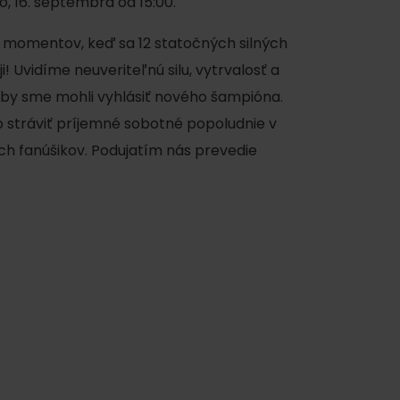
o, 16. septembra od 15:00.
 momentov, keď sa 12 statočných silných
! Uvidíme neuveriteľnú silu, vytrvalosť a
aby sme mohli vyhlásiť nového šampióna.
ko stráviť príjemné sobotné popoludnie v
h fanúšikov. Podujatím nás prevedie
ku
pa
ty
ltúra