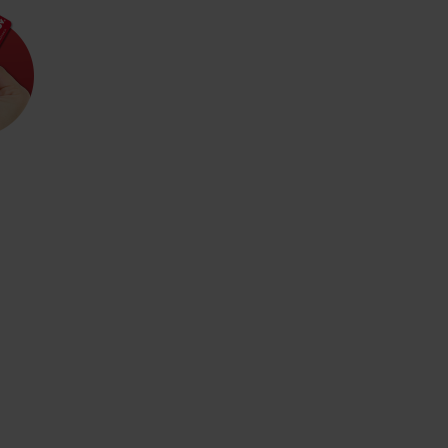
Kde sa nachádza
Voda, sneh a aktivit
poklad? Nájdi ho s
Liptov Region Card!
d for this source.
Voda, sneh a aktivit