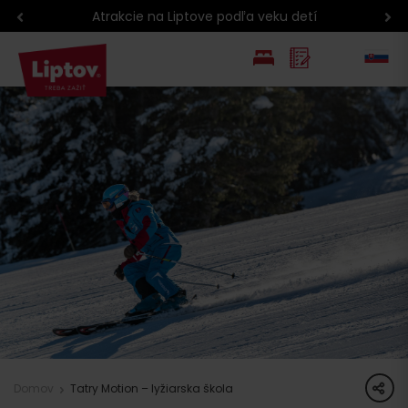
Atrakcie na Liptove podľa veku detí
EN
PL
share
Domov
Tatry Motion – lyžiarska škola