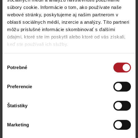
súbory cookie. Informácie o tom, ako používate naše
webové stránky, poskytujeme aj našim partnerom v
Aktivity a relax v blízkosti:
oblasti sociálnych médií, inzercie a analýzy. Títo partneri
môžu príslušné informácie skombinovať s ďalšími
údajmi, ktoré ste im poskytli alebo ktoré od vás získali,
keď ste používali ich služby.
Výber
Rozprávková vtáčia
Pramene v Kúpeľoch
Potrebné
záhrada
Korytnica
súhlasu
Liptovské Revúce
Liptovská Osada
Preferencie
Štatistiky
Marketing
Ferrata Dve veže
Útulňa Limba
Liptovská Osada
Liptovské Revúce