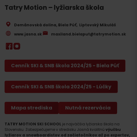
Tatry Motion – lyžiarska škola
Demänovská dolina, Biela Púť
,
Liptovský Mikuláš
www.jasna.sk
maxiland.bielaput@tatrymotion.sk
Cenník SKI & SNB škola 2024/25 - Biela Púť
Cenník SKI & SNB škola 2024/25 - Lúčky
Mapa strediska
Nutná rezervácia
TATRY MOTION SKI SCHOOL
je najväčšia lyžiarska škola na
Slovensku. Zabezpečujeme v stredisku Jasná kvalitnú
výučbu
lyžiarov a snowboardistov od začiatočníkov až po expertov,