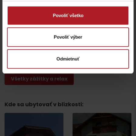
Povoliť všetko
Povoliť výber
Národný park Veľká
Fatra
Syráreň Sajdák
Odmietnuť
Iné lokality
Liptovská Osada
Všetky zážitky a relax
Kde sa ubytovať v blízkosti: