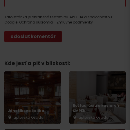
Táto stránka je chránená testom reCAPTCHA a spoločnosťou
Google.
Ochrana súkromia
-
Zmluvné podmienky
Kde jesť a piť v blízkosti:
Príchod
Reštaurácia a kaviareň
Jánošíkova koliba
SMREK
Liptovská Osada
Liptovská Osada