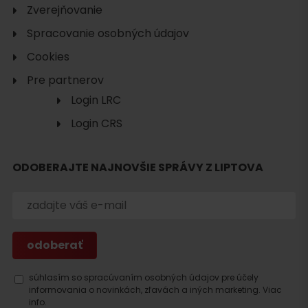
Zverejňovanie
Spracovanie osobných údajov
Cookies
Pre partnerov
Login LRC
Login CRS
Hľadať
ODOBERAJTE NAJNOVŠIE SPRÁVY Z LIPTOVA
ubytovanie
súhlasím so spracúvaním osobných údajov pre účely
informovania o novinkách, zľavách a iných marketing.
Viac
info.