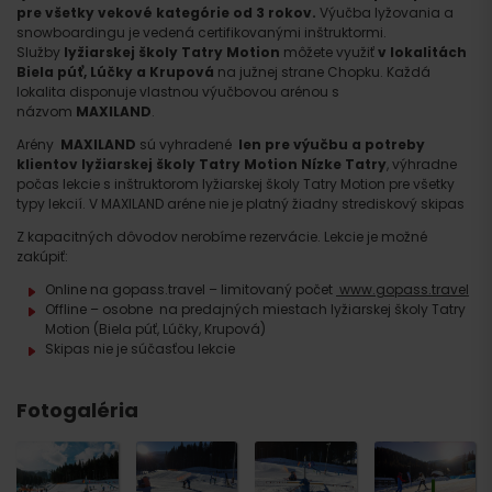
pre všetky vekové kategórie od 3 rokov.
Výučba lyžovania a
snowboardingu je vedená certifikovanými inštruktormi.
Služby
lyžiarskej školy Tatry Motion
môžete využiť
v lokalitách
Biela púť, Lúčky a Krupová
na južnej strane Chopku. Každá
lokalita disponuje vlastnou výučbovou arénou s
názvom
MAXILAND
.
Arény
MAXILAND
sú vyhradené
len pre výučbu a potreby
klientov
lyžiarskej školy Tatry Motion Nízke Tatry
, výhradne
počas lekcie s inštruktorom lyžiarskej školy Tatry Motion pre všetky
typy lekcií. V MAXILAND aréne nie je platný žiadny strediskový skipas
Z kapacitných dôvodov nerobíme rezervácie. Lekcie je možné
zakúpiť:
Online na gopass.travel – limitovaný počet
www.gopass.travel
Offline – osobne na predajných miestach lyžiarskej školy Tatry
Motion (Biela púť, Lúčky, Krupová)
Skipas nie je súčasťou lekcie
Fotogaléria