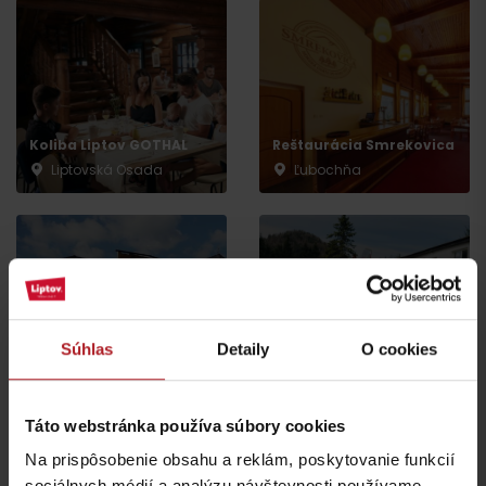
Koliba Liptov GOTHAL
Reštaurácia Smrekovica
Liptovská Osada
Ľubochňa
Koliba Bodega
Súhlas
Detaily
O cookies
Bistro Železnô
Ružomberok -
Podsuchá
Partizánska Ľupča
Táto webstránka používa súbory cookies
všetky miesta kde jesť a piť
Na prispôsobenie obsahu a reklám, poskytovanie funkcií
sociálnych médií a analýzu návštevnosti používame