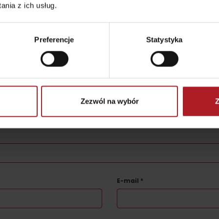
Gdzie kupić?
Liptowskie dro
nia z ich usług.
Preferencje
Statystyka
er?
oświadczenie
Zezwól na wybór
Z
 zostanie opublikowany.
Wymagane pola są oznaczone
*
E-mail
*
TOVA