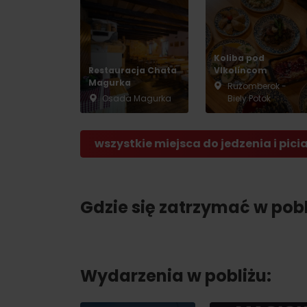
Koliba pod
Restauracja Chata
Vlkolíncom
Magurka
Ružomberok -
Osada Magurka
Biely Potok
wszystkie miejsca do jedzenia i pici
Gdzie się zatrzymać w pobl
Wydarzenia w pobliżu: