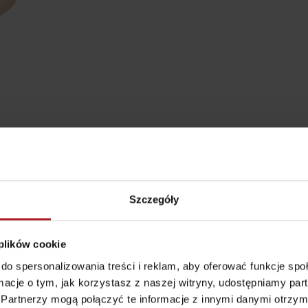
według wieku dzieci
Punkt widokowy
Aquapark Tatralan
Svätojánska
Szczegóły
rozhľadňa
miejscowość Liptovský
Ján
 plików cookie
do spersonalizowania treści i reklam, aby oferować funkcje sp
ormacje o tym, jak korzystasz z naszej witryny, udostępniamy p
Partnerzy mogą połączyć te informacje z innymi danymi otrzym