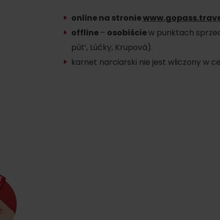
online na stronie
www.gopass.trave
offline
–
osobiście
w punktach sprzeda
pút’, Lúčky, Krupová).
karnet narciarski nie jest wliczony w ce
Zasady przebywania w
Ratownictwo
górach
ubezpieczeniowe w
górach z Liptov Regi
Card i Generali