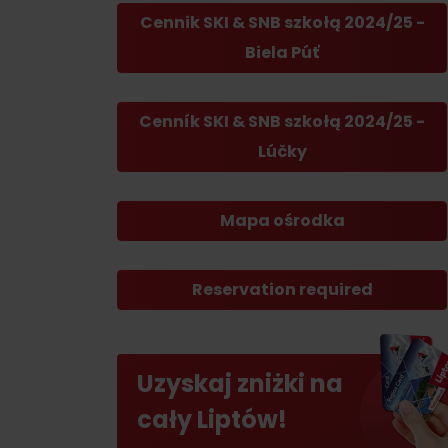
skarb w Rużomberku?
Liptov Region Card!
Cennik SKI & SNB szkołą 2024/25 -
Znajdź go razem z
Liptov Region Card!
Biela Púť
Cenník SKI & SNB szkołą 2024/25 -
Lúčky
Mapa ośrodka
VŠETKY ČLÁNKY
VŠETKY ČLÁNKY
Reservation required
Pogoda i kamery
Uzyskaj zniżki na
cały Liptów!