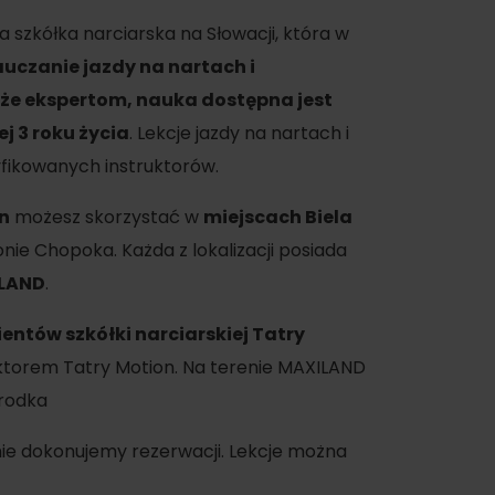
a szkółka narciarska na Słowacji, która w
uczanie jazdy na nartach i
że ekspertom, nauka dostępna jest
j 3 roku życia
. Lekcje jazdy na nartach i
fikowanych instruktorów.
on
możesz skorzystać w
miejscach Biela
nie Chopoka. Każda z lokalizacji posiada
LAND
.
ientów szkółki narciarskiej Tatry
ruktorem Tatry Motion. Na terenie MAXILAND
środka
nie dokonujemy rezerwacji. Lekcje można