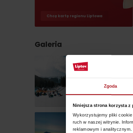
Chcę kartę regionu Liptowa
według pory roku
WYKAZ ATRAKCJI DLA DZIECI
Galeria
KAMERY
Jasná Nízke Tatry
Chopok w zimę
Zgoda
Niniejsza strona korzysta z
Wykorzystujemy pliki cookie 
ruch w naszej witrynie. Inf
reklamowym i analitycznym. 