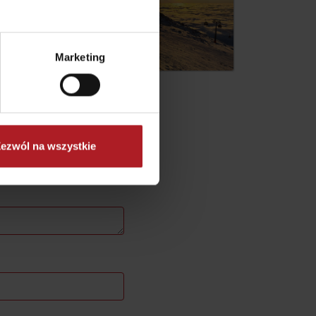
by
Marketing
ezwól na wszystkie
No data found for this source.