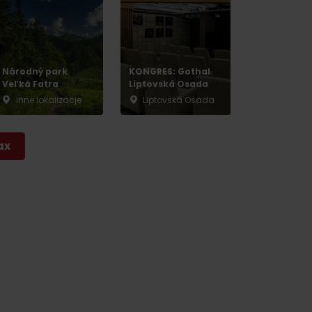
Národný park
KONGRES: Gothal
Veľká Fatra
Liptovská Osada
Inne lokalizacje
Liptovská Osada
ax