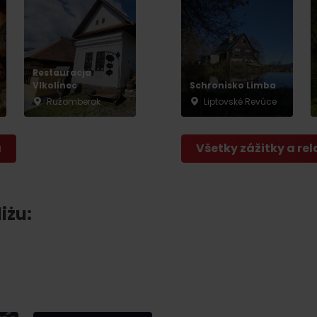
Restauracja
Vlkolínec
Schronisko Limba
Ružomberok
Liptovské Revúce
a
Všetky zážitky a rel
iżu: