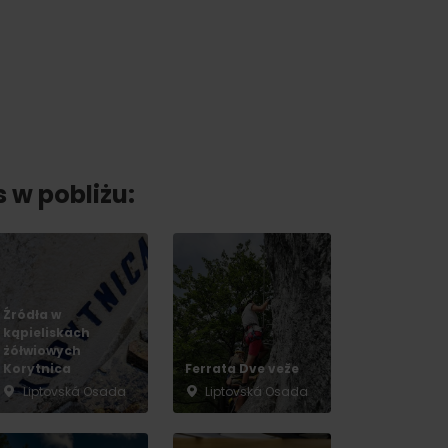
s w pobliżu:
Źródła w
kąpieliskach
żółwiowych
Korytnica
Ferrata Dve veže
Liptovská Osada
Liptovská Osada