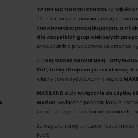
TATRY MOTION SKI SCHOOL
to największ
ośrodku Jasná zapewnia profesjonalne
na
snowboardzie początkującym, ale tak
dla wszystkich grup wiekowych powyże
snowboardzie prowadzone są przez certy
Z usług
szkółki narciarskiej Tatry Moti
Pút’, Lúčky i Krupová
po południowej stro
własny teren dydaktyczny o nazwie
MAXI
MAXILAND
służy
wyłącznie do użytku kl
d for this source.
Motion
i wyłącznie podczas lekcji z inst
k
nie obowiązuje żaden karnet narciarski o
Ze względu na ograniczoną liczbę miejsc 
kupić: