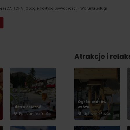
No data found for this source.
ez reCAPTCHA i Google.
Polityka prywatności
-
Warunki usługi
Atrakcje i relak
Ogród ptaków
Bistro Železnô
wróżki
d for this source.
No data found for this source.
Partizánska Ľupča
Liptovské Revúce
No data found for this source.