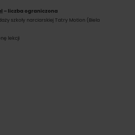
l
– liczba ograniczona
ży szkoły narciarskiej Tatry Motion (Biela
nę lekcji
on