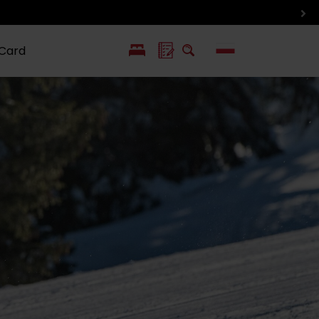
 Card
EN
SK
ín i inne
Smaki i życie
Wlkolinec –
pozycje
Liptowa
Zabytek
UNESCO