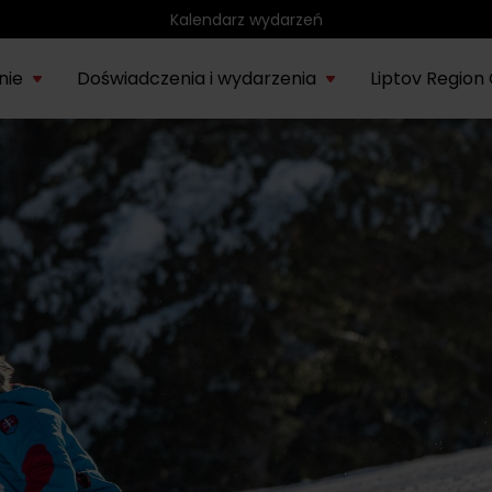
Region rowerowy
nie
Doświadczenia i wydarzenia
Liptov Region
Park wodny Bešeňová
SIE
rmacje o
Liptowskie
Region
Kompas
Nieznany
Tatr
Noce rytuałów
22.
onie Liptów
muzeum
rowerowy
historyczny
Liptów
eks
saunowych
Vodný park Tatralandia
LIP
Tropikalna noc w
04.
Tatralandii – letnia
edycja specjalna
SIE
Demänovská dolina
08.
Lato pod Chopokiem