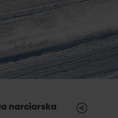
oświadczenia
a
dne
tura
ła narciarska
share