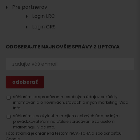
Pre partnerov
Login LRC
Login CRS
ODOBERAJTE NAJNOVŠIE SPRÁVY Z LIPTOVA
súhlasím so spracúvaním osobných údajov pre účely
Hľadať
informovania o novinkách, zľavách a iných marketing.
Viac
info.
ubytovanie
súhlasím s poskytnutím mojich osobných údajov iným
prevádzkovateľom na ďalšie spracúvanie za účelom
marketingu.
Viac info.
Táto stránka je chránená testom reCAPTCHA a spoločnosťou
Google.