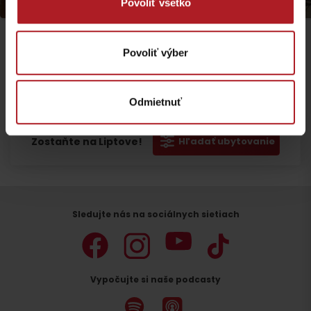
Iné lokality
Iné lokality
Povoliť všetko
Povoliť výber
Odmietnuť
Odchod
Zostaňte na Liptove!
Hľadať ubytovanie
Sledujte nás na sociálnych sietiach
Vypočujte si naše podcasty