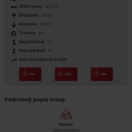
Dĺžka trasy:
10.7 km
Stúpanie:
223 m
Klesanie:
222 m
Trvanie:
2 h
Najnižší bod:
m
Najvyšší bod:
m
Zobraziť výškový profil
PDF
GPX
KML
Podrobný popis trasy:
Oblasť:
Liptovská Mara