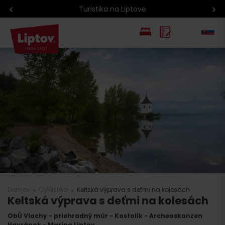
Turistika na Liptove
EN
PL
Domov
Cyklistika
Keltská výprava s deťmi na kolesách
Keltská výprava s deťmi na kolesách
ObÚ Vlachy - priehradný múr - Kostolík - Archeoskanzen
Havránok - Marína Liptov