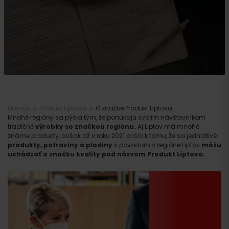
Domov
Produkt Liptova
O značke Produkt Liptova
Mnohé regióny sa pýšia tým, že ponúkajú svojim návštevníkom
tradičné
výrobky so značkou regiónu.
Aj Liptov má mnohé
známe produkty, avšak až v roku 2021 prišlo k tomu, že sa jednotlivé
produkty, potraviny a plodiny
s pôvodom v regióne Liptov
môžu
uchádzať o značku kvality pod názvom Produkt Liptova.