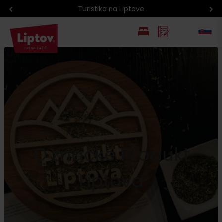
Turistika na Liptove
EN
PL
O značke Produkt
Liptova