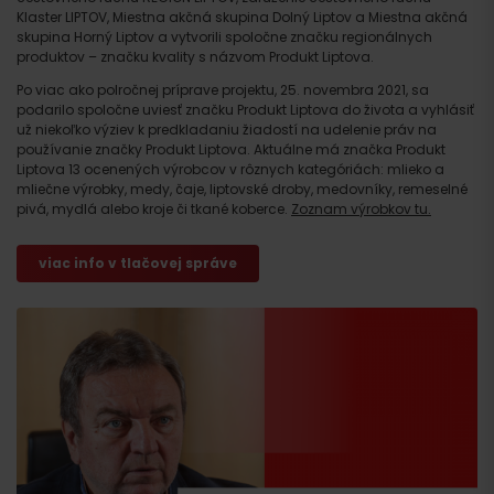
Klaster LIPTOV, Miestna akčná skupina Dolný Liptov a Miestna akčná
skupina Horný Liptov a vytvorili spoločne značku regionálnych
produktov – značku kvality s názvom Produkt Liptova.
Po viac ako polročnej príprave projektu, 25. novembra 2021, sa
podarilo spoločne uviesť značku Produkt Liptova do života a vyhlásiť
už niekoľko výziev k predkladaniu žiadostí na udelenie práv na
používanie značky Produkt Liptova. Aktuálne má značka Produkt
Liptova 13 ocenených výrobcov v rôznych kategóriách: mlieko a
mliečne výrobky, medy, čaje, liptovské droby, medovníky, remeselné
pivá, mydlá alebo kroje či tkané koberce.
Zoznam výrobkov tu.
viac info v tlačovej správe