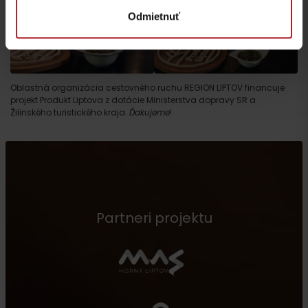
Odmietnuť
Oblastná organizácia cestovného ruchu REGION LIPTOV financuje
projekt Produkt Liptova z dotácie Ministerstva dopravy SR a
Žilinského turistického kraja.
Ďakujeme
!
Partneri projektu