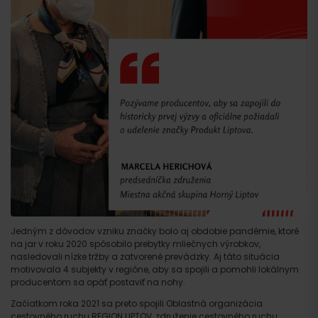
Jedným z dôvodov vzniku značky bolo aj obdobie pandémie, ktoré
na jar v roku 2020 spôsobilo prebytky mliečnych výrobkov,
nasledovali nízke tržby a zatvorené prevádzky. Aj táto situácia
motivovala 4 subjekty v regióne, aby sa spojili a pomohli lokálnym
producentom sa opäť postaviť na nohy.
Začiatkom roka 2021 sa preto spojili Oblastná organizácia
cestovného ruchu REGION LIPTOV, združenie cestovného ruchu