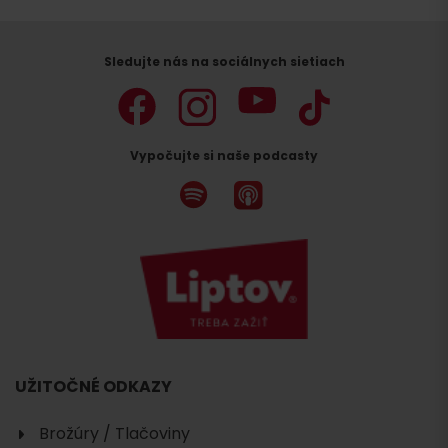
Sledujte nás na sociálnych sietiach
Vypočujte si naše podcasty
UŽITOČNÉ ODKAZY
Brožúry / Tlačoviny