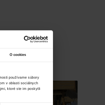
O cookies
v gh blízkosti:
vnosti používame súbory
om v oblasti sociálnych
mi, ktoré ste im poskytli
Donovaly, Koliba