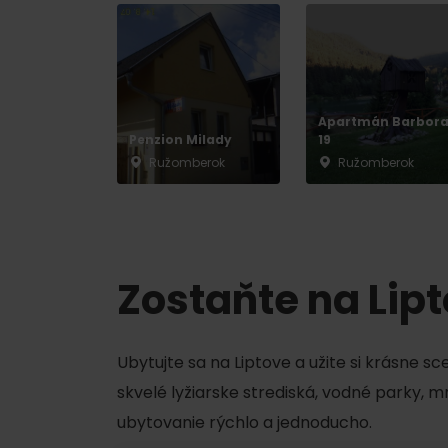
Chaty a útulne
TOP ATRAKCIE
Apartmán Barbor
Penzion Milady
19
Potrebuješ požičať lyže alebo bicykel?
Ružomberok
Ružomberok
Požičovne
Servisy
Zostaňte na Lip
VIAC O NEPOZNANÝCH MIESTACH LIP
Ubytujte sa na Liptove a užite si krásne s
skvelé lyžiarske strediská, vodné parky, 
ubytovanie rýchlo a jednoducho.