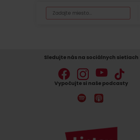
Nemáš auto a potrebuješ zviesť?
Mara Bus
Ski&Aqua Bus
Sledujte nás na sociálnych sietiach
Autobusová
Vlaková
Vypočujte si naše podcasty
Letecká
Taxi