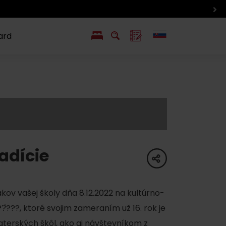
ard
EN
PL
ý
y s Liptov Region Card
Chute a život
Liptova
adície
share
ov vašej školy dňa 8.12.2022 na kultúrno-
?́???, ktoré svojim zameraním už 16. rok je
terských škôl, ako aj návštevníkom z