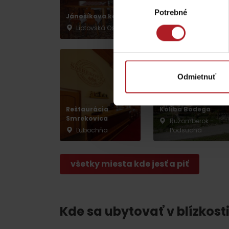
Výber
ZOZNAM ATRAKCII PRE DETI
Reštaurácia a
Potrebné
súhlasu
Jánošíkova koliba
kaviareň SMREK
Liptovská Osada
Liptovská Osada
Odmietnuť
KAMERY
Reštaurácia
Koliba Bodega
Smrekovica
Ružomberok -
Múzeum liptovskej
Ľubochňa
Podsuchá
dediny v Pribyline
všetky miesta kde jesť a piť
O značke Produkt Liptova
ZOZNAM PRODUKTOV LIPTOVA
Kde sa ubytovať v blízkosti