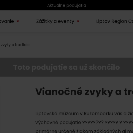
Aktuálne podujatia
ovanie
Zážitky a eventy
Liptov Region C
zvyky a tradície
Kúpele Lúčky
AUG
rmácie o regióne
Sprievodcovské služby na
Nepoznan
Zľav
Lúčanské kúpeľné leto
13.
ov
Liptove
Liptov
2026
Toto podujatie sa už skončilo
SEP
Region Liptov
20.
Cvyklo pohár 2026
Vianočné zvyky a tr
Vodný park Tatralandia
AUG
Tropická noc v
15.
Liptovské múzeum v Ružomberku vás a žiak
Tatralandii – letný
špeciál
výchovné podujatie ??????̌??́ ????? ? ????
primárne určené žiakom základných aj ma