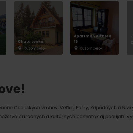
Liptovské tradície
Pramene a vodopád
a
Apartmán Alžbeta
P
Chata Lenka
16
Ružomberok
Ružomberok
tove!
TOVA
cenérie Chočských vrchov, Veľkej Fatry, Západných a Nízky
množstvo prírodných a kultúrnych pamiatok aj podujatí. Vy