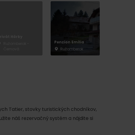
y
rivát Hôrky
Penzion Emília
Ružomberok -
Černová
Ružomberok
ch Tatier, stovky turistických chodníkov,
užite náš rezervačný systém a nájdite si