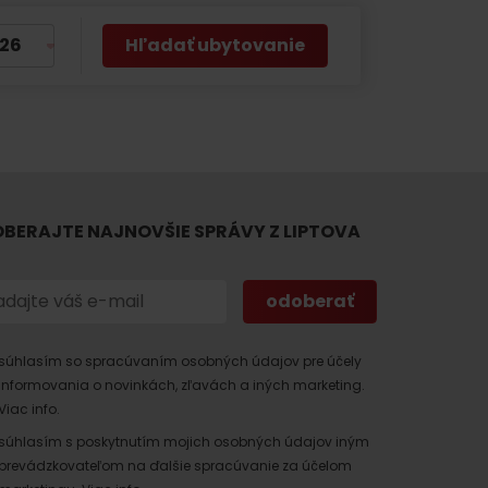
Hľadať ubytovanie
BERAJTE NAJNOVŠIE SPRÁVY Z LIPTOVA
 found for this source.
súhlasím so spracúvaním osobných údajov pre účely
informovania o novinkách, zľavách a iných marketing.
Viac info.
súhlasím s poskytnutím mojich osobných údajov iným
prevádzkovateľom na ďalšie spracúvanie za účelom