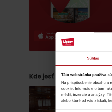
poklad? Nájdi ho s
Liptov Region Card!
VŠETKY ČLÁNKY
Súhlas
VŠETKY ČLÁNKY
Kde jesť a piť v blízkosti:
Táto webstránka používa sú
Na prispôsobenie obsahu a r
Počasie a kamery
cookie. Informácie o tom, ak
médií, inzercie a analýzy. Tí
alebo ktoré od vás získali, ke
podľa veku detí