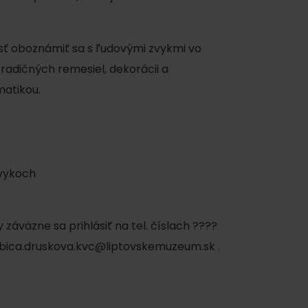
ť oboznámiť sa s ľudovými zvykmi vo
adičných remesiel, dekorácii a
atikou.
ku
zvykoch
y
pa
záväzne sa prihlásiť na tel. číslach ????
ity
lubica.druskova.kvc@liptovskemuzeum.sk .
ultúra