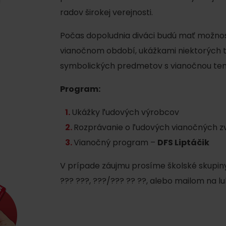
AUG
Demänovská Dolina
radov širokej verejnosti.
22.
Leto pod Chopkom
ZOZNAM INFOCENTIER
Počas dopoludnia diváci budú mať možnos
vianočnom období, ukážkami niektorých tr
Program pre zamestnancov
 REGIÓNE
ŠETKY PODUJATIA
symbolických predmetov s vianočnou tem
Konferenčné priestory
Program:
Zimné športy
Teambuildingy
Vyber si typ zážit
Ukážky ľudových výrobcov
Lyžovanie
Všetky
Rozprávanie o ľudových vianočných 
Skialpinizmus
Vodné park
Vianočný program –
DFS Liptáčik
Bežkovanie
Wellness a s
V prípade záujmu prosíme školské skupiny 
Vodné aktiv
Zimná turistika
??? ???, ???/??? ?? ??, alebo mailom na 
História a k