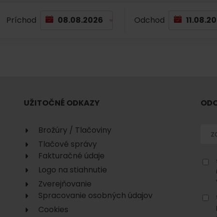
No data found for this source.
Príchod
Odchod
UŽITOČNÉ ODKAZY
ODO
No data found for this source.
No data
Brožúry / Tlačoviny
Tlačové správy
Fakturačné údaje
Logo na stiahnutie
Zverejňovanie
Spracovanie osobných údajov
No data found for this source.
Cookies