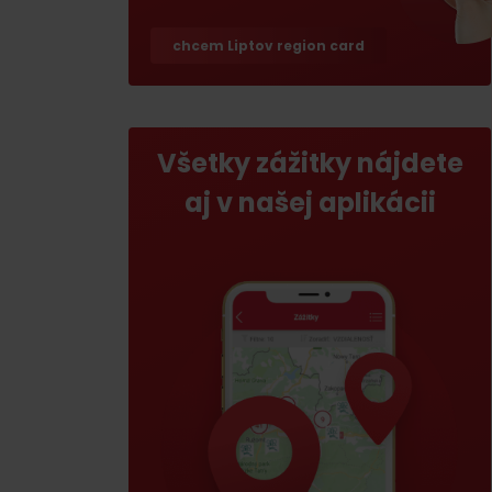
Ak ti škvŕka v bruchu
chcem Liptov region card
Reštaurácie
Kaviarne
Pivovary a vinárne
Všetky zážitky nájdete
Salaše a koliby
aj v našej aplikácii
Zimu a leto na Liptove
spoja športy
No data found for this source.
No data foun
Kde sa nachádza