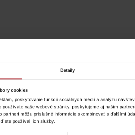
Detaily
Aktivity a relax 
bory cookies
eklám, poskytovanie funkcií sociálnych médií a analýzu návšte
Pravidlá pobytu na
Poistenie záchrany
o používate naše webové stránky, poskytujeme aj našim partner
horách
zadarmo s Generali
to partneri môžu príslušné informácie skombinovať s ďalšími údaj
ď ste používali ich služby.
podľa ročného obdobia
Veľká Fatra, Horský
hotel Kráľova