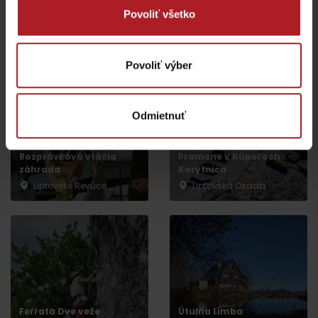
Veľká Fatra, Horský
Povoliť všetko
hotel Kráľova studňa –
Donovaly, Koliba Goral –
ebike nabíjacia stanica
ebike nabíjacia stanica
Dolný Harmanec
Donovaly
Povoliť výber
Odmietnuť
Rozprávková vtáčia
Pramene v Kúpeľoch
záhrada
Korytnica
Liptovské Revúce
Liptovská Osada
Odchod
Ferrata Dve veže
Útulňa Limba