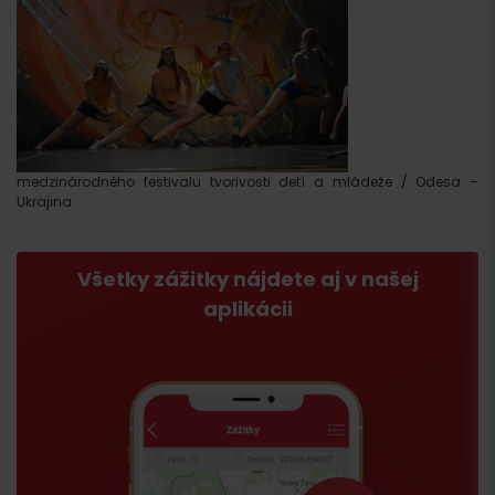
medzinárodného festivalu tvorivosti detí a mládeže / Odesa –
Ukrajina.
Všetky zážitky nájdete aj v našej
aplikácii