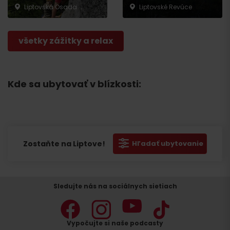
Liptovská Osada
Liptovské Revúce
všetky zážitky a relax
Kde sa ubytovať v blízkosti:
Zostaňte na Liptove!
Hľadať ubytovanie
Sledujte nás na sociálnych sietiach
Vypočujte si naše podcasty