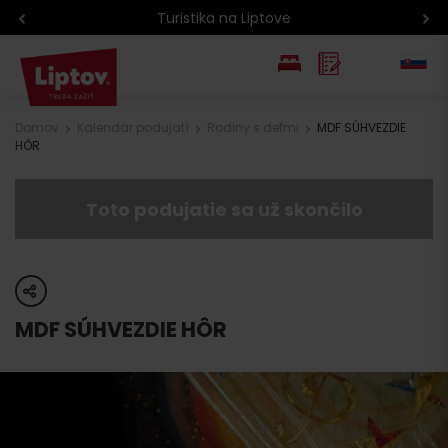
Turistika na Liptove
EN
Domov
Kalendár podujatí
Rodiny s deťmi
MDF SÚHVEZDIE
HÔR
PL
Toto podujatie sa už skončilo
share
MDF SÚHVEZDIE HÔR