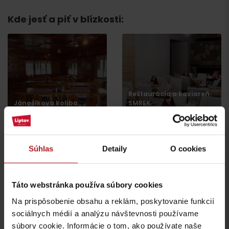
Príchod
Kde jesť a piť v blízkosti:
Reštaurácia a kaviareň
Jánošíkova koliba
SMREK
Liptovská Osada
Liptovská Osada
Súhlas
Detaily
O cookies
Táto webstránka používa súbory cookies
Na prispôsobenie obsahu a reklám, poskytovanie funkcií
Koliba Liptov GOTHAL
Reštaurácia Smrekovica
sociálnych médií a analýzu návštevnosti používame
Liptovská Osada
Ľubochňa
súbory cookie. Informácie o tom, ako používate naše