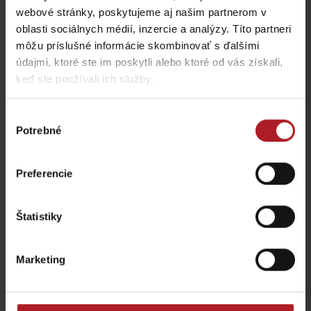
webové stránky, poskytujeme aj našim partnerom v
oblasti sociálnych médií, inzercie a analýzy. Títo partneri
môžu príslušné informácie skombinovať s ďalšími
údajmi, ktoré ste im poskytli alebo ktoré od vás získali,
keď ste používali ich služby.
Koliba Bodega
Bistro Železnô
Ružomberok -
Výber
Podsuchá
Partizánska Ľupča
Potrebné
súhlasu
všetky miesta kde jesť a piť
Preferencie
Štatistiky
Aktivity a relax v gh blízkosti:
Marketing