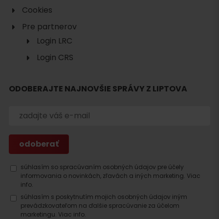
Cookies
Pre partnerov
Login LRC
Login CRS
ODOBERAJTE NAJNOVŠIE SPRÁVY Z LIPTOVA
Hľadať
ubytovanie
súhlasím so spracúvaním osobných údajov pre účely
informovania o novinkách, zľavách a iných marketing.
Viac
info.
súhlasím s poskytnutím mojich osobných údajov iným
prevádzkovateľom na ďalšie spracúvanie za účelom
marketingu.
Viac info.