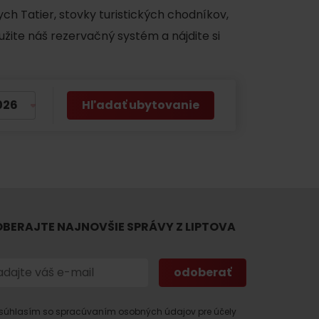
ch Tatier, stovky turistických chodníkov,
užite náš rezervačný systém a nájdite si
Hľadať ubytovanie
 found for this source.
BERAJTE NAJNOVŠIE SPRÁVY Z LIPTOVA
súhlasím so spracúvaním osobných údajov pre účely