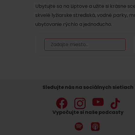
Ubytujte sa na Liptove a užite si krásne s
skvelé lyžiarske strediská, vodné parky, 
ubytovanie rýchlo a jednoducho.
Nemáš auto a potrebuješ zviesť?
Mara Bus
Ski&Aqua Bus
Autobusová
Vlaková
Letecká
Sledujte nás na sociálnych sietiach
Taxi
Vypočujte si naše podcasty