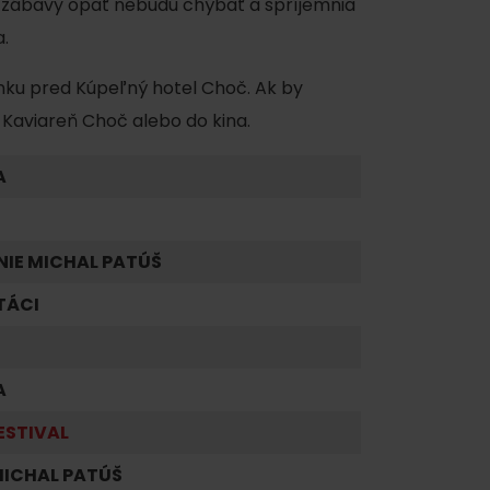
zábavy opäť nebudú chýbať a spríjemnia
.
nku pred Kúpeľný hotel Choč. Ak by
 Kaviareň Choč alebo do kina.
A
ku
NIE MICHAL PATÚŠ
TÁCI
pa
ty
A
ltúra
ESTIVAL
ICHAL PATÚŠ