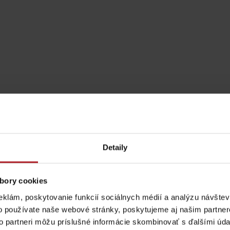
27.6.
19:30
KLAVÍRNE VYSTÚPENIE MI
23.7.
19:00
LÚČANSKÍ HUDCI
25.7.
19:00
KLAVÍRNE VYSTÚPENI
30.7.
19:00
DUO DREAM MELODY
Detaily
Pravidlá pobytu na
Poistenie záchrany
bory cookies
horách
zadarmo s Generali
eklám, poskytovanie funkcií sociálnych médií a analýzu návšte
Aktivity a relax 
podľa ročného obdobia
o používate naše webové stránky, poskytujeme aj našim partner
to partneri môžu príslušné informácie skombinovať s ďalšími údaj