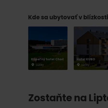
Chaty a útulne
Kde sa ubytovať v blízkosti
TOP ATRAKCIE
Potrebuješ požičať lyže alebo bicykel?
Požičovne
Servisy
Kúpeľný hotel Choč
Hotel KUBO
Lúčky
Lúčky
VIAC O NEPOZNANÝCH MIESTACH LIP
Zostaňte na Lip