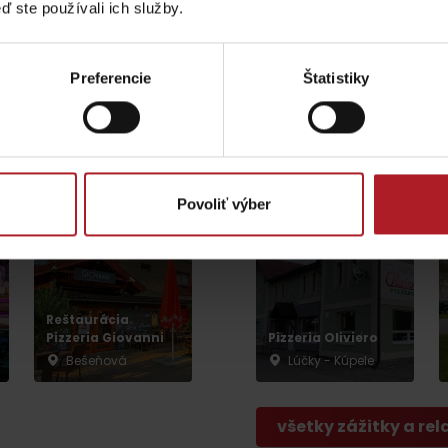
ď ste používali ich služby.
Preferencie
Štatistiky
Wellness v
Dependance Liptov
Reštaurácia Rooza
– Kúpele Lúčky
Liptovská Teplá
Lúčky
Povoliť výber
Lúčanský vodopád
Aquapark Tatralan
Kde kúpiť
Spolupráca
Reštaurácia
Pizzeria Giovanni
Pizzeria Oliviero
Bešeňová
Lúčky - Kúpele
všetky zážitky a rel