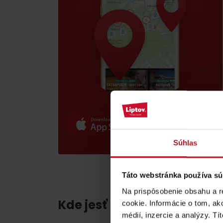
poklad? Nájdi ho s
Liptov Region Card!
VŠETKY ČLÁNKY
VŠETKY ČLÁNKY
Súhlas
Počasie a kamery
Táto webstránka používa sú
Na prispôsobenie obsahu a r
Kde jesť a piť v blízkosti:
podľa veku detí
cookie. Informácie o tom, ak
médií, inzercie a analýzy. Tí