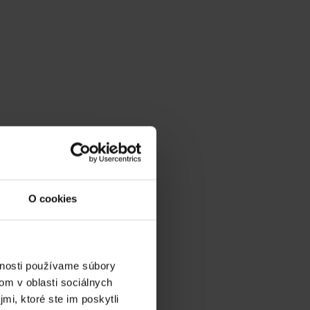
CHAL PATÚŠ
E MICHAL PATÚŠ
O cookies
vnosti používame súbory
v gh blízkosti:
om v oblasti sociálnych
mi, ktoré ste im poskytli