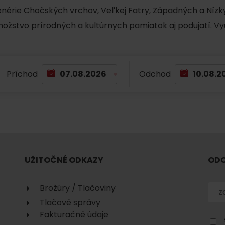
No data found for this source.
cenérie Chočských vrchov, Veľkej Fatry, Západných a Nízky
množstvo prírodných a kultúrnych pamiatok aj podujatí. Vy
Príchod
Odchod
No data found for this source.
No data
UŽITOČNÉ ODKAZY
ODO
Brožúry / Tlačoviny
Tlačové správy
No data found for this source.
Fakturačné údaje