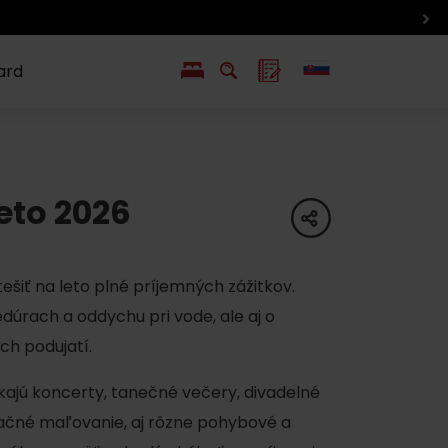
ard
EN
PL
ý
y s Liptov Region Card
Chute a život
eto 2026
Liptova
share
ešiť na leto plné príjemných zážitkov.
edúrach a oddychu pri vode, ale aj o
ch podujatí.
ajú koncerty, tanečné večery, divadelné
laxačné maľovanie, aj rôzne pohybové a