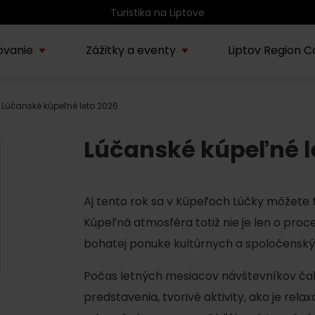
Turistika na Liptove
ovanie
Zážitky a eventy
Liptov Region C
Lúčanské kúpeľné leto 2026
Kúpele Lúčky
AUG
rmácie o regióne
Sprievodcovské služby na
Nepoznan
Zľav
Lúčanské kúpeľné leto
08.
Lúčanské kúpeľné l
ov
Liptove
Liptov
2026
SEP
Region Liptov
20.
Aj tento rok sa v Kúpeľoch Lúčky môžete t
Cvyklo pohár 2026
Kúpeľná atmosféra totiž nie je len o proc
Vodný park Tatralandia
bohatej ponuke kultúrnych a spoločenský
AUG
Tropická noc v
15.
Tatralandii – letný
Počas letných mesiacov návštevníkov čak
špeciál
predstavenia, tvorivé aktivity, ako je re