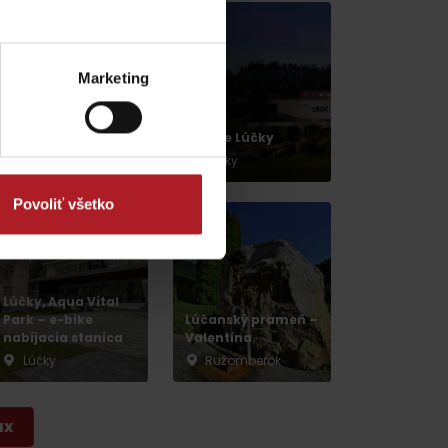
Marketing
Kaviareň Choč
Kúpele Lúčky
Ružomberok
Lúčky
Povoliť všetko
dia
Lúčky, Aqua Vital
Park – e-bike
Lúčanský prameň –
nabíjacia stanica
Valentína
Lúčky
Ružomberok
ax