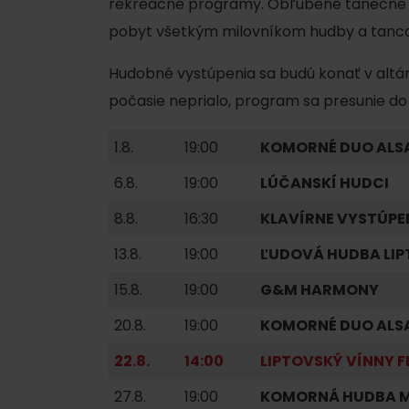
rekreačné programy. Obľúbené tanečné 
AUG
Demänovská Dolina
08.
pobyt všetkým milovníkom hudby a tanca
Leto pod Chopkom
ZOZNAM INFOCENTIER
Hudobné vystúpenia sa budú konať v altá
Program pre zamestnancov
počasie neprialo, program sa presunie do
 REGIÓNE
ŠETKY PODUJATIA
Konferenčné priestory
1.8.
19:00
KOMORNÉ DUO ALS
Zimné športy
Teambuildingy
Vyber si typ zážit
6.8.
19:00
LÚČANSKÍ HUDCI
Lyžovanie
Všetky
8.8.
16:30
KLAVÍRNE VYSTÚPE
Skialpinizmus
Vodné parky
13.8.
19:00
ĽUDOVÁ HUDBA LIP
Bežkovanie
Wellness a s
15.8.
19:00
G&M HARMONY
Vodné aktivi
Zimná turistika
20.8.
19:00
KOMORNÉ DUO ALS
História a ku
22.8.
14:00
LIPTOVSKÝ VÍNNY F
27.8.
19:00
KOMORNÁ HUDBA M