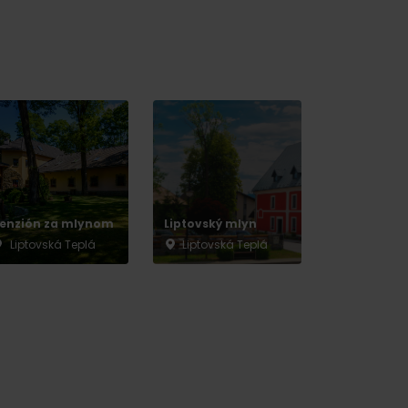
y
enzión za mlynom
Liptovský mlyn
Liptovská Teplá
Liptovská Teplá