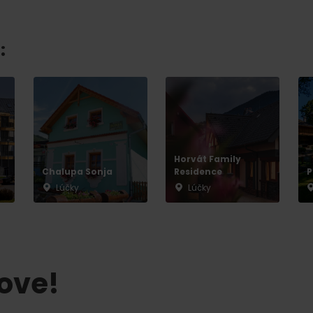
Liptovské tradície
Pramene a vodopád
:
Horvát Family
Chalupa Sonja
Residence
P
Lúčky
Lúčky
TOVA
tove!