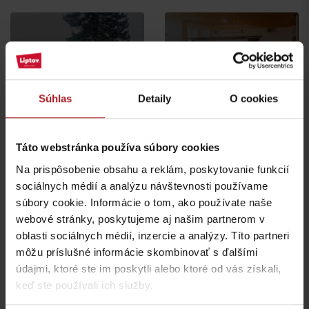
Súhlas
Detaily
O cookies
URBAN restaurant
Reštaurácia VegÁno
Liptovský Hrádok
Liptovský Hrádok
Táto webstránka používa súbory cookies
všetky miesta kde jesť a piť
Na prispôsobenie obsahu a reklám, poskytovanie funkcií
sociálnych médií a analýzu návštevnosti používame
súbory cookie. Informácie o tom, ako používate naše
webové stránky, poskytujeme aj našim partnerom v
Aktivity a relax v gh blízkosti:
oblasti sociálnych médií, inzercie a analýzy. Títo partneri
môžu príslušné informácie skombinovať s ďalšími
údajmi, ktoré ste im poskytli alebo ktoré od vás získali,
keď ste používali ich služby.