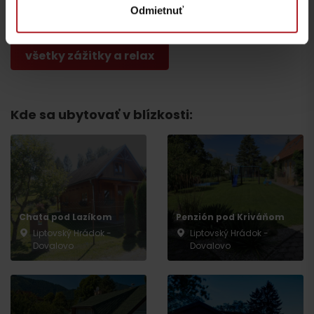
Hybe
Odmietnuť
všetky zážitky a relax
Kde sa ubytovať v blízkosti:
Odchod
Chata pod Lazíkom
Penzión pod Kriváňom
Liptovský Hrádok -
Liptovský Hrádok -
Dovalovo
Dovalovo