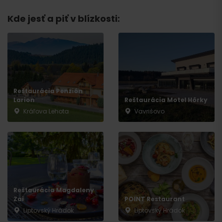
Kde jesť a piť v blízkosti:
Reštaurácia Penzión
Larion
Reštaurácia Motel Hôrky
Kráľova Lehota
Vavrišovo
Príchod
Reštaurácia Magdaleny
Zai
POINT Restaurant
Liptovský Hrádok
Liptovský Hrádok