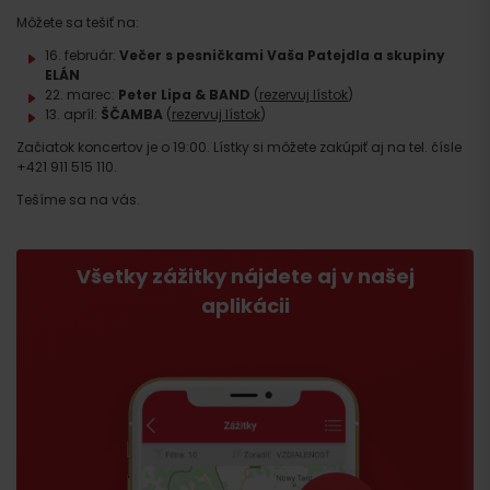
Môžete sa tešiť na:
16. február:
Večer s pesničkami Vaša Patejdla a skupiny
ELÁN
22. marec:
Peter Lipa & BAND
(
rezervuj lístok
)
13. apríl:
ŠČAMBA
(
rezervuj lístok
)
Začiatok koncertov je o 19:00. Lístky si môžete zakúpiť aj na tel. čísle
+421 911 515 110.
Tešíme sa na vás.
Všetky zážitky nájdete aj v našej
aplikácii