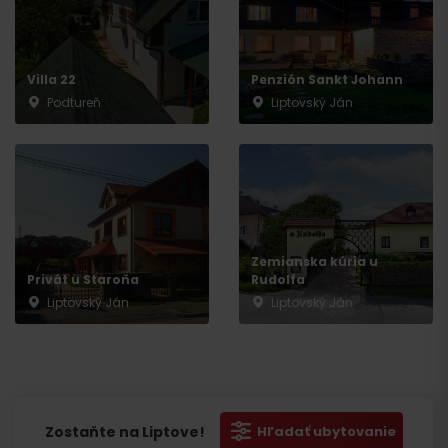
Villa 22
Penzión Sankt Johann
Podtureň
Liptovský Ján
Zemianska kúria u
Privát u Staroňa
Rudolfa
Liptovský Ján
Liptovský Ján
Zostaňte na Liptove!
Hľadať ubytovanie