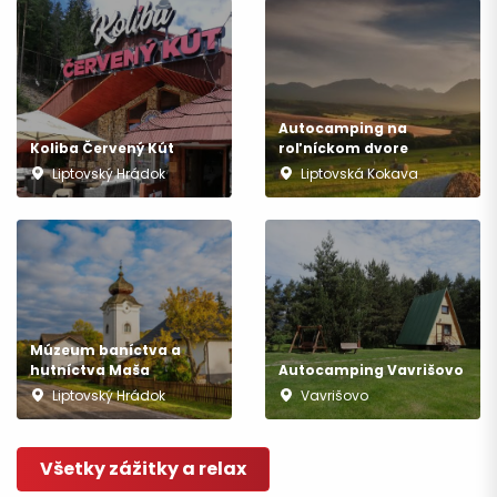
Autocamping na
Koliba Červený Kút
roľníckom dvore
Liptovský Hrádok
Liptovská Kokava
Múzeum baníctva a
hutníctva Maša
Autocamping Vavrišovo
Liptovský Hrádok
Vavrišovo
Odchod
Všetky zážitky a relax