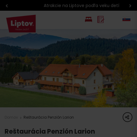
Atrakcie na Liptove podľa veku detí
EN
PL
share
Domov
Reštaurácia Penzión Larion
Reštaurácia Penzión Larion