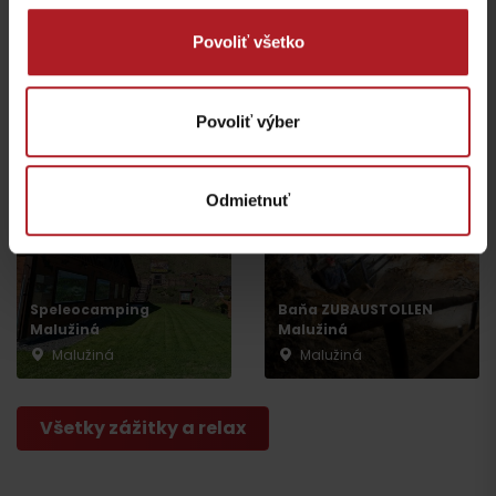
Povoliť všetko
Autocamping Vavrišovo
Hostinec u Pacha
Povoliť výber
Vavrišovo
Hybe
Odmietnuť
Speleocamping
Baňa ZUBAUSTOLLEN
Malužiná
Malužiná
Malužiná
Malužiná
Odchod
Všetky zážitky a relax