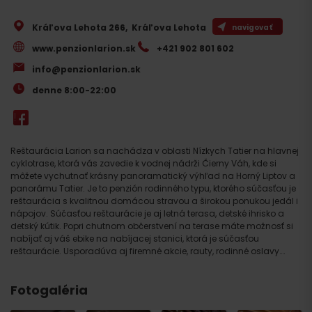
Kráľova Lehota 266
,
Kráľova Lehota
navigovať
www.penzionlarion.sk
+421 902 801 602
info@penzionlarion.sk
denne 8:00-22:00
Reštaurácia Larion sa nachádza v oblasti Nízkych Tatier na hlavnej
cyklotrase, ktorá vás zavedie k vodnej nádrži Čierny Váh, kde si
môžete vychutnať krásny panoramatický výhľad na Horný Liptov a
panorámu Tatier. Je to penzión rodinného typu, ktorého súčasťou je
reštaurácia s kvalitnou domácou stravou a širokou ponukou jedál i
nápojov. Súčasťou reštaurácie je aj letná terasa, detské ihrisko a
detský kútik. Popri chutnom občerstvení na terase máte možnosť si
nabíjať aj váš ebike na nabíjacej stanici, ktorá je súčasťou
reštaurácie. Usporadúva aj firemné akcie, rauty, rodinné oslavy….
Fotogaléria