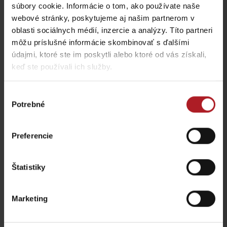
súbory cookie. Informácie o tom, ako používate naše
reštaurácia
Reštaurácia VegÁno
Malužiná
Liptovský Hrádok
webové stránky, poskytujeme aj našim partnerom v
oblasti sociálnych médií, inzercie a analýzy. Títo partneri
môžu príslušné informácie skombinovať s ďalšími
všetky miesta kde jesť a piť
údajmi, ktoré ste im poskytli alebo ktoré od vás získali,
keď ste používali ich služby.
Aktivity a relax v blízkosti:
Výber
Potrebné
súhlasu
Preferencie
Múzeum baníctva a
Štatistiky
Koliba Červený Kút
hutníctva Maša
Liptovský Hrádok
Liptovský Hrádok
Marketing