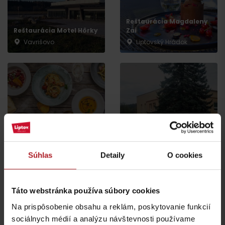
Príchod
Reštaurácia Magdaleny
Reštaurácia Motel Hôrky
Zai
Vavrišovo
Liptovský Hrádok
POINT Restaurant
URBAN restaurant
Liptovský Hrádok
Liptovský Hrádok
Súhlas
Detaily
O cookies
Táto webstránka používa súbory cookies
Na prispôsobenie obsahu a reklám, poskytovanie funkcií
sociálnych médií a analýzu návštevnosti používame
Stará Zvonica