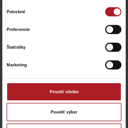
Výber
Potrebné
súhlasu
Preferencie
Koliba Liptov GOTHAL
Reštaurácia Smrekovica
Liptovská Osada
Ľubochňa
Štatistiky
Marketing
Koliba Bodega
Bistro Železnô
Ružomberok -
Povoliť všetko
Podsuchá
Partizánska Ľupča
Povoliť výber
všetky miesta kde jesť a piť