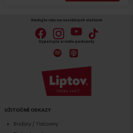
Sledujte nás na sociálnych sietiach
Vypočujte si naše podcasty
UŽITOČNÉ ODKAZY
Brožúry / Tlačoviny