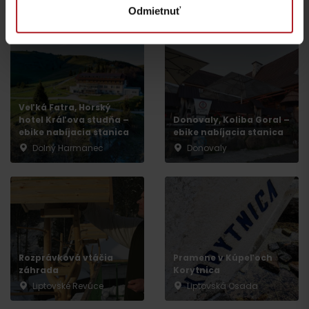
Odmietnuť
Aktivity a relax v gh blízkosti:
Veľká Fatra, Horský
hotel Kráľova studňa –
Donovaly, Koliba Goral –
ebike nabíjacia stanica
ebike nabíjacia stanica
Dolný Harmanec
Donovaly
Odchod
Rozprávková vtáčia
Pramene v Kúpeľoch
záhrada
Korytnica
Liptovské Revúce
Liptovská Osada