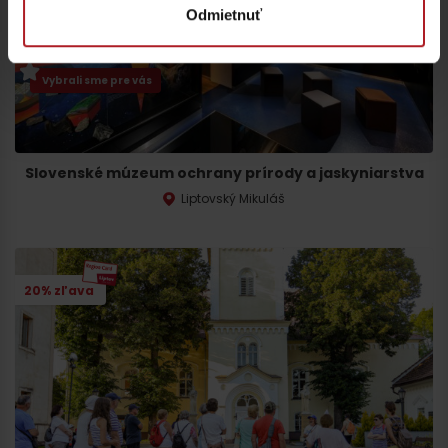
Odmietnuť
Vybrali sme pre vás
Slovenské múzeum ochrany prírody a jaskyniarstva
Liptovský Mikuláš
20% zľava