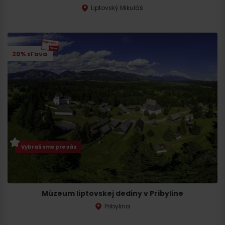
Liptovský Mikuláš
Príchod
20% zľava
Vybrali sme pre vás
Múzeum liptovskej dediny v Pribyline
Pribylina