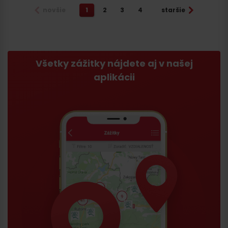
novšie
1
2
3
4
staršie
Všetky zážitky nájdete aj v našej
aplikácii