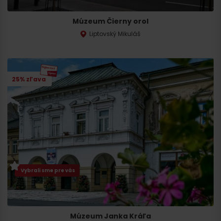
Múzeum Čierny orol
Liptovský Mikuláš
25% zľava
Vybrali sme pre vás
Múzeum Janka Kráľa