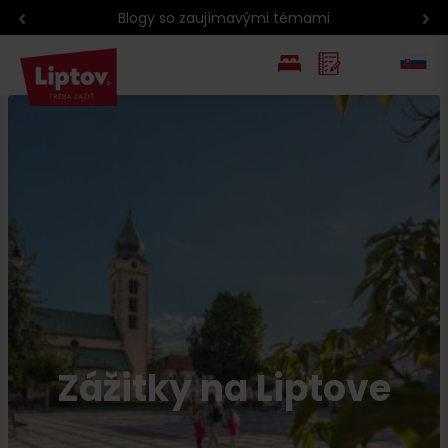
Blogy so zaujímavými témami
EN
PL
Zážitky na Liptove