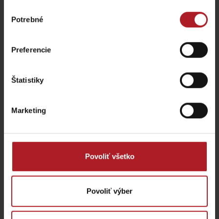
Výber
Potrebné
súhlasu
Preferencie
Vybrali sme pre vás
Štatistiky
Park Mini Slovensko
Marketing
Liptovský Ján
Povoliť všetko
11% a 13% zľava
Povoliť výber