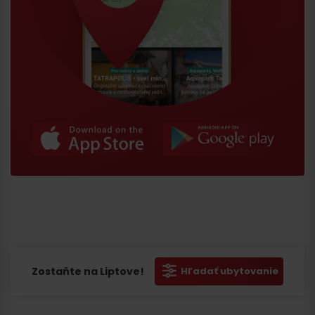
Zostaňte na Liptove!
Hľadať ubytovanie