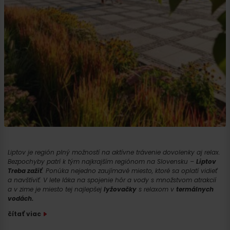
Liptov je región plný možností na aktívne trávenie dovolenky aj relax.
Bezpochyby patrí k tým najkrajším regiónom na Slovensku –
Liptov
Treba zažiť
. Ponúka nejedno zaujímavé miesto, ktoré sa oplatí vidieť
a navštíviť. V lete láka na spojenie hôr a vody s množstvom atrakcií
a v zime je miesto tej najlepšej
lyžovačky
s relaxom v
termálnych
vodách.
čítať viac