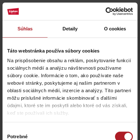
Táto stránka je chránená testom reCAPTCHA a spoločnosťou
Google.
Ochrana súkromia
-
Zmluvné podmienky
Súhlas
Detaily
O cookies
Mária Chomisteková
27. 9. 2020 o 11:07
Odpovedať
Táto webstránka používa súbory cookies
Otvorenie je o 10 hod., ale kde je zraz, nie je to nikde uverejnené, ani to
nebolo povedané na Rádiovíkende. Chýba mi mapka NCH. Odkiaľ
Na prispôsobenie obsahu a reklám, poskytovanie funkcií
je prístup? z Partizánskej Ľupče?, alebo len z chaty Magurka?
Autobusový spoj ide len do Partizánskej Ľupče, odtiaľ pešo? Je to 12
sociálnych médií a analýzu návštevnosti používame
km po ceste.Ako sa tam dostane bežný turista bez auta?
súbory cookie. Informácie o tom, ako používate naše
Ďakujem za odpoveď
webové stránky, poskytujeme aj našim partnerom v
oblasti sociálnych médií, inzercie a analýzy. Títo partneri
môžu príslušné informácie skombinovať s ďalšími
údajmi, ktoré ste im poskytli alebo ktoré od vás získali,
Kde jesť a piť v blízkosti:
keď ste používali ich služby.
Výber
Potrebné
súhlasu