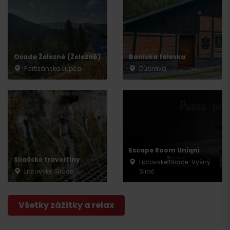
Osada Železné (Železnô)
Banícka faleska
Partizánska Ľupča
Dúbrava
Escape Room Uniqni
Sliačske travertíny
Liptovské Sliače-Vyšný
Liptovské Sliače
Sliač
Všetky zážitky a relax