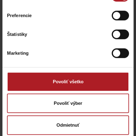
Preferencie
Reštaurácia Chata
Magurka
Bistro Železnô
Osada Magurka
Partizánska Ľupča
Štatistiky
Marketing
Povoliť všetko
Reštaurácia Sojka resort
Pizza JUMI
Malatíny
Partizánska Ľupča
Povoliť výber
Odmietnuť