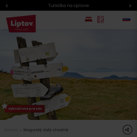
Turistika na Liptove
EN
PL
Vybrali sme pre vás
share
Domov
Magurský zlatý chodník