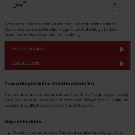
Tvorbu náučného chodníka iniciovali a organizačne zastrešili
Občianske združenie Priatelia Magurky a Chata Magurka, ktorí
pracujú na oživení tradicií a dejín lokality.
Informačné panely
Prístupové cesty
Trasa Magurského zlatého chodníka
V príjemnom a nenáročnom stúpaní od Chaty Magurka po modrej
turistickej trase sa dostanete až na hrebeň Nízkych Tatier. Odtiaľ sa
pokračuje po žltej trase naspäť k Chate Magurka.
Neprehliadnite
Chodník sa nachádza v Národnom parku Nízke Tatry, v 3. a