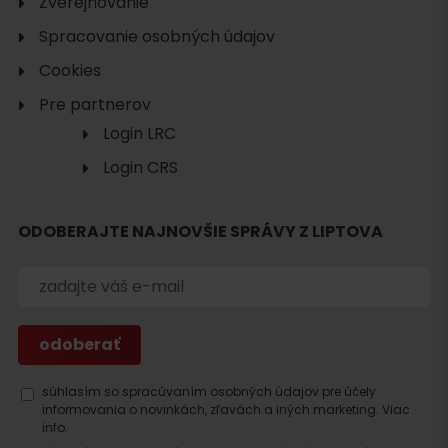
Zverejňovanie
Spracovanie osobných údajov
Cookies
Pre partnerov
Login LRC
Hľadať
Login CRS
ubytovanie
ODOBERAJTE NAJNOVŠIE SPRÁVY Z LIPTOVA
súhlasím so spracúvaním osobných údajov pre účely
informovania o novinkách, zľavách a iných marketing.
Viac
info.