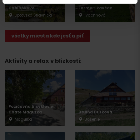
Zemianska kúria v
Chalúpkove
Farma Likavčan
Liptovská Štiavnica
Ivachnová
všetky miesta kde jesť a piť
Aktivity a relax v blízkosti:
Odchod
Požičovňa bicyklov v
Chate Magurka
Útulňa Ďurková
Magurka
Jasenie