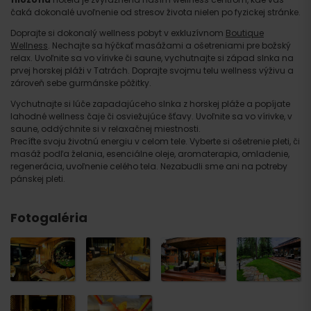
čaká dokonalé uvoľnenie od stresov života nielen po fyzickej stránke.
Doprajte si dokonalý wellness pobyt v exkluzívnom
Boutique
Wellness
. Nechajte sa hýčkať masážami a ošetreniami pre božský
relax. Uvoľnite sa vo vírivke či saune, vychutnajte si západ slnka na
prvej horskej pláži v Tatrách. Doprajte svojmu telu wellness výživu a
zároveň sebe gurmánske pôžitky.
Vychutnajte si lúče zapadajúceho slnka z horskej pláže a popíjate
lahodné wellness čaje či osviežujúce šťavy. Uvoľnite sa vo vírivke, v
saune, oddýchnite si v relaxačnej miestnosti.
Precíťte svoju životnú energiu v celom tele. Vyberte si ošetrenie pleti, či
masáž podľa želania, esenciálne oleje, aromaterapia, omladenie,
regenerácia, uvoľnenie celého tela. Nezabudli sme ani na potreby
pánskej pleti.
Fotogaléria