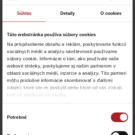
Súhlas
Detaily
O cookies
Táto webstránka používa súbory cookies
KONGRES: Hotel Tri
Na prispôsobenie obsahu a reklám, poskytovanie funkcií
studničky ****
Tatry Medic Point
sociálnych médií a analýzu návštevnosti používame
Liptovský Mikuláš
Liptovský Mikuláš
súbory cookie. Informácie o tom, ako používate naše
webové stránky, poskytujeme aj našim partnerom v
oblasti sociálnych médií, inzercie a analýzy. Títo partneri
môžu príslušné informácie skombinovať s ďalšími
údajmi, ktoré ste im poskytli alebo ktoré od vás získali,
keď ste používali ich služby.
Autocamping BYSTRINA
Klzisko Pavčina Lehota
Výber
Demänovská dolina
Pavčina Lehota
Potrebné
súhlasu