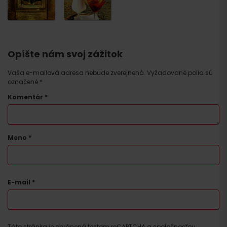
Opíšte nám svoj zážitok
Vaša e-mailová adresa nebude zverejnená.
Vyžadované polia sú
označené
*
Komentár
*
Meno
*
E-mail
*
Táto stránka je chránená testom reCAPTCHA a spoločnosťou