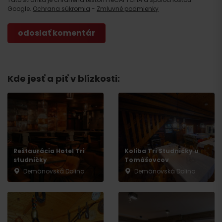
Google.
Ochrana súkromia
-
Zmluvné podmienky
Kde jesť a piť v blízkosti:
Reštaurácia Hotel Tri
Koliba Tri Studničky u
studničky
Tomášovcov
Demänovská Dolina
Demänovská Dolina