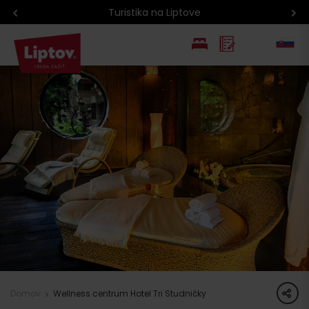
Atrakcie na Liptove podľa veku det
EN
PL
share
Domov
Wellness centrum Hotel Tri Studničky