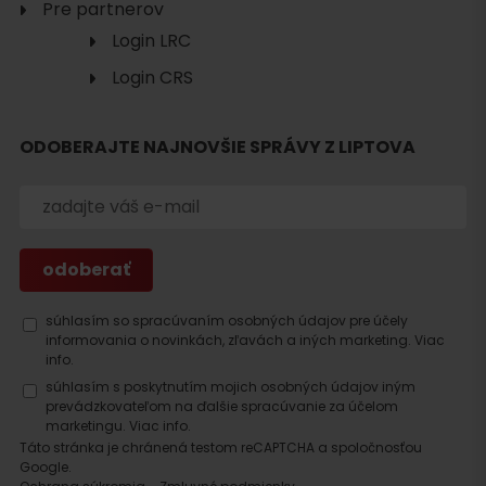
Pre partnerov
Login LRC
Login CRS
Hľadať
ubytovanie
ODOBERAJTE NAJNOVŠIE SPRÁVY Z LIPTOVA
súhlasím so spracúvaním osobných údajov pre účely
informovania o novinkách, zľavách a iných marketing.
Viac
info.
súhlasím s poskytnutím mojich osobných údajov iným
prevádzkovateľom na ďalšie spracúvanie za účelom
marketingu.
Viac info.
Táto stránka je chránená testom reCAPTCHA a spoločnosťou
Google.