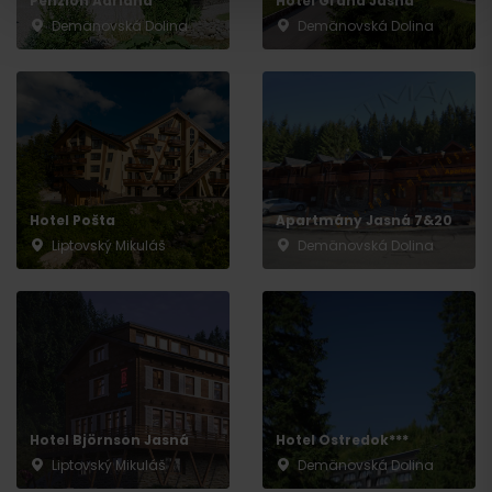
Penzión Adriana
Hotel Grand Jasná
Demänovská Dolina
Demänovská Dolina
Hotel Pošta
Apartmány Jasná 7&20
Liptovský Mikuláš
Demänovská Dolina
Odchod
Hotel Björnson Jasná
Hotel Ostredok***
Liptovský Mikuláš
Demänovská Dolina