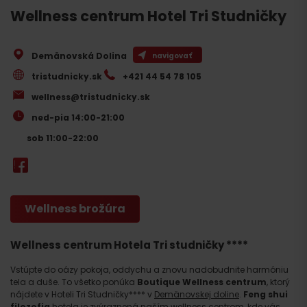
Wellness centrum Hotel Tri Studničky
Demänovská Dolina
navigovať
tristudnicky.sk
+421 44 54 78 105
wellness@tristudnicky.sk
ned-pia 14:00-21:00
sob 11:00-22:00
Wellness brožúra
Wellness centrum Hotela Tri studničky ****
Vstúpte do oázy pokoja, oddychu a znovu nadobudnite harmóniu
tela a duše. To všetko ponúka
Boutique Wellness centrum
, ktorý
nájdete v Hoteli Tri Studničky**** v
Demänovskej doline
.
Feng shui
filozofia
hotela je zvýraznená naším wellness centrom, kde vás