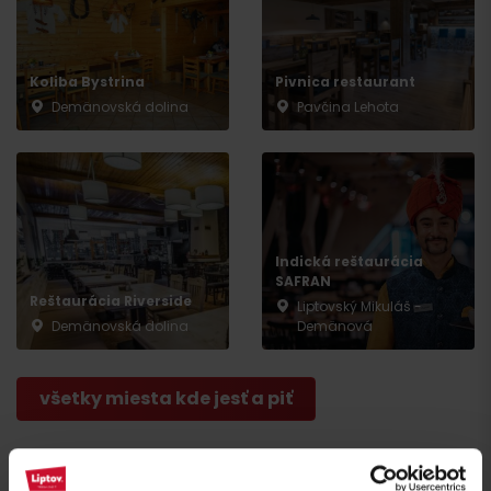
Príchod
Koliba Bystrina
Pivnica restaurant
Demänovská dolina
Pavčina Lehota
Indická reštaurácia
SAFRAN
Reštaurácia Riverside
Liptovský Mikuláš -
Demänovská dolina
Demänová
všetky miesta kde jesť a piť
Aktivity a relax v blízkosti: