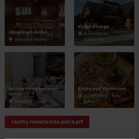
Koliba Bodega
Jánošíkova koliba
Ružomberok -
Liptovská Osada
Podsuchá
Príchod
Reštaurácia a kaviareň
Koliba pod Vlkolíncom
SMREK
Ružomberok - Biely
Liptovská Osada
Potok
všetky miesta kde jesť a piť