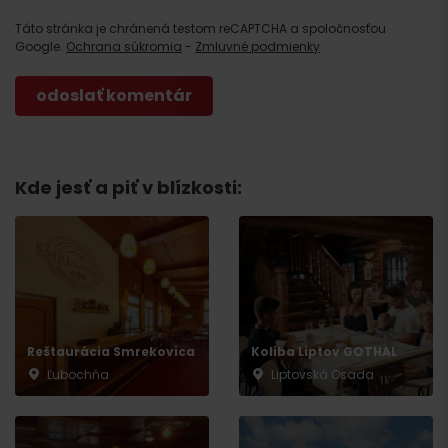
Táto stránka je chránená testom reCAPTCHA a spoločnosťou
Google.
Ochrana súkromia
-
Zmluvné podmienky
Kde jesť a piť v blízkosti:
Reštaurácia Smrekovica
Koliba Liptov GOTHAL
Ľubochňa
Liptovská Osada