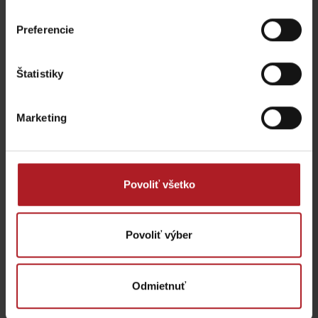
Preferencie
Štatistiky
KONGRES: Gothal
Klzisko v Gothale
Liptovská Osada
Liptovská Osada
Liptovská Osada
Marketing
Všetky zážitky a relax
Povoliť všetko
Kde sa ubytovať v blízkosti:
Povoliť výber
Odmietnuť