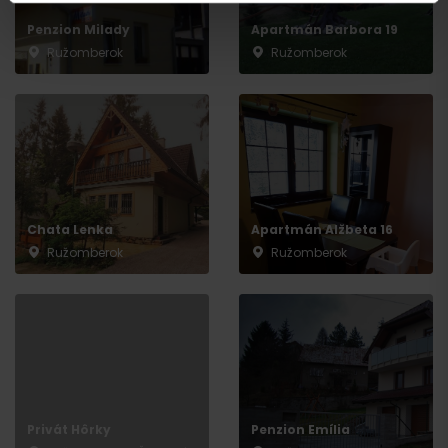
Penzion Milady
Apartmán Barbora 19
Ružomberok
Ružomberok
Odchod
Chata Lenka
Apartmán Alžbeta 16
Ružomberok
Ružomberok
Privát Hôrky
Penzion Emília