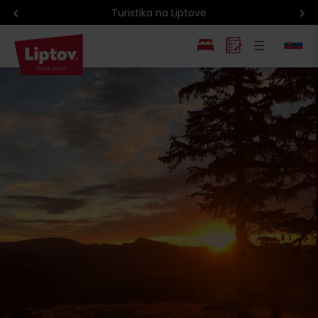
Turistika na Liptove
Atra
EN
PL