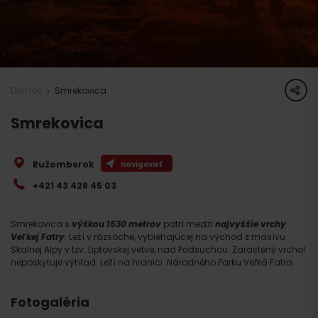
share
Domov
Smrekovica
Smrekovica
Ružomberok
navigovať
+421 43 428 45 03
Smrekovica s
výškou 1530 metrov
patrí medzi
najvyššie vrchy
Veľkej Fatry
. Leží v rázsoche, vybiehajúcej na východ z masívu
Skalnej Alpy v tzv. Liptovskej vetve, nad Podsuchou. Zarastený vrchol
neposkytuje výhľad. Leží na hranici Národného Parku Veľká Fatra.
Fotogaléria