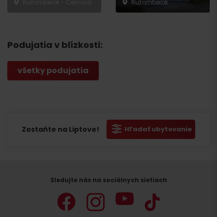
Ružomberok - Černová
Ružomberok
Podujatia v blízkosti:
všetky podujatia
Zostaňte na Liptove!
Hľadať ubytovanie
Sledujte nás na sociálnych sietiach