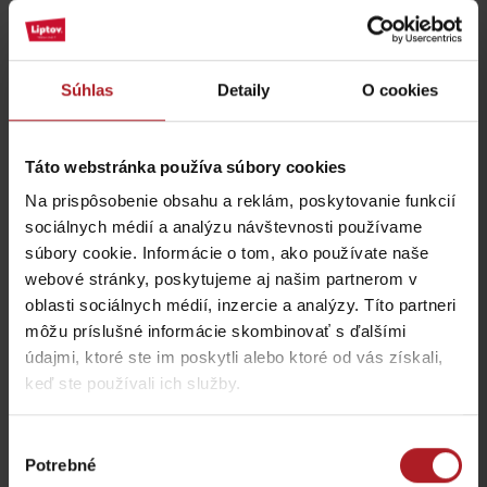
Aktivity a relax v blízkosti:
Súhlas
Detaily
O cookies
Táto webstránka používa súbory cookies
Prameň – Nadina
Na prispôsobenie obsahu a reklám, poskytovanie funkcií
studnička
Syráreň Sajdák
sociálnych médií a analýzu návštevnosti používame
Liptovský Ján
Liptovská Osada
súbory cookie. Informácie o tom, ako používate naše
webové stránky, poskytujeme aj našim partnerom v
oblasti sociálnych médií, inzercie a analýzy. Títo partneri
môžu príslušné informácie skombinovať s ďalšími
údajmi, ktoré ste im poskytli alebo ktoré od vás získali,
keď ste používali ich služby.
Ferrata Dve veže
Útulňa Limba
Výber
Liptovská Osada
Liptovské Revúce
Potrebné
súhlasu