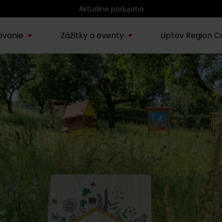
Blogy so zaujímavými témami
ovanie
Zážitky a eventy
Liptov Region C
Kúpele Lúčky
AUG
rmácie o regióne
Sprievodcovské služby na
Nepoznan
Zľav
Lúčanské kúpeľné leto
13.
ov
Liptove
Liptov
2026
SEP
Region Liptov
20.
Cvyklo pohár 2026
Vodný park Tatralandia
AUG
Tropická noc v
15.
Tatralandii – letný
špeciál