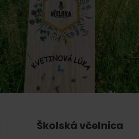
AUG
Demänovská Dolina
22.
Leto pod Chopkom
ZOZNAM INFOCENTIER
Program pre zamestnancov
 REGIÓNE
ŠETKY PODUJATIA
Konferenčné priestory
Zimné športy
Teambuildingy
Vyber si typ zážit
Lyžovanie
Všetky
Skialpinizmus
Vodné parky
Bežkovanie
Wellness a s
Vodné aktivi
Zimná turistika
História a ku
Školská včelnica