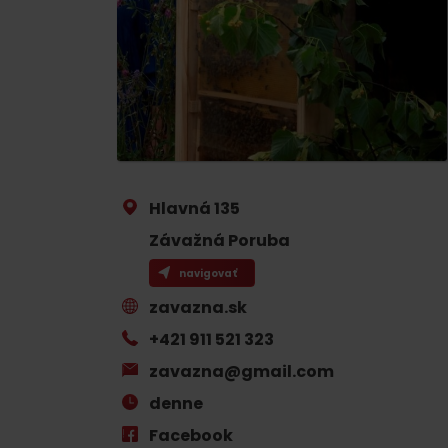
Ak ti škvŕka v bruchu
Reštaurácie
Kaviarne
Pivovary a vinárne
Salaše a koliby
Hlavná 135
Závažná Poruba
Zimu a leto na Liptove
navigovať
spoja športy
zavazna.sk
No data found for this source.
No data foun
+421 911 521 323
zavazna@gmail.com
denne
Kde sa nachádza
Facebook