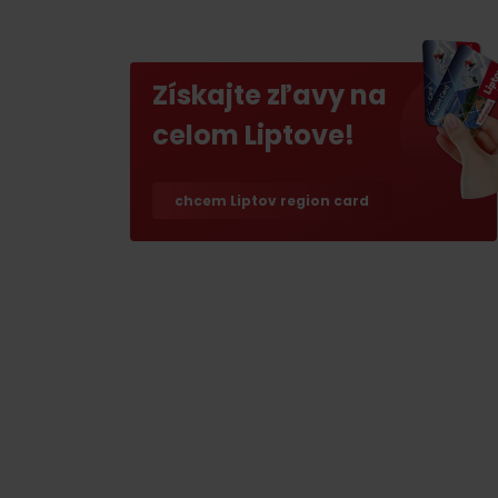
poklad? Nájdi ho s
Liptov Region Card!
Získajte zľavy na
VŠETKY ČLÁNKY
celom Liptove!
chcem Liptov region card
VŠETKY ČLÁNKY
Počasie a kamery
podľa veku detí