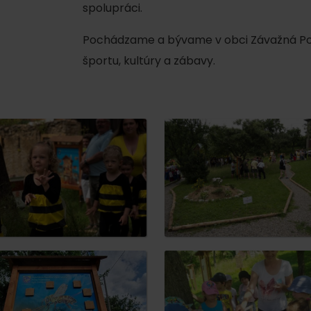
spolupráci.
No data found for this source.
Pochádzame a bývame v obci Závažná Por
športu, kultúry a zábavy.
No data found for this source.
No data
No data found for this source.