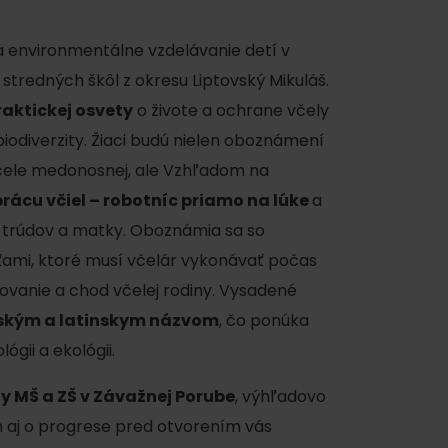
na environmentálne vzdelávanie detí v
tredných škôl z okresu Liptovský Mikuláš.
raktickej osvety
o živote a ochrane včely
odiverzity. Žiaci budú nielen oboznámení
čele medonosnej, ale Vzhľadom na
rácu včiel – robotníc priamo na lúke
a
eť trúdov a matky. Oboznámia sa so
ami, ktoré musí včelár vykonávať počas
ovanie a chod včelej rodiny. Vysadené
ským a latinskym názvom
, čo ponúka
ógii a ekológii.
ty MŠ a ZŠ v Závažnej Porube
, výhľadovo
m aj o progrese pred otvorením vás