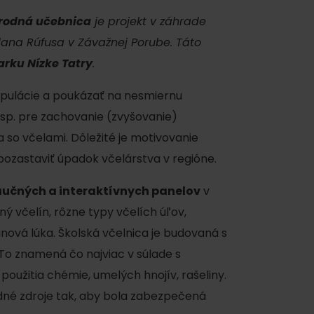
rírodná učebnica
je projekt v záhrade
ana Rúfusa v Závažnej Porube. Táto
rku Nízke Tatry
.
opulácie a poukázať na nesmiernu
resp. pre zachovanie (zvyšovanie)
a so včelami. Dôležité je motivovanie
pozastaviť úpadok včelárstva v regióne.
y
áučných a interaktívnych panelov
v
 včelín, rôzne typy včelích úľov,
inová lúka. Školská včelnica je budovaná s
 To znamená čo najviac v súlade s
použitia chémie, umelých hnojív, rašeliny.
dné zdroje tak, aby bola zabezpečená
y