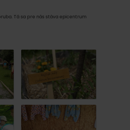
uba. Tá sa pre nás stáva epicentrum
 found for this source.