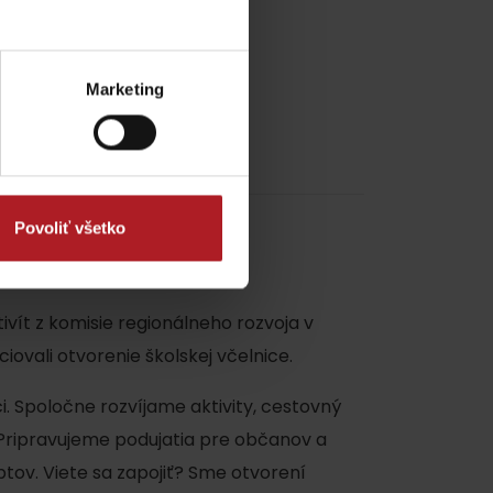
Marketing
Povoliť všetko
tivít z komisie regionálneho rozvoja v
iovali otvorenie školskej včelnice.
i. Spoločne rozvíjame aktivity, cestovný
. Pripravujeme podujatia pre občanov a
ptov. Viete sa zapojiť? Sme otvorení