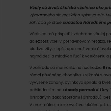
Včely sú život: školská včelnica ako p
významného slovenského spisovateľa Mil
záhrada je stále
súčasťou Národného pa
Včelnica má prispieť k záchrane včelej p
dôležitosť včiel v potravinovom reťazci, 
biodiverzity, zlepšiť spolunažívanie človek
najmä detí a mladých ľudí k včeláreniu a 
Kde sa nachádza
Voda, sneh a aktivit
V záhrade sa momentálne nachádza
9 n
poklad? Nájdi ho s
rámci náučného chodníka, zrekonštruovaný
Liptov Region Card!
d for this source.
vyvýšené záhony, bylinková špirála a kvet
prihliadnutím na
zásady permakultúry
.
prírodnými zákonitosťami (prírodou), bez 
V maximálnej miere využíva lokálne príro
Voda, sneh a aktivit