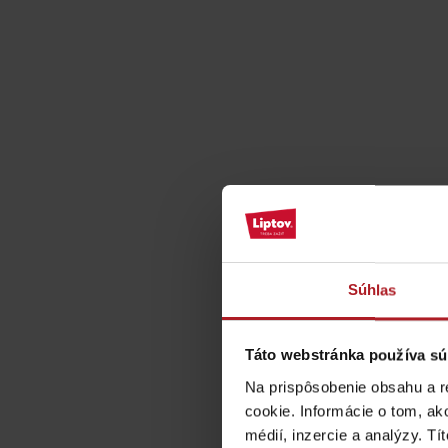
ZOZNAM ATRAKCII PRE DETI
KAMERY
Múzeum liptovskej
dediny v Pribyline
Súhlas
O značke Produkt Liptova
Táto webstránka používa sú
ZOZNAM PRODUKTOV LIPTOVA
Na prispôsobenie obsahu a r
cookie. Informácie o tom, ak
médií, inzercie a analýzy. Tí
Chaty a útulne