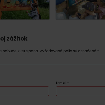
oj zážitok
a nebude zverejnená.
Vyžadované polia sú označené
*
E-mail
*