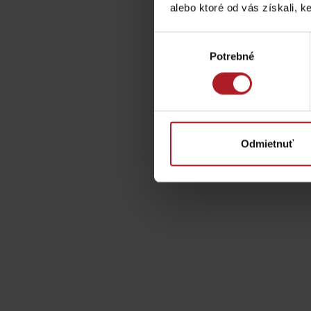
alebo ktoré od vás získali, ke
Výber
TOP ATRAKCIE
Potrebné
súhlasu
Potrebuješ požičať lyže alebo bicykel?
Požičovne
Odmietnuť
Servisy
VIAC O NEPOZNANÝCH MIESTACH LIP