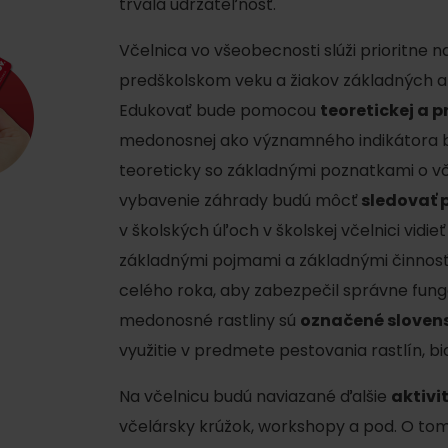
trvalá udržateľnosť.
Včelnica vo všeobecnosti slúži prioritne 
predškolskom veku a žiakov základných a s
Edukovať bude pomocou
teoretickej a p
medonosnej ako významného indikátora bi
teoreticky so základnými poznatkami o v
vybavenie záhrady budú môcť
sledovať p
v školských úľoch v školskej včelnici vidi
základnými pojmami a základnými činnosť
celého roka, aby zabezpečil správne fung
medonosné rastliny sú
označené sloven
Pravidlá pobytu na
Poistenie záchrany
využitie v predmete pestovania rastlín, biol
horách
zadarmo s Generali
Na včelnicu budú naviazané ďalšie
aktivi
podľa ročného obdobia
včelársky krúžok, workshopy a pod. O to