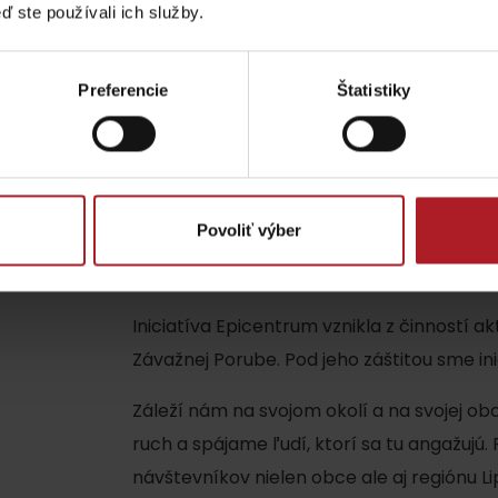
ď ste používali ich služby.
GRAFON s.r.o,
GREEN LAND s.r.o.,
PETRUS GROUP s.r.o.,
Preferencie
Štatistiky
S_NAPANT L. Hrádok.
Povoliť výber
O Epicentre
TOVA
Iniciatíva Epicentrum vznikla z činností ak
Závažnej Porube. Pod jeho záštitou sme inic
Záleží nám na svojom okolí a na svojej obc
ruch a spájame ľudí, ktorí sa tu angažujú
návštevníkov nielen obce ale aj regiónu Li