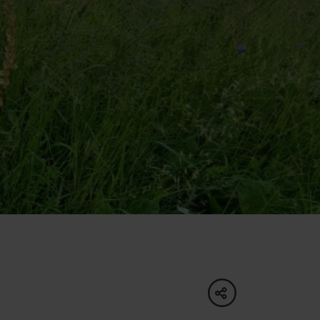
ku
pa
ty
ltúra
share