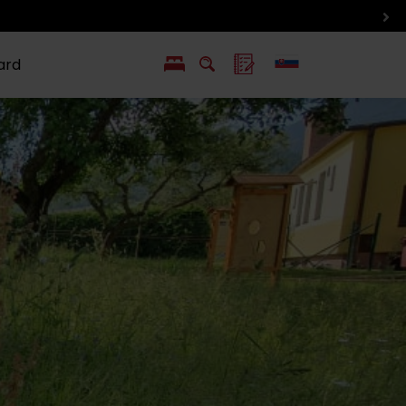
ard
EN
PL
ý
y s Liptov Region Card
Chute a život
Liptova