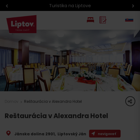
Turistika na Liptove
EN
PL
share
Domov
Reštaurácia v Alexandra Hotel
Reštaurácia v Alexandra Hotel
Jánska dolina 2901
,
Liptovský Ján
navigovať