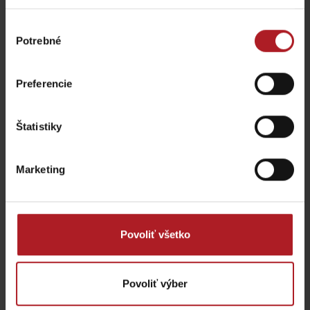
Výber
Potrebné
súhlasu
KONGRES: Wellness Hotel
Preferencie
Alexandra *** Liptovský
Wellness v Alexandra
Ján
hotel
Liptovský Ján
Liptovský Ján
Štatistiky
Marketing
KONGRES: Hotel****
Povoliť všetko
Liptovský dvor
Požičovňa SKI NIŇAJ
Liptovský Ján
Liptovský Ján
Povoliť výber