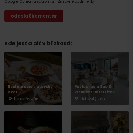
Google.
Ochrana súkromia
-
Zmluvné podmienky
Príchod
Kde jesť a piť v blízkosti:
Reštaurácia Liptovský
Reštaurácia Spa &
dvor
Wellness Hotel Fitak
Liptovský Ján
Liptovský Ján