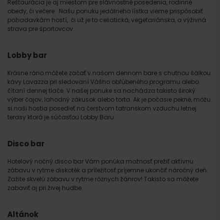
Reštaurácia je aj miestom pre slávnostné posedenia, rodinné
obedy, či večere. Našu ponuku jedálneho lístka vieme prispôsobiť
požiadavkám hostí, či už je to celiatická, vegetariánska, a výživná
strava pre športovcov.
Lobby bar
Krásne ráno môžete začať v našom dennom bare s chutnou šálkou
kávy Lavazza pri sledovaní Vášho obľúbeného programu alebo
čítaní dennej tlače. V našej ponuke sa nachádza takisto široký
výber čajov, lahodný zákusok alebo torta. Ak je počasie pekné, môžu
si naši hostia posedieť na čerstvom tatranskom vzduchu letnej
terasy ktorá je súčasťou Lobby Baru.
Disco bar
Hotelový nočný disco bar Vám ponúka možnosť prežiť aktívnu
zábavu v rytme diskoték a príležitosť príjemne ukončiť náročný deň.
Zažite skvelú zábavu v rytme rôznych žánrov! Takisto sa môžete
zabaviť aj pri živej hudbe.
Altánok