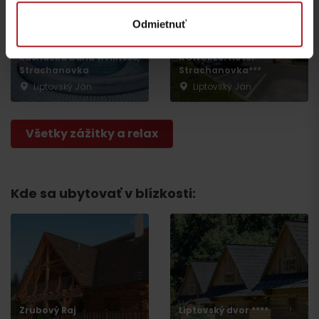
Odmietnuť
Rusnácka baňa wellness,
KONGRES: Hotel
Strachanovka
Strachanovka***
Liptovský Ján
Liptovský Ján
Všetky zážitky a relax
Kde sa ubytovať v blízkosti:
Odchod
Zrubový Raj
Liptovský dvor ****