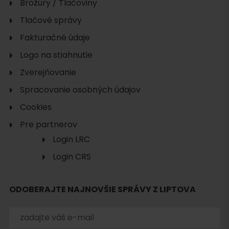
Brožúry / Tlačoviny
Tlačové správy
Fakturačné údaje
Logo na stiahnutie
Zverejňovanie
Spracovanie osobných údajov
Cookies
Pre partnerov
Login LRC
Hľadať
Login CRS
ubytovanie
ODOBERAJTE NAJNOVŠIE SPRÁVY Z LIPTOVA