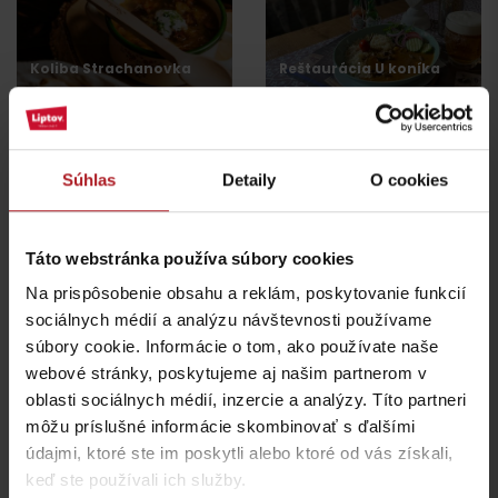
Koliba Strachanovka
Reštaurácia U koníka
Liptovský Ján
Liptovský Ján
Súhlas
Detaily
O cookies
Táto webstránka používa súbory cookies
Reštaurácia
Reštaurácia Penzión
Svätojánsky Kaštieľ
Zivka
Na prispôsobenie obsahu a reklám, poskytovanie funkcií
Liptovský Ján
Závažná Poruba
sociálnych médií a analýzu návštevnosti používame
súbory cookie. Informácie o tom, ako používate naše
webové stránky, poskytujeme aj našim partnerom v
všetky miesta kde jesť a piť
oblasti sociálnych médií, inzercie a analýzy. Títo partneri
môžu príslušné informácie skombinovať s ďalšími
údajmi, ktoré ste im poskytli alebo ktoré od vás získali,
Aktivity a relax v blízkosti:
keď ste používali ich služby.