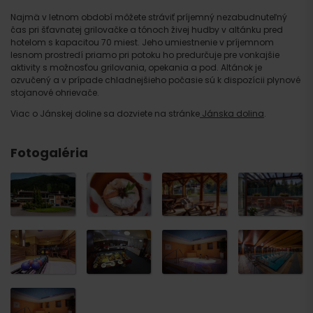
Najmä v letnom období môžete stráviť príjemný nezabudnuteľný
čas pri šťavnatej grilovačke a tónoch živej hudby v altánku pred
hotelom s kapacitou 70 miest. Jeho umiestnenie v príjemnom
lesnom prostredí priamo pri potoku ho predurčuje pre vonkajšie
aktivity s možnosťou grilovania, opekania a pod. Altánok je
ozvučený a v prípade chladnejšieho počasie sú k dispozícii plynové
stojanové ohrievače.
Viac o Jánskej doline sa dozviete na stránke
Jánska dolina
.
Fotogaléria