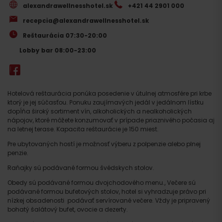
alexandrawellnesshotel.sk
+421 44 2901 000
recepcia@alexandrawellnesshotel.sk
Reštaurácia 07:30-20:00
Lobby bar 08:00-23:00
Hotelová reštaurácia ponúka posedenie v útulnej atmosfére pri krbe
ktorý je jej súčasťou. Ponuku zaujímavých jedál v jedálnom lístku
dopĺňa široký sortiment vín, alkoholických a nealkoholických
nápojov, ktoré môžete konzumovať v prípade priaznivého počasia aj
na letnej terase. Kapacita reštaurácie je 150 miest.
Pre ubytovaných hostí je možnosť výberu z polpenzie alebo plnej
penzie.
Raňajky sú podávané formou švédskych stolov.
Obedy sú podávané formou dvojchodového menu., Večere sú
podávané formou bufetových stolov, hotel si vyhradzuje právo pri
nízkej obsadenosti podávať servírované večere. Vždy je pripravený
bohatý šalátový bufet, ovocie a dezerty.