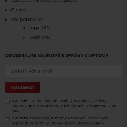
Spracovanie osobných údajov
Cookies
Pre partnerov
Login LRC
Login CRS
ODOBERAJTE NAJNOVŠIE SPRÁVY Z LIPTOVA
Hľadať
ubytovanie
súhlasím so spracúvaním osobných údajov pre účely
informovania o novinkách, zľavách a iných marketing.
Viac
info.
súhlasím s poskytnutím mojich osobných údajov iným
prevádzkovateľom na ďalšie spracúvanie za účelom