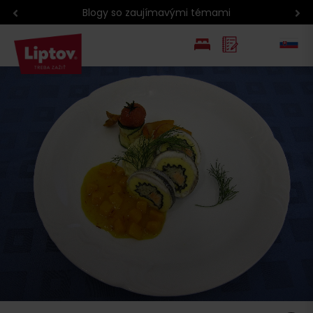
Blogy so zaujímavými témami
EN
PL