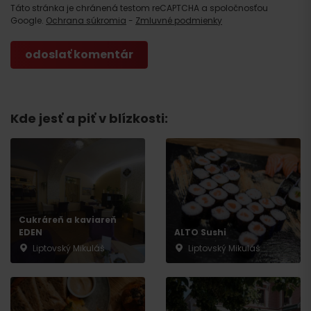
Táto stránka je chránená testom reCAPTCHA a spoločnosťou
Google.
Ochrana súkromia
-
Zmluvné podmienky
Kde jesť a piť v blízkosti:
Cukráreň a kaviareň
EDEN
ALTO Sushi
Liptovský Mikuláš
Liptovský Mikuláš