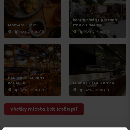
Reštaurácia Liptovská
Moment Liptov
izba a Taverna
Liptovský Mikuláš
Liptovský Mikuláš
Príchod
BAR & RESTAURANT
Route 66
Friends Pizza & Pasta
Liptovský Mikuláš
Liptovský Mikuláš
všetky miesta kde jesť a piť