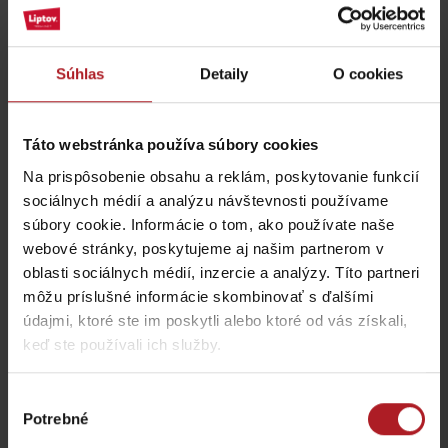
Aktivity a relax v blízkosti:
Súhlas
Detaily
O cookies
Táto webstránka používa súbory cookies
Shopping city Jasna
Múzeum Čierny orol
Na prispôsobenie obsahu a reklám, poskytovanie funkcií
Liptovský Mikuláš
Liptovský Mikuláš
sociálnych médií a analýzu návštevnosti používame
súbory cookie. Informácie o tom, ako používate naše
webové stránky, poskytujeme aj našim partnerom v
oblasti sociálnych médií, inzercie a analýzy. Títo partneri
môžu príslušné informácie skombinovať s ďalšími
údajmi, ktoré ste im poskytli alebo ktoré od vás získali,
Tatrín a Žiadosti
keď ste používali ich služby.
slovenského národa
Central Perk
expozícia
Liptovský Mikuláš
Liptovský Mikuláš
Výber
Potrebné
súhlasu