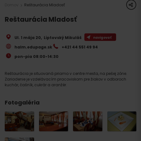
share
Domov
Reštaurácia Mladosť
Reštaurácia Mladosť
Ul. 1 mája 20
,
Liptovský Mikuláš
navigovať
halm.edupage.sk
+421 44 551 49 94
pon-pia 08:00-14:30
Reštaurácia je situovaná priamo v centre mesta, na pešej zóne.
Zariadenie je vzdelávacím pracoviskom pre žiakov v odboroch
kuchár, čašník, cukrár a aranžér.
Fotogaléria