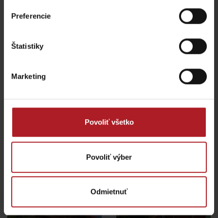
Preferencie
Štatistiky
Galéria Petra Michala
Bohúňa
Gameroom 66
Liptovský Mikuláš
Liptovský Mikuláš
Marketing
Všetky zážitky a relax
Povoliť všetko
Kde sa ubytovať v blízkosti:
Povoliť výber
Odmietnuť