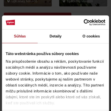
Liptovský Mikuláš
Liptovský Mikuláš
všetky miesta kde jesť a piť
Súhlas
Detaily
O cookies
Aktivity a relax v blízkosti:
Táto webstránka používa súbory cookies
Na prispôsobenie obsahu a reklám, poskytovanie funkcií
sociálnych médií a analýzu návštevnosti používame
súbory cookie. Informácie o tom, ako používate naše
Galéria Petra Michala
Bohúňa
Socha Naša matka
webové stránky, poskytujeme aj našim partnerom v
Liptovský Mikuláš
Liptovský Mikuláš
oblasti sociálnych médií, inzercie a analýzy. Títo partneri
môžu príslušné informácie skombinovať s ďalšími
údajmi, ktoré ste im poskytli alebo ktoré od vás získali,
keď ste používali ich služby.