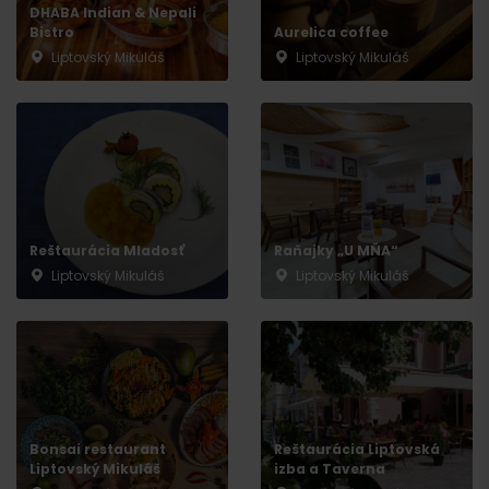
DHABA Indian & Nepali
Bistro
Aurelica coffee
Liptovský Mikuláš
Liptovský Mikuláš
Príchod
Reštaurácia Mladosť
Raňajky „U MŇA“
Liptovský Mikuláš
Liptovský Mikuláš
Bonsai restaurant
Reštaurácia Liptovská
Liptovský Mikuláš
izba a Taverna