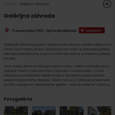
share
Domov
Galérijna záhrada
Galérijna záhrada
Tranovského 111/3
,
Liptovský Mikuláš
navigovať
Galérijná záhrada je park v centre mesta, ktorý je natoľko veľký, že sa
v ňom ruch mesta stráca. Nachádza sa v ňom aj Liptovská galéria
Petra Michala Bohúňa, ovocné a ihličnaté stromy a drevené preliezky
pre deti.
Je to miesto, ktoré navštevujú najmä rodiny s deťmi vyhľadávajúce
pokojné miesto v tieni stromov a zároveň v centre mesta. V časti
záhrady je umiestnené detské ihrisko s drevenými preliezačkami
pripomínajúce rámy obrazov. Okrem nich sú v záhrade umiestnené
lavičky s podpismi zakladateľov galérie – najmä umelcov z Liptova.
Fotogaléria