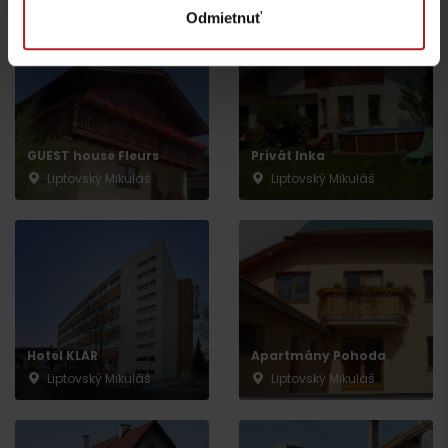
Odmietnuť
GUEST house Fleurs
Privát Inka
Liptovský Mikuláš
Liptovský Mikuláš
Odchod
Hotel KLAR
Apartmány Pohoda
Liptovský Mikuláš
Liptovský Mikuláš