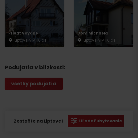
Privat Voyage
Dom Michaela
Liptovský Mikuláš
Liptovský Mikuláš
Podujatia v blízkosti:
všetky podujatia
Zostaňte na Liptove!
Hľadať ubytovanie