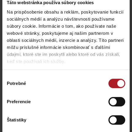
Táto webstránka používa súbory cookies
Na prispôsobenie obsahu a reklám, poskytovanie funkcií
sociálnych médií a analýzu návštevnosti používame
súbory cookie. Informácie o tom, ako používate naše
Tatrín a Žiadosti
webové stránky, poskytujeme aj našim partnerom v
slovenského národa
oblasti sociálnych médií, inzercie a analýzy. Títo partneri
expozícia
Evanjelický kostol
môžu príslušné informácie skombinovať s ďalšími
Liptovský Mikuláš
Liptovský Mikuláš
údajmi, ktoré ste im poskytli alebo ktoré od vás získali,
keď ste používali ich služby.
Všetky zážitky a relax
Výber
Potrebné
súhlasu
Kde sa ubytovať v blízkosti:
Preferencie
Štatistiky