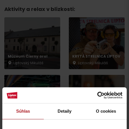
Aktivity a relax v blízkosti:
Múzeum Čierny orol
KRYTÁ STRELNICA LIPTOV
Liptovský Mikuláš
Liptovský Mikuláš
Súhlas
Detaily
O cookies
Gameroom 66
Central Perk
Liptovský Mikuláš
Liptovský Mikuláš