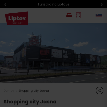
Turistika na Liptove
EN
PL
share
Domov
Shopping city Jasna
Shopping city Jasna