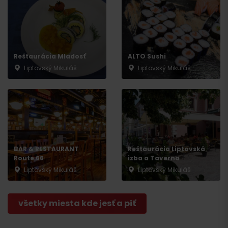
Reštaurácia Mladosť
ALTO Sushi
Liptovský Mikuláš
Liptovský Mikuláš
BAR & RESTAURANT
Reštaurácia Liptovská
Route 66
izba a Taverna
Liptovský Mikuláš
Liptovský Mikuláš
všetky miesta kde jesť a piť
Príchod