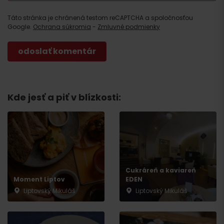
Táto stránka je chránená testom reCAPTCHA a spoločnosťou
Google.
Ochrana súkromia
-
Zmluvné podmienky
Kde jesť a piť v blízkosti:
Cukráreň a kaviareň
Moment Liptov
EDEN
Liptovský Mikuláš
Liptovský Mikuláš