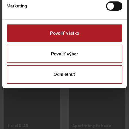
Marketing
Penzión Bonifác
Aqualandia 440
Liptovský Mikuláš
Liptovský Mikuláš
Povoliť všetko
Povoliť výber
GUEST house Fleurs
Privát Inka
Odmietnuť
Liptovský Mikuláš
Liptovský Mikuláš
Hotel KLAR
Apartmány Pohoda