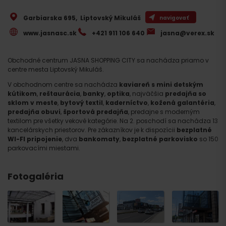
Garbiarska 695
,
Liptovský Mikuláš
navigovať
www.jasnasc.sk
+421 911 106 640
jasna@verex.sk
Obchodné centrum JASNA SHOPPING CITY sa nachádza priamo v
centre mesta Liptovský Mikuláš.
V obchodnom centre sa nachádza
kaviareň s mini detským
kútikom
,
reštaurácia
,
banky
,
optika
, najväčšia
predajňa so
sklom v meste
,
bytový textil
,
kaderníctvo
,
kožená galantéria
,
predajňa obuvi
,
športová predajňa
, predajne s moderným
textilom pre všetky vekové kategórie. Na 2. poschodí sa nachádza 13
kancelárskych priestorov. Pre zákazníkov je k dispozícii
bezplatné
WI-FI pripojenie
, dva
bankomaty
,
bezplatné parkovisko
so 150
parkovacími miestami.
Fotogaléria