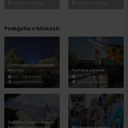
Liptovský Mikuláš
Liptovský Mikuláš
Podujatia v blízkosti:
Odchod
Letné kino v Liptovskom
Mikuláši
Fontána umenia
1. 7. - 26. 8. 2026
1. 7. - 26. 8. 2026
Liptovský Mikuláš
Liptovský Mikuláš
Organová polhodinka v
Evanjelickom kostole
Maľovanie v meste