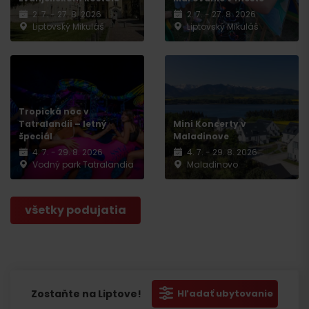
2. 7. - 27. 8. 2026
2. 7. - 27. 8. 2026
Liptovský Mikuláš
Liptovský Mikuláš
Tropická noc v
Tatralandii – letný
Mini Koncerty v
špeciál
Maladinove
4. 7. - 29. 8. 2026
4. 7. - 29. 8. 2026
Vodný park Tatralandia
Maladinovo
všetky podujatia
Zostaňte na Liptove!
Hľadať ubytovanie