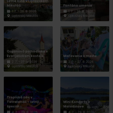
Letné kino v Liptovskom
Mikuláši
Fontána umenia
1. 7. - 26. 8. 2026
1. 7. - 26. 8. 2026
Liptovský Mikuláš
Liptovský Mikuláš
Organová polhodinka v
Evanjelickom kostole
Maľovanie v meste
2. 7. - 27. 8. 2026
2. 7. - 27. 8. 2026
Liptovský Mikuláš
Liptovský Mikuláš
Tropická noc v
Tatralandii – letný
Mini Koncerty v
špeciál
Maladinove
4. 7. - 29. 8. 2026
4. 7. - 29. 8. 2026