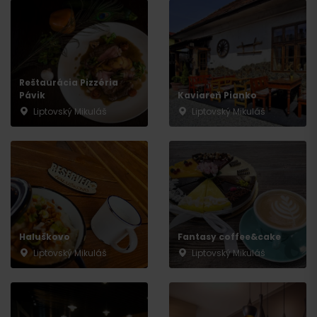
Reštaurácia Pizzéria
Pávik
Kaviareň Pianko
Liptovský Mikuláš
Liptovský Mikuláš
Haluškovo
Fantasy coffee&cake
Liptovský Mikuláš
Liptovský Mikuláš