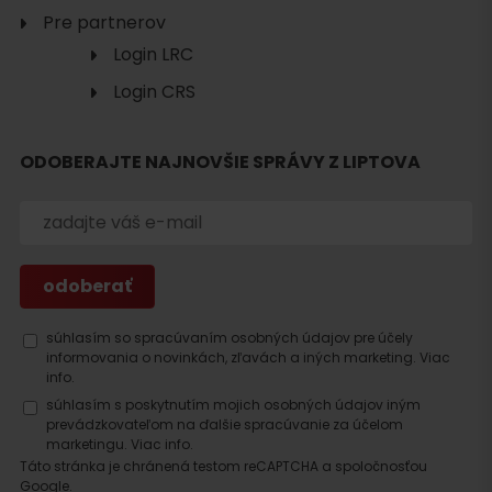
Pre partnerov
Login LRC
Hľadať
Login CRS
ubytovanie
ODOBERAJTE NAJNOVŠIE SPRÁVY Z LIPTOVA
súhlasím so spracúvaním osobných údajov pre účely
informovania o novinkách, zľavách a iných marketing.
Viac
info.
súhlasím s poskytnutím mojich osobných údajov iným
prevádzkovateľom na ďalšie spracúvanie za účelom
marketingu.
Viac info.
Táto stránka je chránená testom reCAPTCHA a spoločnosťou
Google.