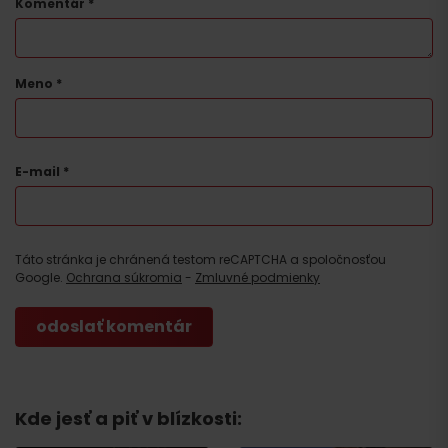
Komentár
*
Meno
*
E-mail
*
Táto stránka je chránená testom reCAPTCHA a spoločnosťou
Google.
Ochrana súkromia
-
Zmluvné podmienky
Kde jesť a piť v blízkosti: