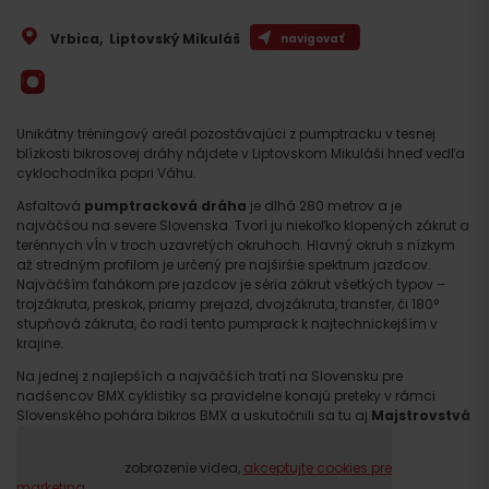
Vrbica
,
Liptovský Mikuláš
navigovať
Unikátny tréningový areál pozostávajúci z pumptracku v tesnej
blízkosti bikrosovej dráhy nájdete v Liptovskom Mikuláši hneď vedľa
cyklochodníka popri Váhu.
Asfaltová
pumptracková dráha
je dlhá 280 metrov a je
najväčšou na severe Slovenska. Tvorí ju niekoľko klopených zákrut a
terénnych vĺn v troch uzavretých okruhoch. Hlavný okruh s nízkym
až stredným profilom je určený pre najširšie spektrum jazdcov.
Najväčším ťahákom pre jazdcov je séria zákrut všetkých typov –
trojzákruta, preskok, priamy prejazd, dvojzákruta, transfer, či 180°
stupňová zákruta, čo radí tento pumprack k najtechnickejším v
krajine.
Na jednej z najlepších a najväčších tratí na Slovensku pre
nadšencov BMX cyklistiky sa pravidelne konajú preteky v rámci
Slovenského pohára bikros BMX a uskutočnili sa tu aj
Majstrovstvá
Slovenska BMX Racing 2022
.
Prosím, pre zobrazenie videa,
akceptujte cookies pre
marketing.