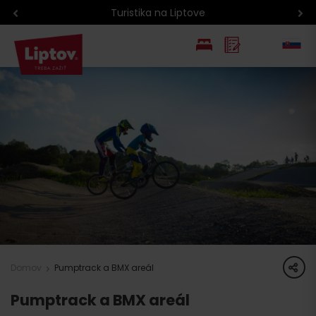
Turistika na Liptove
EN
PL
share
Domov
Pumptrack a BMX areál
Pumptrack a BMX areál