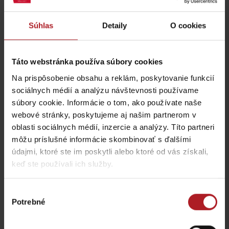
Súhlas
Detaily
O cookies
Táto webstránka používa súbory cookies
Na prispôsobenie obsahu a reklám, poskytovanie funkcií
Adventure Golf
Painball
sociálnych médií a analýzu návštevnosti používame
Liptovský Mikuláš
Liptovský Mikuláš
súbory cookie. Informácie o tom, ako používate naše
webové stránky, poskytujeme aj našim partnerom v
oblasti sociálnych médií, inzercie a analýzy. Títo partneri
môžu príslušné informácie skombinovať s ďalšími
údajmi, ktoré ste im poskytli alebo ktoré od vás získali,
keď ste používali ich služby.
JOYRIDE predajňa a
požičovňa
Arch caffe
Výber
Liptovský Mikuláš
Liptovský Mikuláš
Potrebné
súhlasu