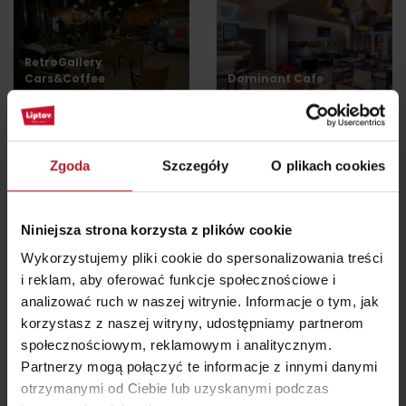
RetroGallery
Cars&Coffee
Dominant Cafe
Liptovský Mikuláš
Liptovský Mikuláš
wszystkie miejsca do jedzenia i picia
Zgoda
Szczegóły
O plikach cookies
Atrakcje i relaks w pobliżu:
Niniejsza strona korzysta z plików cookie
Wykorzystujemy pliki cookie do spersonalizowania treści
i reklam, aby oferować funkcje społecznościowe i
analizować ruch w naszej witrynie. Informacje o tym, jak
korzystasz z naszej witryny, udostępniamy partnerom
społecznościowym, reklamowym i analitycznym.
Partnerzy mogą połączyć te informacje z innymi danymi
Krčma Váh
Adventure golf
otrzymanymi od Ciebie lub uzyskanymi podczas
Liptovský Mikuláš
Liptovský Mikuláš