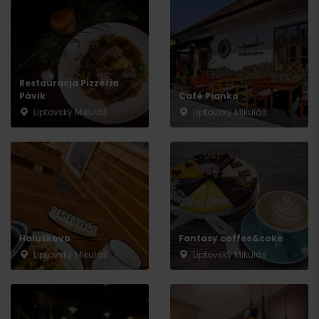
Restauracja Pizzéria
Pávik
Café Pianko
Liptovský Mikuláš
Liptovský Mikuláš
Przyjazd
Haluškovo
Fantasy coffee&cake
Liptovský Mikuláš
Liptovský Mikuláš