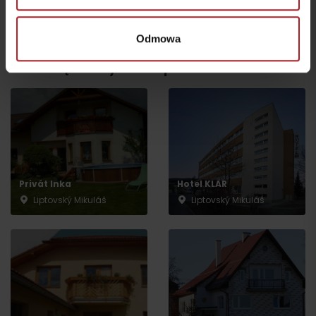
Všetky zážitky a relax
Odmowa
Gdzie się zatrzymać w pobliżu:
Privát Inka
Hotel KLAR
Liptovský Mikuláš
Liptovský Mikuláš
Wyjazd