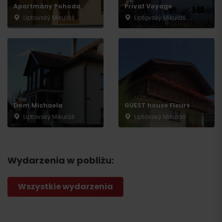
Apartmány Pohoda
Privat Voyage
Liptovský Mikuláš
Liptovský Mikuláš
Dom Michaela
GUEST house Fleurs
Liptovský Mikuláš
Liptovský Mikuláš
Wydarzenia w pobliżu:
Wszystkie wydarzenia