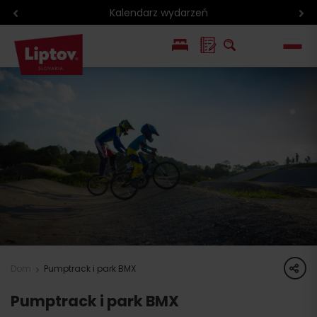
Kalendarz wydarzeń
EN
SK
share
Dom
Pumptrack i park BMX
Pumptrack i park BMX