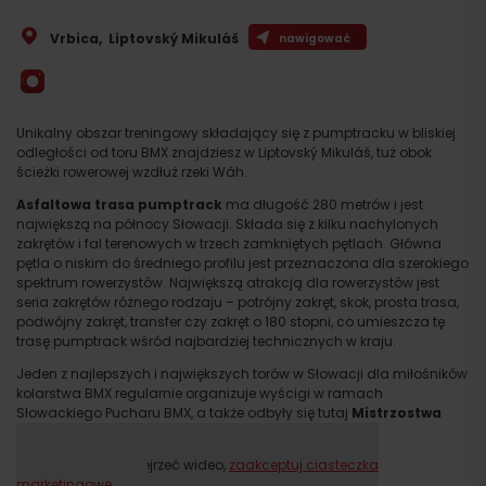
Vrbica
,
Liptovský Mikuláš
nawigować
Unikalny obszar treningowy składający się z pumptracku w bliskiej
odległości od toru BMX znajdziesz w Liptovský Mikuláš, tuż obok
ścieżki rowerowej wzdłuż rzeki Wáh.
Asfaltowa trasa pumptrack
ma długość 280 metrów i jest
największą na północy Słowacji. Składa się z kilku nachylonych
zakrętów i fal terenowych w trzech zamkniętych pętlach. Główna
pętla o niskim do średniego profilu jest przeznaczona dla szerokiego
spektrum rowerzystów. Największą atrakcją dla rowerzystów jest
seria zakrętów różnego rodzaju – potrójny zakręt, skok, prosta trasa,
podwójny zakręt, transfer czy zakręt o 180 stopni, co umieszcza tę
trasę pumptrack wśród najbardziej technicznych w kraju.
Jeden z najlepszych i największych torów w Słowacji dla miłośników
kolarstwa BMX regularnie organizuje wyścigi w ramach
Słowackiego Pucharu BMX, a także odbyły się tutaj
Mistrzostwa
Słowacji w BMX Racing 2022
.
Proszę, aby obejrzeć wideo,
zaakceptuj ciasteczka
marketingowe.