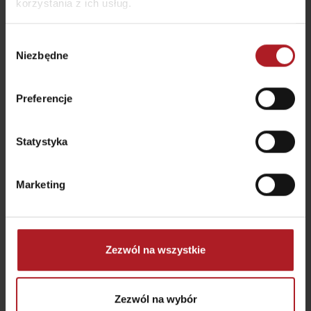
korzystania z ich usług.
Wybór
Niezbędne
zgody
Preferencje
JOYRIDE sklep i
Paintball
wypożyczalnia rowerów
Liptovský Mikuláš
Liptovský Mikuláš
Statystyka
Marketing
Propaganda Freestyle
Zezwól na wszystkie
Arch caffe
Park
Liptovský Mikuláš
Liptovský Mikuláš
Zezwól na wybór