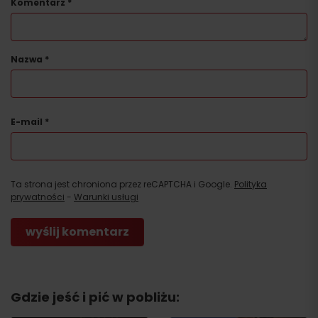
Komentarz
*
Nazwa
*
E-mail
*
Ta strona jest chroniona przez reCAPTCHA i Google.
Polityka
prywatności
-
Warunki usługi
Gdzie jeść i pić w pobliżu: