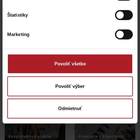
všetky miesta kde jesť a piť
Štatistiky
Aktivity a relax v gh blízkosti:
Marketing
Povoliť všetko
Veľká Fatra, Horský
hotel Kráľova studňa –
Donovaly, Koliba Goral –
ebike nabíjacia stanica
ebike nabíjacia stanica
Povoliť výber
Dolný Harmanec
Donovaly
Odmietnuť
Rozprávková vtáčia
Pramene v Kúpeľoch