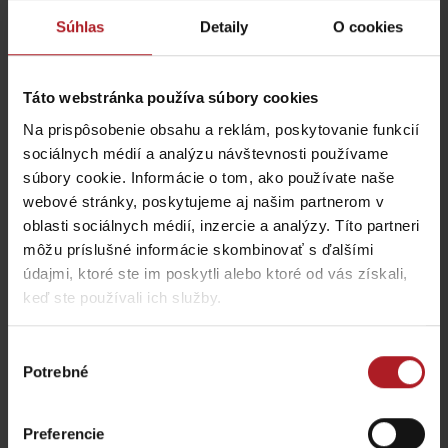
Súhlas
Detaily
O cookies
Táto webstránka používa súbory cookies
Na prispôsobenie obsahu a reklám, poskytovanie funkcií
sociálnych médií a analýzu návštevnosti používame
Koliba Liptov GOTHAL
Reštaurácia Smrekovica
súbory cookie. Informácie o tom, ako používate naše
Liptovská Osada
Ľubochňa
webové stránky, poskytujeme aj našim partnerom v
oblasti sociálnych médií, inzercie a analýzy. Títo partneri
môžu príslušné informácie skombinovať s ďalšími
údajmi, ktoré ste im poskytli alebo ktoré od vás získali,
keď ste používali ich služby.
Koliba Bodega
Výber
Bistro Železnô
Potrebné
Ružomberok -
súhlasu
Podsuchá
Partizánska Ľupča
Preferencie