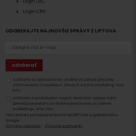
Login LRC
Login CRS
Hľadať
ubytovanie
ODOBERAJTE NAJNOVŠIE SPRÁVY Z LIPTOVA
súhlasím so spracúvaním osobných údajov pre účely
informovania o novinkách, zľavách a iných marketing.
Viac
info.
súhlasím s poskytnutím mojich osobných údajov iným
prevádzkovateľom na ďalšie spracúvanie za účelom
marketingu.
Viac info.
Táto stránka je chránená testom reCAPTCHA a spoločnosťou
Google.
Ochrana súkromia
-
Zmluvné podmienky