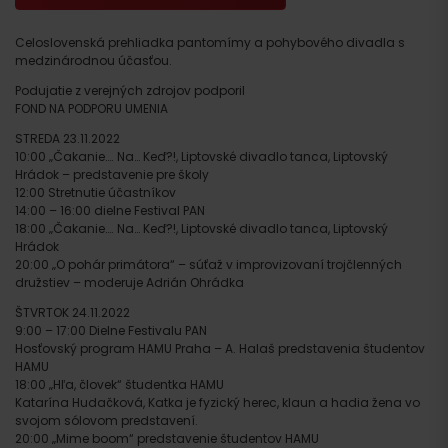
Celoslovenská prehliadka pantomímy a pohybového divadla s
medzinárodnou účasťou.
Podujatie z verejných zdrojov podporil
FOND NA PODPORU UMENIA
STREDA 23.11.2022
10:00 „Čakanie…. Na… Keď?!, Liptovské divadlo tanca, Liptovský
Hrádok – predstavenie pre školy
12:00 Stretnutie účastníkov
14:00 – 16:00 dielne Festival PAN
18:00 „Čakanie…. Na… Keď?!, Liptovské divadlo tanca, Liptovský
Hrádok
20:00 „O pohár primátora“ – súťaž v improvizovaní trojčlenných
družstiev – moderuje Adrián Ohrádka
ŠTVRTOK 24.11.2022
9:00 – 17:00 Dielne Festivalu PAN
Hosťovský program HAMU Praha – A. Halaš predstavenia študentov
HAMU
18:00 „Hľa, človek“ študentka HAMU
Katarína Hudačková, Katka je fyzický herec, klaun a hadia žena vo
svojom sólovom predstavení.
20:00 „Mime boom“ predstavenie študentov HAMU