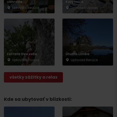
záhrada
Korytnica
Liptovské Revúce
Liptovská Osada
Ferrata Dve veže
Útulňa Limba
Liptovská Osada
Liptovské Revúce
Odchod
všetky zážitky a relax
Kde sa ubytovať v blízkosti: