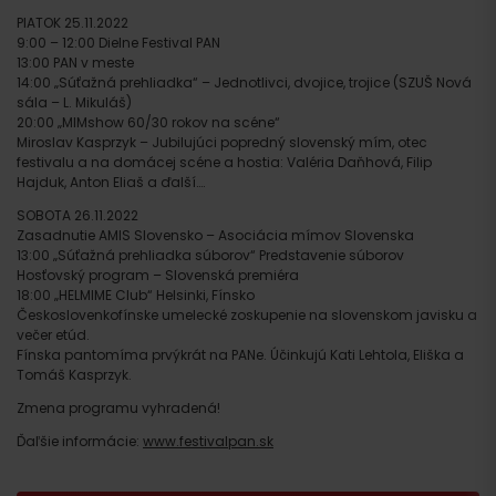
PIATOK 25.11.2022
9:00 – 12:00 Dielne Festival PAN
13:00 PAN v meste
14:00 „Súťažná prehliadka“ – Jednotlivci, dvojice, trojice (SZUŠ Nová
sála – L. Mikuláš)
20:00 „MIMshow 60/30 rokov na scéne“
Miroslav Kasprzyk – Jubilujúci popredný slovenský mím, otec
festivalu a na domácej scéne a hostia: Valéria Daňhová, Filip
Hajduk, Anton Eliaš a ďalší….
SOBOTA 26.11.2022
Zasadnutie AMIS Slovensko – Asociácia mímov Slovenska
13:00 „Súťažná prehliadka súborov“ Predstavenie súborov
Hosťovský program – Slovenská premiéra
18:00 „HELMIME Club“ Helsinki, Fínsko
Českoslovenkofínske umelecké zoskupenie na slovenskom javisku a
večer etúd.
Fínska pantomíma prvýkrát na PANe. Účinkujú Kati Lehtola, Eliška a
Tomáš Kasprzyk.
Zmena programu vyhradená!
Ďaľšie informácie:
www.festivalpan.sk