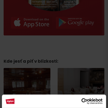
Príchod
Kde jesť a piť v blízkosti:
Reštaurácia a kaviareň
Jánošíkova koliba
SMREK
Liptovská Osada
Liptovská Osada