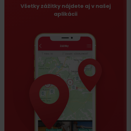
Všetky zážitky nájdete aj v našej
aplikácii