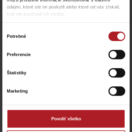
údajmi, ktoré ste im poskytli alebo ktoré od vás získali,
keď ste používali ich služby.
Reštaurácia a kaviareň
Jánošíkova koliba
SMREK
Liptovská Osada
Liptovská Osada
Výber
Potrebné
súhlasu
Preferencie
Štatistiky
Koliba Liptov GOTHAL
Reštaurácia Smrekovica
Liptovská Osada
Ľubochňa
Marketing
Povoliť všetko