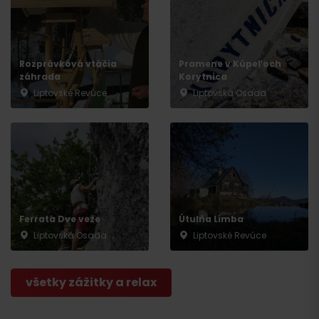
Rozprávková vtáčia
Pramene v Kúpeľoch
záhrada
Korytnica
Liptovské Revúce
Liptovská Osada
Ferrata Dve veže
Útulňa Limba
Liptovská Osada
Liptovské Revúce
všetky zážitky a relax