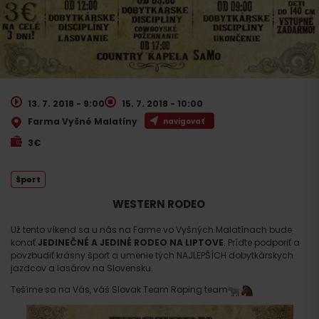
13. 7. 2018 - 9:00
15. 7. 2018 - 10:00
Farma Vyšné Malatíny
navigovať
3€
Šport
WESTERN RODEO
Už tento víkend sa u nás na Farme vo Vyšných Malatínach bude
konať
JEDINEČNÉ A JEDINÉ RODEO NA LIPTOVE
. Príďte podporiť a
povzbudiť krásny šport a umenie tých NAJLEPŠÍCH dobytkárskych
jazdcov a lasárov na Slovensku.
Tešíme sa na Vás, váš Slovak Team Roping team