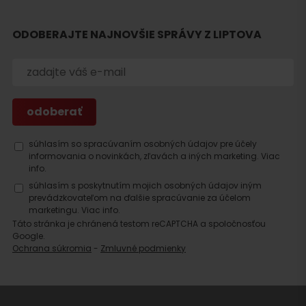
Hľadať
ODOBERAJTE NAJNOVŠIE SPRÁVY Z LIPTOVA
ubytovanie
súhlasím so spracúvaním osobných údajov pre účely
informovania o novinkách, zľavách a iných marketing.
Viac
info.
súhlasím s poskytnutím mojich osobných údajov iným
prevádzkovateľom na ďalšie spracúvanie za účelom
marketingu.
Viac info.
Táto stránka je chránená testom reCAPTCHA a spoločnosťou
Google.
Ochrana súkromia
-
Zmluvné podmienky