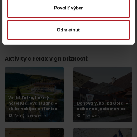
Koliba Bodega
Bistro Železnô
Povoliť výber
Ružomberok -
Podsuchá
Partizánska Ľupča
Odmietnuť
všetky miesta kde jesť a piť
Aktivity a relax v gh blízkosti:
Veľká Fatra, Horský
hotel Kráľova studňa –
Donovaly, Koliba Goral –
ebike nabíjacia stanica
ebike nabíjacia stanica
Odchod
Dolný Harmanec
Donovaly