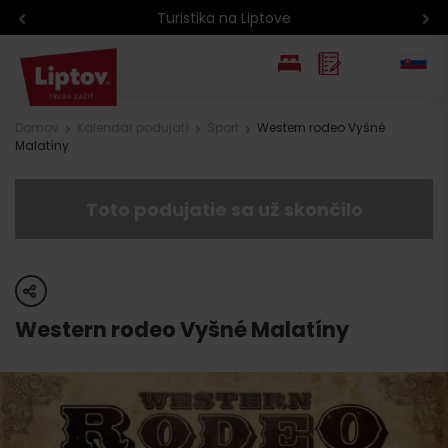
Turistika na Liptove
EN
Domov
Kalendár podujatí
Šport
Western rodeo Vyšné
Malatíny
PL
Toto podujatie sa už skončilo
share
Western rodeo Vyšné Malatíny