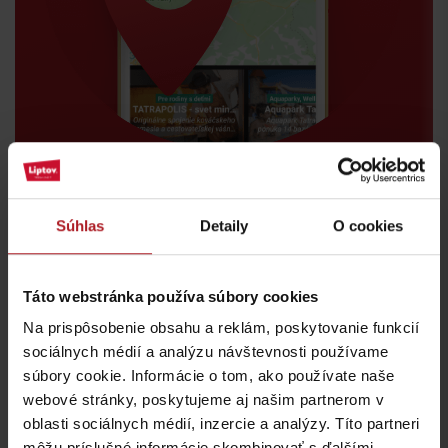
Súhlas
Detaily
O cookies
Táto webstránka používa súbory cookies
Na prispôsobenie obsahu a reklám, poskytovanie funkcií
Kde jesť a piť v blízkosti:
sociálnych médií a analýzu návštevnosti používame
súbory cookie. Informácie o tom, ako používate naše
webové stránky, poskytujeme aj našim partnerom v
oblasti sociálnych médií, inzercie a analýzy. Títo partneri
môžu príslušné informácie skombinovať s ďalšími