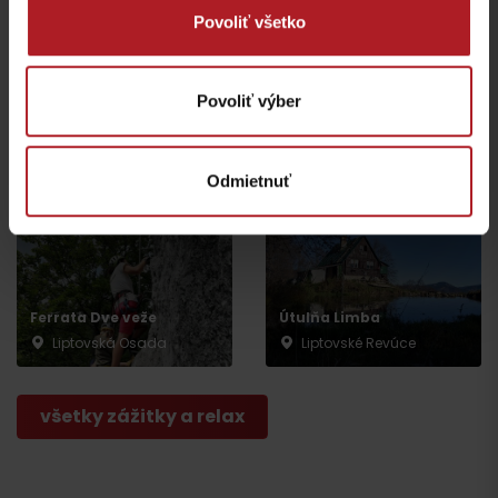
Povoliť všetko
Rozprávková vtáčia
Pramene v Kúpeľoch
záhrada
Korytnica
Povoliť výber
Liptovské Revúce
Liptovská Osada
Odmietnuť
Ferrata Dve veže
Útulňa Limba
Liptovská Osada
Liptovské Revúce
všetky zážitky a relax