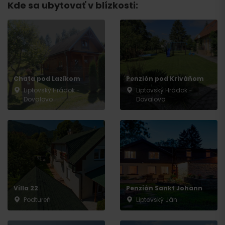
Odchod
Kde sa ubytovať v blízkosti:
Chata pod Lazíkom
Penzión pod Kriváňom
Liptovský Hrádok -
Liptovský Hrádok -
Dovalovo
Dovalovo
Villa 22
Penzión Sankt Johann
Podtureň
Liptovský Ján