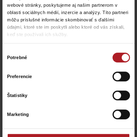
Bistro Železnô
Ružomberok -
webové stránky, poskytujeme aj našim partnerom v
Podsuchá
Partizánska Ľupča
oblasti sociálnych médií, inzercie a analýzy. Títo partneri
môžu príslušné informácie skombinovať s ďalšími
všetky miesta kde jesť a piť
údajmi, ktoré ste im poskytli alebo ktoré od vás získali,
keď ste používali ich služby.
Aktivity a relax v gh blízkosti:
Výber
Potrebné
súhlasu
Preferencie
Veľká Fatra, Horský
Štatistiky
hotel Kráľova studňa –
Donovaly, Koliba Goral –
ebike nabíjacia stanica
ebike nabíjacia stanica
Dolný Harmanec
Donovaly
Marketing