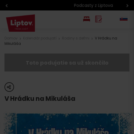
Podcasty z Liptova
EN
Domov
Kalendár podujatí
Rodiny s deťmi
V Hrádku na
Mikuláša
PL
Toto podujatie sa už skončilo
share
V Hrádku na Mikuláša