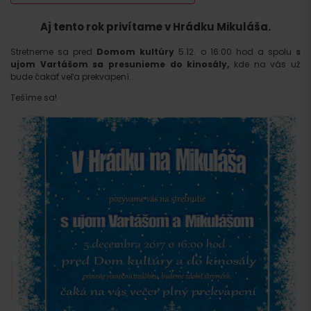
Aj tento rok privítame v Hrádku Mikuláša.
Stretneme sa pred
Domom kultúry
5.12. o 16:00 hod
a spolu
s
ujom Vartášom sa presunieme do kinosály,
kde na vás už
bude čakať veľa prekvapení.
Tešíme sa!