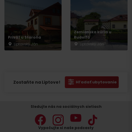
Zemianska kúria u
Privát u Staroňa
Rudolfa
Liptovský Ján
Liptovský Ján
Zostaňte na Liptove!
Hľadať ubytovanie
Sledujte nás na sociálnych sietiach
Vypočujte si naše podcasty