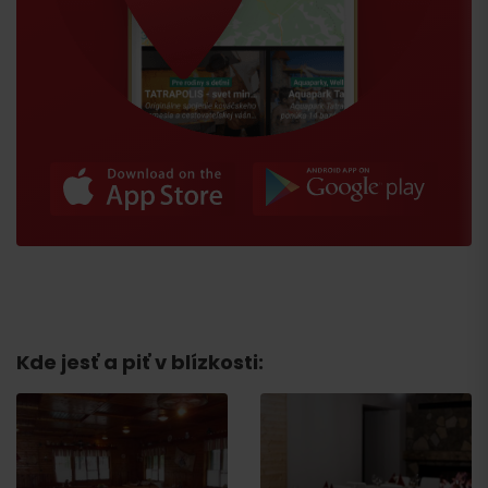
Kde jesť a piť v blízkosti:
Príchod