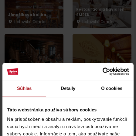
Reštaurácia a kaviareň
Jánošíkova koliba
SMREK
Liptovská Osada
Liptovská Osada
Koliba Liptov GOTHAL
Reštaurácia Smrekovica
Liptovská Osada
Ľubochňa
Súhlas
Detaily
O cookies
Táto webstránka používa súbory cookies
Na prispôsobenie obsahu a reklám, poskytovanie funkcií
sociálnych médií a analýzu návštevnosti používame
Koliba Bodega
súbory cookie. Informácie o tom, ako používate naše