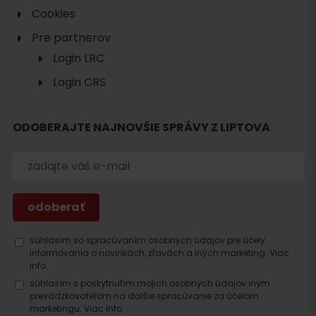
Cookies
Pre partnerov
Login LRC
Login CRS
Hľadať
ODOBERAJTE NAJNOVŠIE SPRÁVY Z LIPTOVA
ubytovanie
súhlasím so spracúvaním osobných údajov pre účely
informovania o novinkách, zľavách a iných marketing.
Viac
info.
súhlasím s poskytnutím mojich osobných údajov iným
prevádzkovateľom na ďalšie spracúvanie za účelom
marketingu.
Viac info.