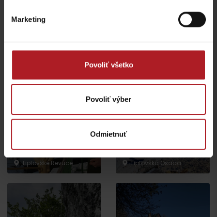
Marketing
Veľká Fatra, Horský
hotel Kráľova studňa –
Donovaly, Koliba Goral –
ebike nabíjacia stanica
ebike nabíjacia stanica
Povoliť všetko
Dolný Harmanec
Donovaly
Povoliť výber
Odmietnuť
Rozprávková vtáčia
Pramene v Kúpeľoch
záhrada
Korytnica
Liptovské Revúce
Liptovská Osada