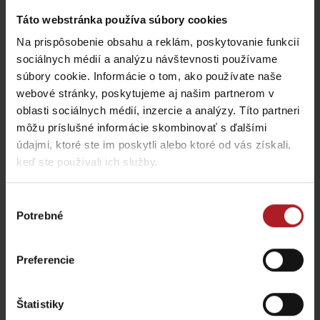
Táto webstránka používa súbory cookies
Koliba Liptov GOTHAL
Reštaurácia Smrekovica
Liptovská Osada
Ľubochňa
Na prispôsobenie obsahu a reklám, poskytovanie funkcií
sociálnych médií a analýzu návštevnosti používame
súbory cookie. Informácie o tom, ako používate naše
webové stránky, poskytujeme aj našim partnerom v
oblasti sociálnych médií, inzercie a analýzy. Títo partneri
môžu príslušné informácie skombinovať s ďalšími
údajmi, ktoré ste im poskytli alebo ktoré od vás získali,
Koliba Bodega
keď ste používali ich služby.
Bistro Železnô
Ružomberok -
Podsuchá
Partizánska Ľupča
Výber
Potrebné
súhlasu
všetky miesta kde jesť a piť
Preferencie
Aktivity a relax v gh blízkosti:
Štatistiky