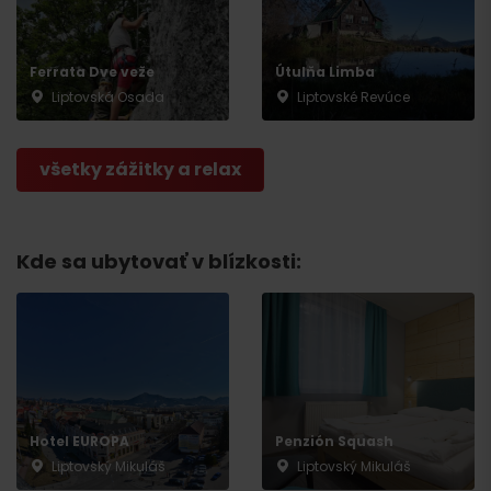
Ferrata Dve veže
Útulňa Limba
Liptovská Osada
Liptovské Revúce
Odchod
všetky zážitky a relax
Kde sa ubytovať v blízkosti:
Hotel EUROPA
Penzión Squash
Liptovský Mikuláš
Liptovský Mikuláš