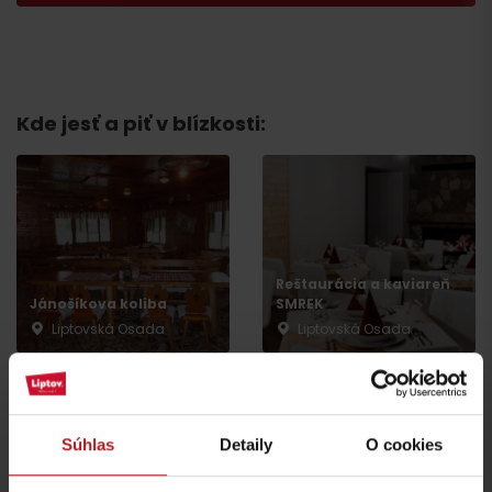
Kde jesť a piť v blízkosti:
Reštaurácia a kaviareň
Jánošíkova koliba
SMREK
Liptovská Osada
Liptovská Osada
Súhlas
Detaily
O cookies