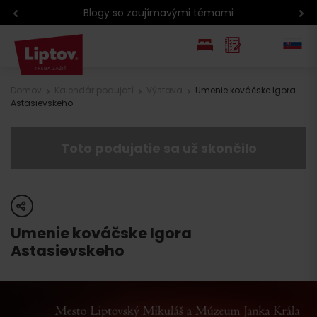
Blogy so zaujímavými témami
EN
Domov
Kalendár podujatí
Výstava
Umenie kováčske Igora
Astasievskeho
PL
Toto podujatie sa už skončilo
share
Umenie kováčske Igora
Astasievskeho