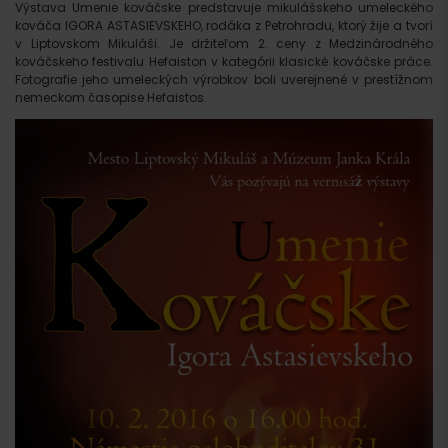
Výstava Umenie kováčske predstavuje mikulášskeho umeleckého
kováča IGORA ASTASIEVSKEHO, rodáka z Petrohradu, ktorý žije a tvorí
v Liptovskom Mikuláši. Je držiteľom 2. ceny z Medzinárodného
kováčskeho festivalu Hefaiston v kategórii klasické kováčske práce.
Fotografie jeho umeleckých výrobkov boli uverejnené v prestížnom
nemeckom časopise Hefaistos.