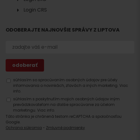
Login CRS
ODOBERAJTE NAJNOVŠIE SPRÁVY Z LIPTOVA
Hľadať
ubytovanie
súhlasím so spracúvaním osobných údajov pre účely
informovania o novinkách, zľavách a iných marketing.
Viac
info.
súhlasím s poskytnutím mojich osobných údajov iným
prevádzkovateľom na ďalšie spracúvanie za účelom
marketingu.
Viac info.
Táto stránka je chránená testom reCAPTCHA a spoločnosťou
Google.
Ochrana súkromia
-
Zmluvné podmienky