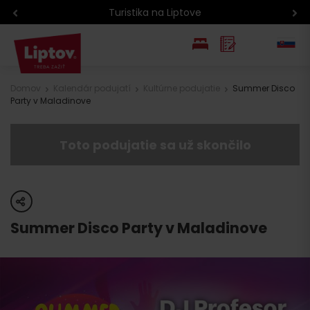
Turistika na Liptove
EN
Domov
Kalendár podujatí
Kultúrne podujatie
Summer Disco
Party v Maladinove
PL
Toto podujatie sa už skončilo
share
Summer Disco Party v Maladinove