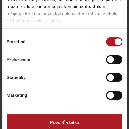
môžu príslušné informácie skombinovať s ďalšími
údajmi, ktoré ste im poskytli alebo ktoré od vás získali,
Koliba Bodega
Bistro Železnô
keď ste používali ich služby.
Ružomberok -
Podsuchá
Partizánska Ľupča
Výber
Potrebné
súhlasu
všetky miesta kde jesť a piť
Preferencie
Aktivity a relax v gh blízkosti:
Štatistiky
Marketing
Veľká Fatra, Horský
hotel Kráľova studňa –
Donovaly, Koliba Goral –
ebike nabíjacia stanica
ebike nabíjacia stanica
Dolný Harmanec
Donovaly
Povoliť všetko