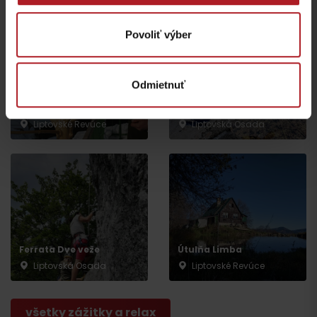
Povoliť výber
Odmietnuť
Rozprávková vtáčia
Pramene v Kúpeľoch
záhrada
Korytnica
Liptovské Revúce
Liptovská Osada
Odchod
Ferrata Dve veže
Útulňa Limba
Liptovská Osada
Liptovské Revúce
všetky zážitky a relax