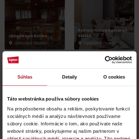
Reštaurácia a kaviareň
Jánošíkova koliba
SMREK
Liptovská Osada
Liptovská Osada
Súhlas
Detaily
O cookies
Koliba Liptov GOTHAL
Reštaurácia Smrekovica
Táto webstránka používa súbory cookies
Liptovská Osada
Ľubochňa
Na prispôsobenie obsahu a reklám, poskytovanie funkcií
sociálnych médií a analýzu návštevnosti používame
súbory cookie. Informácie o tom, ako používate naše
webové stránky, poskytujeme aj našim partnerom v
oblasti sociálnych médií, inzercie a analýzy. Títo partneri